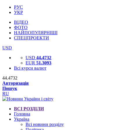
РУС
УКР
ВІДЕО
ФОТО
НАЙПОПУЛЯРНІШІ
СПЕЦПРОЕКТИ
USD
USD
44.4732
EUR
51.3093
Всі курси валют
44.4732
Авторизація
Пошук
RU
ВСІ РОЗДІЛИ
Головна
Україна
Всі новини розділу
Політика