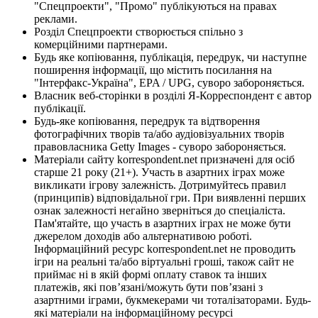
"Спецпроекти", "Промо" публікуються на правах
реклами.
Розділ Спецпроекти створюється спільно з
комерційними партнерами.
Будь яке копіювання, публікація, передрук, чи наступне
поширення інформації, що містить посилання на
"Інтерфакс-Україна", EPA / UPG, суворо забороняється.
Власник веб-сторінки в розділі Я-Корреспондент є автор
публікації.
Будь-яке копіювання, передрук та відтворення
фотографічних творів та/або аудіовізуальних творів
правовласника Getty Images - суворо забороняється.
Матеріали сайту korrespondent.net призначені для осіб
старше 21 року (21+). Участь в азартних іграх може
викликати ігрову залежність. Дотримуйтесь правил
(принципів) відповідальної гри. При виявленні перших
ознак залежності негайно зверніться до спеціаліста.
Пам'ятайте, що участь в азартних іграх не може бути
джерелом доходів або альтернативою роботі.
Інформаційний ресурс korrespondent.net не проводить
ігри на реальні та/або віртуальні гроші, також сайт не
приймає ні в якій формі оплату ставок та інших
платежів, які пов’язані/можуть бути пов’язані з
азартними іграми, букмекерами чи тоталізаторами. Будь-
які матеріали на інформаційному ресурсі