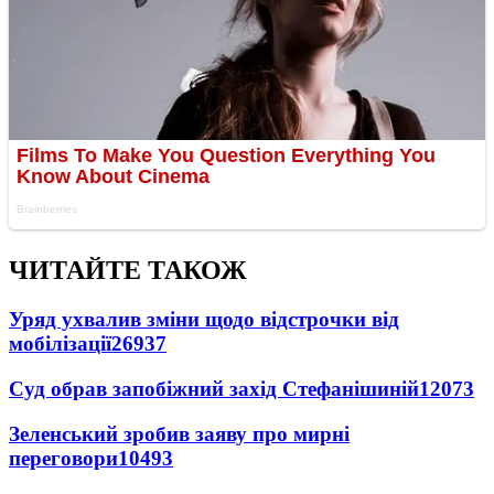
ЧИТАЙТЕ ТАКОЖ
Уряд ухвалив зміни щодо відстрочки від
мобілізації
26937
Суд обрав запобіжний захід Стефанішиній
12073
Зеленський зробив заяву про мирні
переговори
10493