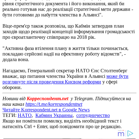
рівня стратегічного документа і його виконання, який би
реально готував нас до реалізації стратегічної мети держави -
бути готовими до набуття членства в Альянсі".
Віце-прем'єр також розповіла, що Кабмін затвердив план
заходів щодо реалізації концепції інформування громадськості
про євроатлантичну співпрацю на 2018 рік.
"Активна фаза втілення плану в життя тільки починається,
покладаю серйозні надії на ефективну роботу відомств", -
додала вона.
Нагадаємо, Генеральний секретар НАТО Єнс Столтенберг
вважає, що питання членства України в Альянсі
може бути
розглянуте після проведення Києвом реформи
у сфері
оборони.
Новини від
Корреспондент.net
у Telegram. Підписуйтеся на
наш канал
https://t.me/korrespondentnet
Читайте Korrespondent.net в Google News
ТЕГИ:
НАТО
,
Кабмин Украины
,
сотрудничество
Якщо ви помітили помилку, виділіть необхідний текст і
натисніть Ctrl + Enter, щоб повідомити про це редакцію.