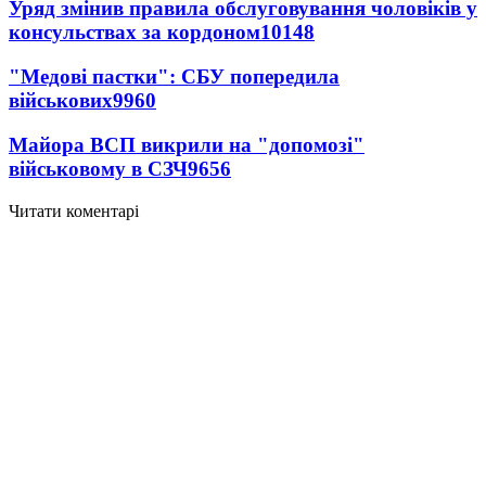
Уряд змінив правила обслуговування чоловіків у
консульствах за кордоном
10148
"Медові пастки": СБУ попередила
військових
9960
Майора ВСП викрили на "допомозі"
військовому в СЗЧ
9656
Читати коментарі