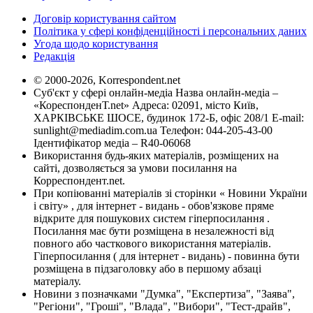
Договір користування сайтом
Політика у сфері конфіденційності і персональних даних
Угода щодо користування
Редакція
© 2000-2026, Korrespondent.net
Суб'єкт у сфері онлайн-медіа Назва онлайн-медіа –
«КореспонденТ.net» Адреса: 02091, місто Київ,
ХАРКІВСЬКЕ ШОСЕ, будинок 172-Б, офіс 208/1 E-mail:
sunlight@mediadim.com.ua
Телефон: 044-205-43-00
Ідентифікатор медіа – R40-06068
Використання будь-яких матеріалів, розміщених на
сайті, дозволяється за умови посилання на
Корреспондент.net.
При копіюванні матеріалів зі сторінки « Новини України
і світу» , для інтернет - видань - обов'язкове пряме
відкрите для пошукових систем гіперпосилання .
Посилання має бути розміщена в незалежності від
повного або часткового використання матеріалів.
Гіперпосилання ( для інтернет - видань) - повинна бути
розміщена в підзаголовку або в першому абзаці
матеріалу.
Новини з позначками "Думка", "Експертиза", "Заява",
"Регіони", "Гроші", "Влада", "Вибори", "Тест-драйв",