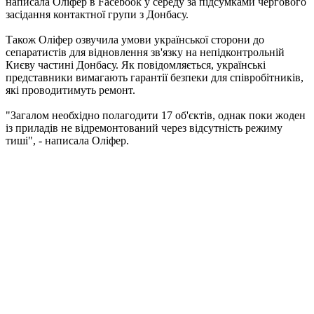
написала Оліфер в Facebook у середу за підсумками чергового
засідання контактної групи з Донбасу.
Також Оліфер озвучила умови української сторони до
сепаратистів для відновлення зв'язку на непідконтрольній
Києву частині Донбасу. Як повідомляється, українські
представники вимагають гарантії безпеки для співробітників,
які проводитимуть ремонт.
"Загалом необхідно полагодити 17 об'єктів, однак поки жоден
із приладів не відремонтований через відсутність режиму
тиші", - написала Оліфер.