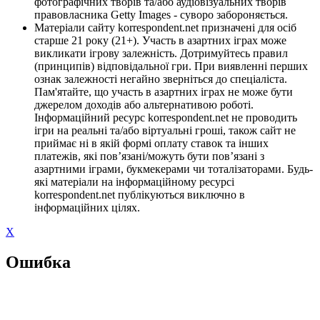
фотографічних творів та/або аудіовізуальних творів
правовласника Getty Images - суворо забороняється.
Матеріали сайту korrespondent.net призначені для осіб
старше 21 року (21+). Участь в азартних іграх може
викликати ігрову залежність. Дотримуйтесь правил
(принципів) відповідальної гри. При виявленні перших
ознак залежності негайно зверніться до спеціаліста.
Пам'ятайте, що участь в азартних іграх не може бути
джерелом доходів або альтернативою роботі.
Інформаційний ресурс korrespondent.net не проводить
ігри на реальні та/або віртуальні гроші, також сайт не
приймає ні в якій формі оплату ставок та інших
платежів, які пов’язані/можуть бути пов’язані з
азартними іграми, букмекерами чи тоталізаторами. Будь-
які матеріали на інформаційному ресурсі
korrespondent.net публікуються виключно в
інформаційних цілях.
X
Ошибка