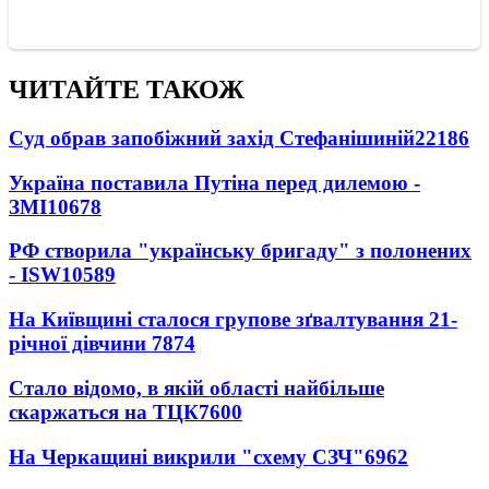
ЧИТАЙТЕ ТАКОЖ
Суд обрав запобіжний захід Стефанішиній
22186
Україна поставила Путіна перед дилемою -
ЗМІ
10678
РФ створила "українську бригаду" з полонених
- ISW
10589
На Київщині сталося групове зґвалтування 21-
річної дівчини
7874
Стало відомо, в якій області найбільше
скаржаться на ТЦК
7600
На Черкащині викрили "схему СЗЧ"
6962