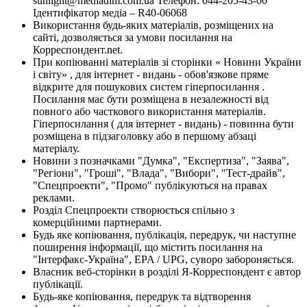
sunlight@mediadim.com.ua
Телефон: 044-205-43-00
Ідентифікатор медіа – R40-06068
Використання будь-яких матеріалів, розміщених на
сайті, дозволяється за умови посилання на
Корреспондент.net.
При копіюванні матеріалів зі сторінки « Новини України
і світу» , для інтернет - видань - обов'язкове пряме
відкрите для пошукових систем гіперпосилання .
Посилання має бути розміщена в незалежності від
повного або часткового використання матеріалів.
Гіперпосилання ( для інтернет - видань) - повинна бути
розміщена в підзаголовку або в першому абзаці
матеріалу.
Новини з позначками "Думка", "Експертиза", "Заява",
"Регіони", "Гроші", "Влада", "Вибори", "Тест-драйв",
"Спецпроекти", "Промо" публікуються на правах
реклами.
Розділ Спецпроекти створюється спільно з
комерційними партнерами.
Будь яке копіювання, публікація, передрук, чи наступне
поширення інформації, що містить посилання на
"Інтерфакс-Україна", EPA / UPG, суворо забороняється.
Власник веб-сторінки в розділі Я-Корреспондент є автор
публікації.
Будь-яке копіювання, передрук та відтворення