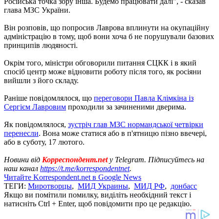
Російська точка зору інша. Будемо працювати далі", - сказав
глава МЗС України.
Він розповів, що попросив Лаврова вплинути на окупаційну
адміністрацію в тому, щоб вони хоча б не порушували базових
принципів людяності.
Окрім того, міністри обговорили питання СЦКК і в який
спосіб центр може відновити роботу після того, як росіяни
вийшли з його складу.
Раніше повідомлялося, що
переговори Павла Клімкіна із
Сергієм Лавровим
проходили за зачиненими дверима.
Як повідомлялося,
зустріч глав МЗС нормандської четвірки
перенесли
. Вона може статися або в п'ятницю пізно ввечері,
або в суботу, 17 лютого.
Новини від
Корреспондент.net
у Telegram. Підписуйтесь на
наш канал
https://t.me/korrespondentnet
.
Читайте Korrespondent.net в Google News
ТЕГИ:
Миротворцы
,
МИД Украины
,
МИД РФ
,
донбасс
Якщо ви помітили помилку, виділіть необхідний текст і
натисніть Ctrl + Enter, щоб повідомити про це редакцію.