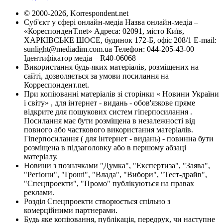
© 2000-2026, Korrespondent.net
Суб'єкт у сфері онлайн-медіа Назва онлайн-медіа –
«КореспонденТ.net» Адреса: 02091, місто Київ,
ХАРКІВСЬКЕ ШОСЕ, будинок 172-Б, офіс 208/1 E-mail:
sunlight@mediadim.com.ua
Телефон: 044-205-43-00
Ідентифікатор медіа – R40-06068
Використання будь-яких матеріалів, розміщених на
сайті, дозволяється за умови посилання на
Корреспондент.net.
При копіюванні матеріалів зі сторінки « Новини України
і світу» , для інтернет - видань - обов'язкове пряме
відкрите для пошукових систем гіперпосилання .
Посилання має бути розміщена в незалежності від
повного або часткового використання матеріалів.
Гіперпосилання ( для інтернет - видань) - повинна бути
розміщена в підзаголовку або в першому абзаці
матеріалу.
Новини з позначками "Думка", "Експертиза", "Заява",
"Регіони", "Гроші", "Влада", "Вибори", "Тест-драйв",
"Спецпроекти", "Промо" публікуються на правах
реклами.
Розділ Спецпроекти створюється спільно з
комерційними партнерами.
Будь яке копіювання, публікація, передрук, чи наступне