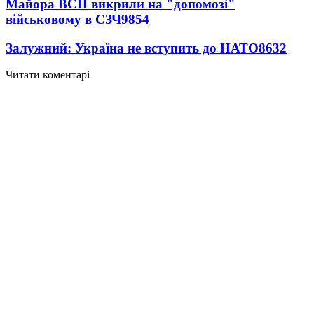
Майора ВСП викрили на "допомозі"
військовому в СЗЧ
9854
Залужний: Україна не вступить до НАТО
8632
Читати коментарі