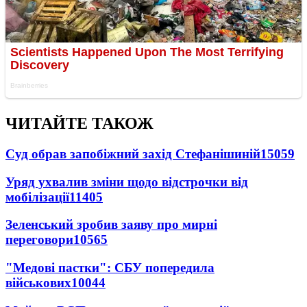
ЧИТАЙТЕ ТАКОЖ
Суд обрав запобіжний захід Стефанішиній
15059
Уряд ухвалив зміни щодо відстрочки від
мобілізації
11405
Зеленський зробив заяву про мирні
переговори
10565
"Медові пастки": СБУ попередила
військових
10044