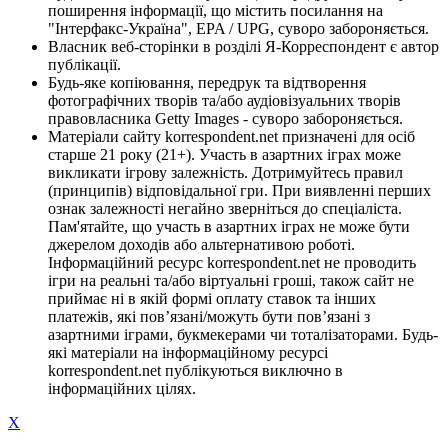
поширення інформації, що містить посилання на
"Інтерфакс-Україна", EPA / UPG, суворо забороняється.
Власник веб-сторінки в розділі Я-Корреспондент є автор
публікації.
Будь-яке копіювання, передрук та відтворення
фотографічних творів та/або аудіовізуальних творів
правовласника Getty Images - суворо забороняється.
Матеріали сайту korrespondent.net призначені для осіб
старше 21 року (21+). Участь в азартних іграх може
викликати ігрову залежність. Дотримуйтесь правил
(принципів) відповідальної гри. При виявленні перших
ознак залежності негайно зверніться до спеціаліста.
Пам'ятайте, що участь в азартних іграх не може бути
джерелом доходів або альтернативою роботі.
Інформаційний ресурс korrespondent.net не проводить
ігри на реальні та/або віртуальні гроші, також сайт не
приймає ні в якій формі оплату ставок та інших
платежів, які пов’язані/можуть бути пов’язані з
азартними іграми, букмекерами чи тоталізаторами. Будь-
які матеріали на інформаційному ресурсі
korrespondent.net публікуються виключно в
інформаційних цілях.
X