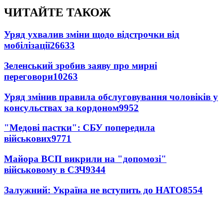
ЧИТАЙТЕ ТАКОЖ
Уряд ухвалив зміни щодо відстрочки від
мобілізації
26633
Зеленський зробив заяву про мирні
переговори
10263
Уряд змінив правила обслуговування чоловіків у
консульствах за кордоном
9952
"Медові пастки": СБУ попередила
військових
9771
Майора ВСП викрили на "допомозі"
військовому в СЗЧ
9344
Залужний: Україна не вступить до НАТО
8554