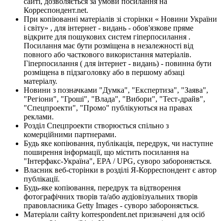
сайті, дозволяється за умови посилання на
Корреспондент.net.
При копіюванні матеріалів зі сторінки « Новини України
і світу» , для інтернет - видань - обов'язкове пряме
відкрите для пошукових систем гіперпосилання .
Посилання має бути розміщена в незалежності від
повного або часткового використання матеріалів.
Гіперпосилання ( для інтернет - видань) - повинна бути
розміщена в підзаголовку або в першому абзаці
матеріалу.
Новини з позначками "Думка", "Експертиза", "Заява",
"Регіони", "Гроші", "Влада", "Вибори", "Тест-драйв",
"Спецпроекти", "Промо" публікуються на правах
реклами.
Розділ Спецпроекти створюється спільно з
комерційними партнерами.
Будь яке копіювання, публікація, передрук, чи наступне
поширення інформації, що містить посилання на
"Інтерфакс-Україна", EPA / UPG, суворо забороняється.
Власник веб-сторінки в розділі Я-Корреспондент є автор
публікації.
Будь-яке копіювання, передрук та відтворення
фотографічних творів та/або аудіовізуальних творів
правовласника Getty Images - суворо забороняється.
Матеріали сайту korrespondent.net призначені для осіб