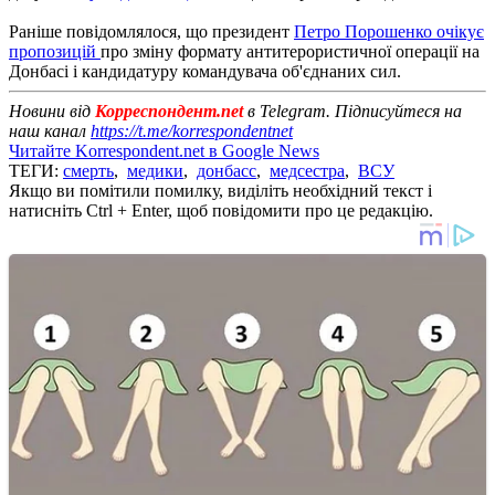
Раніше повідомлялося, що президент
Петро Порошенко очікує
пропозицій
про зміну формату антитерористичної операції на
Донбасі і кандидатуру командувача об'єднаних сил.
Новини від
Корреспондент.net
в Telegram. Підписуйтеся на
наш канал
https://t.me/korrespondentnet
Читайте Korrespondent.net в Google News
ТЕГИ:
смерть
,
медики
,
донбасс
,
медсестра
,
ВСУ
Якщо ви помітили помилку, виділіть необхідний текст і
натисніть Ctrl + Enter, щоб повідомити про це редакцію.