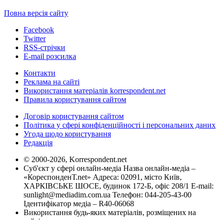
Повна версія сайту
Facebook
Twitter
RSS-стрічки
E-mail розсилка
Контакти
Реклама на сайті
Використання матеріалів korrespondent.net
Правила користування сайтом
Договір користування сайтом
Політика у сфері конфіденційності і персональних даних
Угода щодо користування
Редакція
© 2000-2026, Korrespondent.net
Суб'єкт у сфері онлайн-медіа Назва онлайн-медіа –
«КореспонденТ.net» Адреса: 02091, місто Київ,
ХАРКІВСЬКЕ ШОСЕ, будинок 172-Б, офіс 208/1 E-mail:
sunlight@mediadim.com.ua
Телефон: 044-205-43-00
Ідентифікатор медіа – R40-06068
Використання будь-яких матеріалів, розміщених на