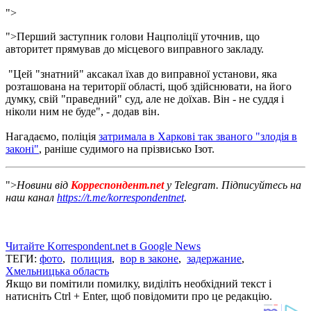
">
">
Перший заступник голови Нацполіції уточнив, що
авторитет прямував до місцевого виправного закладу.
"Цей "знатний" аксакал їхав до виправної установи, яка
розташована на території області, щоб здійснювати, на його
думку, свій "праведний" суд, але не доїхав. Він - не суддя і
ніколи ним не буде", - додав він.
Нагадаємо, поліція
затримала в Харкові так званого "злодія в
законі"
, раніше судимого на прізвисько Ізот.
">
Новини від
Корреспондент.net
у Telegram. Підписуйтесь на
наш канал
https://t.me/korrespondentnet
.
Читайте Korrespondent.net в Google News
ТЕГИ:
фото
,
полиция
,
вор в законе
,
задержание
,
Хмельницька область
Якщо ви помітили помилку, виділіть необхідний текст і
натисніть Ctrl + Enter, щоб повідомити про це редакцію.