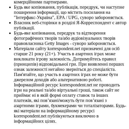
комерційними партнерами.
Будь яке копіювання, публікація, передрук, чи наступне
поширення інформації, що містить посилання на
"Інтерфакс-Україна", EPA / UPG, суворо забороняється.
Власник веб-сторінки в розділі Я-Корреспондент є автор
публікації.
Будь-яке копіювання, передрук та відтворення
фотографічних творів та/або аудіовізуальних творів
правовласника Getty Images - суворо забороняється.
Матеріали сайту korrespondent.net призначені для осіб
старше 21 року (21+). Участь в азартних іграх може
викликати ігрову залежність. Дотримуйтесь правил
(принципів) відповідальної гри. При виявленні перших
ознак залежності негайно зверніться до спеціаліста.
Пам'ятайте, що участь в азартних іграх не може бути
джерелом доходів або альтернативою роботі.
Інформаційний ресурс korrespondent.net не проводить
ігри на реальні та/або віртуальні гроші, також сайт не
приймає ні в якій формі оплату ставок та інших
платежів, які пов’язані/можуть бути пов’язані з
азартними іграми, букмекерами чи тоталізаторами. Будь-
які матеріали на інформаційному ресурсі
korrespondent.net публікуються виключно в
інформаційних цілях.