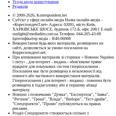
Угода щодо користування
Редакція
© 2000-2026, Korrespondent.net
Суб'єкт у сфері онлайн-медіа Назва онлайн-медіа –
«КореспонденТ.net» Адреса: 02091, місто Київ,
ХАРКІВСЬКЕ ШОСЕ, будинок 172-Б, офіс 208/1 E-mail:
sunlight@mediadim.com.ua
Телефон: 044-205-43-00
Ідентифікатор медіа – R40-06068
Використання будь-яких матеріалів, розміщених на
сайті, дозволяється за умови посилання на
Корреспондент.net.
При копіюванні матеріалів зі сторінки « Новини України
і світу» , для інтернет - видань - обов'язкове пряме
відкрите для пошукових систем гіперпосилання .
Посилання має бути розміщена в незалежності від
повного або часткового використання матеріалів.
Гіперпосилання ( для інтернет - видань) - повинна бути
розміщена в підзаголовку або в першому абзаці
матеріалу.
Новини з позначками "Думка", "Експертиза", "Заява",
"Регіони", "Гроші", "Влада", "Вибори", "Тест-драйв",
"Спецпроекти", "Промо" публікуються на правах
реклами.
Розділ Спецпроекти створюється спільно з