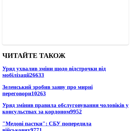
ЧИТАЙТЕ ТАКОЖ
Уряд ухвалив зміни щодо відстрочки від
мобілізації
26633
Зеленський зробив заяву про мирні
переговори
10263
Уряд змінив правила обслуговування чоловіків у
консульствах за кордоном
9952
"Медові пастки": СБУ попередила
військових
9771