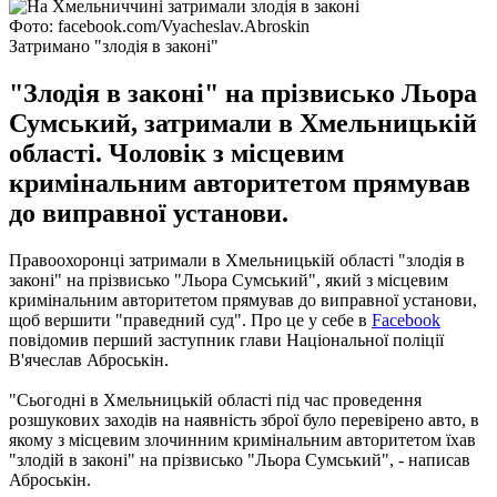
Фото: facebook.com/Vyacheslav.Abroskin
Затримано "злодія в законі"
"Злодія в законі" на прізвисько Льора
Сумський, затримали в Хмельницькій
області. Чоловік з місцевим
кримінальним авторитетом прямував
до виправної установи.
Правоохоронці затримали в Хмельницькій області "злодія в
законі" на прізвисько "Льора Сумський", який з місцевим
кримінальним авторитетом прямував до виправної установи,
щоб вершити "праведний суд".
Про це у себе в
Facebook
повідомив перший заступник глави Національної поліції
В'ячеслав Аброськін.
"Сьогодні в Хмельницькій області під час проведення
розшукових заходів на наявність зброї було перевірено авто, в
якому з місцевим злочинним кримінальним авторитетом їхав
"злодій в законі" на прізвисько "Льора Сумський", - написав
Аброськін.