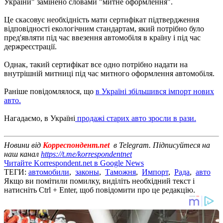
України" замінено словами "митне оформлення".
Це скасовує необхідність мати сертифікат підтвердження
відповідності екологічним стандартам, який потрібно було
пред'являти під час ввезення автомобіля в країну і під час
держреєстрації.
Однак, такий сертифікат все одно потрібно надати на
внутрішній митниці під час митного оформлення автомобіля.
Раніше повідомлялося, що
в Україні збільшився імпорт нових
авто.
Нагадаємо, в Україні
продажі старих авто зросли в рази.
Новини від
Корреспондент.net
в Telegram. Підписуйтеся на
наш канал
https://t.me/korrespondentnet
Читайте Korrespondent.net в Google News
ТЕГИ:
автомобили
,
законы
,
Таможня
,
Импорт
,
Рада
,
авто
Якщо ви помітили помилку, виділіть необхідний текст і
натисніть Ctrl + Enter, щоб повідомити про це редакцію.