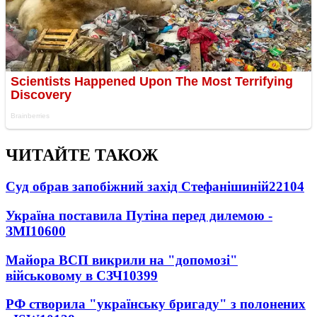
ЧИТАЙТЕ ТАКОЖ
Суд обрав запобіжний захід Стефанішиній
22104
Україна поставила Путіна перед дилемою -
ЗМІ
10600
Майора ВСП викрили на "допомозі"
військовому в СЗЧ
10399
РФ створила "українську бригаду" з полонених