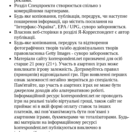
реклами.
Розділ Спецпроекти створюється спільно з
комерційними партнерами.
Будь яке копіювання, публікація, передрук, чи наступне
поширення інформації, що містить посилання на
"Інтерфакс-Україна", EPA / UPG, суворо забороняється.
Власник веб-сторінки в розділі Я-Корреспондент є автор
публікації.
Будь-яке копіювання, передрук та відтворення
фотографічних творів та/або аудіовізуальних творів
правовласника Getty Images - суворо забороняється.
Матеріали сайту korrespondent.net призначені для осіб
старше 21 року (21+). Участь в азартних іграх може
викликати ігрову залежність. Дотримуйтесь правил
(принципів) відповідальної гри. При виявленні перших
ознак залежності негайно зверніться до спеціаліста.
Пам'ятайте, що участь в азартних іграх не може бути
джерелом доходів або альтернативою роботі.
Інформаційний ресурс korrespondent.net не проводить
ігри на реальні та/або віртуальні гроші, також сайт не
приймає ні в якій формі оплату ставок та інших
платежів, які пов’язані/можуть бути пов’язані з
азартними іграми, букмекерами чи тоталізаторами. Будь-
які матеріали на інформаційному ресурсі
korrespondent.net публікуються виключно в