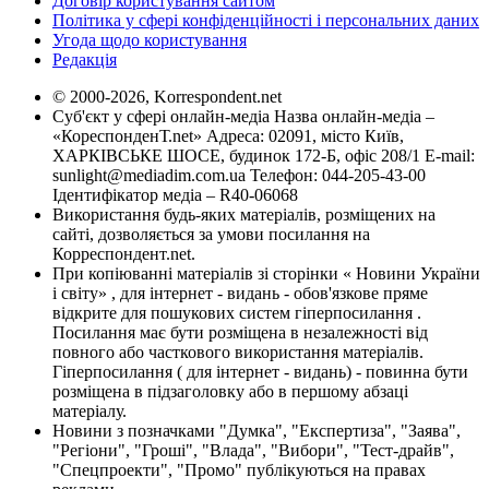
Договір користування сайтом
Політика у сфері конфіденційності і персональних даних
Угода щодо користування
Редакція
© 2000-2026, Korrespondent.net
Суб'єкт у сфері онлайн-медіа Назва онлайн-медіа –
«КореспонденТ.net» Адреса: 02091, місто Київ,
ХАРКІВСЬКЕ ШОСЕ, будинок 172-Б, офіс 208/1 E-mail:
sunlight@mediadim.com.ua
Телефон: 044-205-43-00
Ідентифікатор медіа – R40-06068
Використання будь-яких матеріалів, розміщених на
сайті, дозволяється за умови посилання на
Корреспондент.net.
При копіюванні матеріалів зі сторінки « Новини України
і світу» , для інтернет - видань - обов'язкове пряме
відкрите для пошукових систем гіперпосилання .
Посилання має бути розміщена в незалежності від
повного або часткового використання матеріалів.
Гіперпосилання ( для інтернет - видань) - повинна бути
розміщена в підзаголовку або в першому абзаці
матеріалу.
Новини з позначками "Думка", "Експертиза", "Заява",
"Регіони", "Гроші", "Влада", "Вибори", "Тест-драйв",
"Спецпроекти", "Промо" публікуються на правах