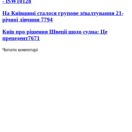
- ISW
10128
На Київщині сталося групове зґвалтування 21-
річної дівчини
7794
Київ про рішення Швеції щодо судна: Це
прецедент
7671
Читати коментарі