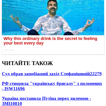
ЧИТАЙТЕ ТАКОЖ
Суд обрав запобіжний захід Стефанішиній
22279
РФ створила "українську бригаду" з полонених
- ISW
11696
Україна поставила Путіна перед дилемою -
ЗМІ
10810