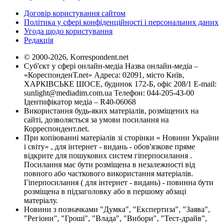
Договір користування сайтом
Політика у сфері конфіденційності і персональних даних
Угода щодо користування
Редакція
© 2000-2026, Korrespondent.net
Суб'єкт у сфері онлайн-медіа Назва онлайн-медіа –
«КореспонденТ.net» Адреса: 02091, місто Київ,
ХАРКІВСЬКЕ ШОСЕ, будинок 172-Б, офіс 208/1 E-mail:
sunlight@mediadim.com.ua
Телефон: 044-205-43-00
Ідентифікатор медіа – R40-06068
Використання будь-яких матеріалів, розміщених на
сайті, дозволяється за умови посилання на
Корреспондент.net.
При копіюванні матеріалів зі сторінки « Новини України
і світу» , для інтернет - видань - обов'язкове пряме
відкрите для пошукових систем гіперпосилання .
Посилання має бути розміщена в незалежності від
повного або часткового використання матеріалів.
Гіперпосилання ( для інтернет - видань) - повинна бути
розміщена в підзаголовку або в першому абзаці
матеріалу.
Новини з позначками "Думка", "Експертиза", "Заява",
"Регіони", "Гроші", "Влада", "Вибори", "Тест-драйв",