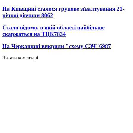
На Київщині сталося групове зґвалтування 21-
річної дівчини
8062
Стало відомо, в якій області найбільше
скаржаться на ТЦК
7834
На Черкащині викрили "схему СЗЧ"
6987
Читати коментарі