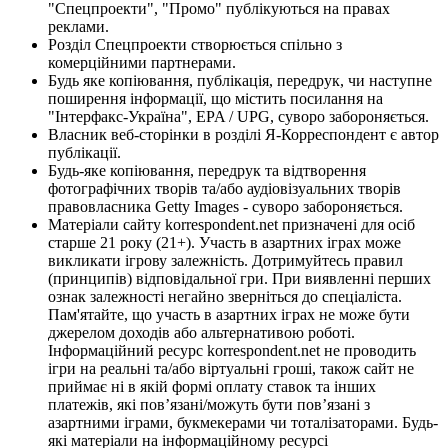
"Спецпроекти", "Промо" публікуються на правах
реклами.
Розділ Спецпроекти створюється спільно з
комерційними партнерами.
Будь яке копіювання, публікація, передрук, чи наступне
поширення інформації, що містить посилання на
"Інтерфакс-Україна", EPA / UPG, суворо забороняється.
Власник веб-сторінки в розділі Я-Корреспондент є автор
публікації.
Будь-яке копіювання, передрук та відтворення
фотографічних творів та/або аудіовізуальних творів
правовласника Getty Images - суворо забороняється.
Матеріали сайту korrespondent.net призначені для осіб
старше 21 року (21+). Участь в азартних іграх може
викликати ігрову залежність. Дотримуйтесь правил
(принципів) відповідальної гри. При виявленні перших
ознак залежності негайно зверніться до спеціаліста.
Пам'ятайте, що участь в азартних іграх не може бути
джерелом доходів або альтернативою роботі.
Інформаційний ресурс korrespondent.net не проводить
ігри на реальні та/або віртуальні гроші, також сайт не
приймає ні в якій формі оплату ставок та інших
платежів, які пов’язані/можуть бути пов’язані з
азартними іграми, букмекерами чи тоталізаторами. Будь-
які матеріали на інформаційному ресурсі