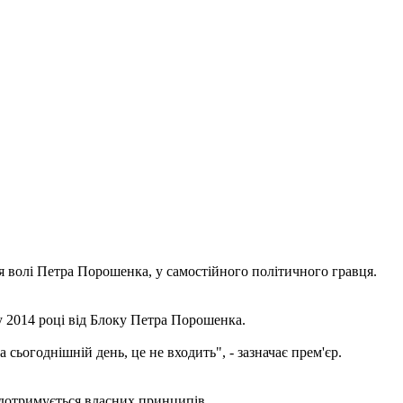
я волі Петра Порошенка, у самостійного політичного гравця.
 у 2014 році від Блоку Петра Порошенка.
 сьогоднішній день, це не входить", - зазначає прем'єр.
 і дотримується власних принципів.