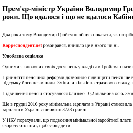
Прем'єр-міністр України Володимир Гро
роки. Що вдалося і що не вдалося Кабін
Два роки тому Володимир Гройсман обіцяв показати, як потріб
Корреспондент.net
розбирався, вийшло це в нього чи ні.
Улюблена соціалка
Одними з ключових своїх досягнень у владі сам Гройсман назива
Прийняття пенсійної реформи дозволило підвищити пенсії ще в 
підсумку його не змінили. Змінили кількість страхового стажу, 
Підвищення пенсій стосувалося близько 10,2 мільйона осіб. Зм
Ще в грудні 2016 року мінімальна зарплата в Україні становила 
зарплата в Україні становить 3723 гривні.
У НБУ порахували, що подвоєння мінімальної заробітної плати до
скорочують штат, щоб заощадити.