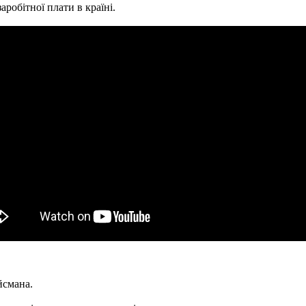
аробітної плати в країні.
йсмана.