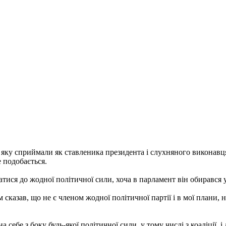
 яку сприймали як ставленика президента і слухняного виконавц
 подобається.
ватися до жодної політичної сили, хоча в парламент він обирався
сказав, що не є членом жодної політичної партії і в мої плани, на
 себе з боку будь-якої політичної сили, у тому числі з коаліції,