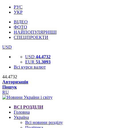
РУС
УКР
ВІДЕО
ФОТО
НАЙПОПУЛЯРНІШІ
СПЕЦПРОЕКТИ
USD
USD
44.4732
EUR
51.3093
Всі курси валют
44.4732
Авторизація
Пошук
RU
ВСІ РОЗДІЛИ
Головна
Україна
Всі новини розділу
Політика