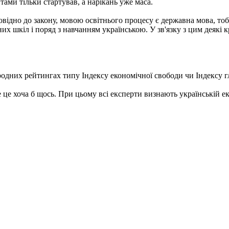
ами тільки стартував, а нарікань уже маса.
овідно до закону, мовою освітнього процесу є державна мова, т
х шкіл і поряд з навчанням українською. У зв'язку з цим деякі к
родних рейтингах типу Індексу економічної свободи чи Індексу 
е це хоча б щось. При цьому всі експерти визнають українській 