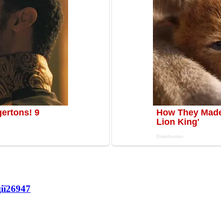
ії
26947