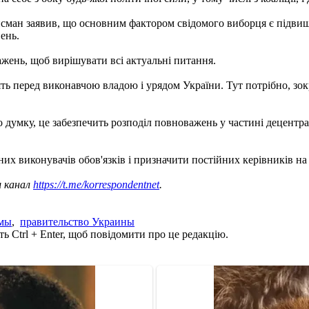
сман заявив, що основним фактором свідомого виборця є підвищ
ень.
жень, щоб вирішувати всі актуальні питання.
ять перед виконавчою владою і урядом України. Тут потрібно, зок
о думку, це забезпечить розподіл повноважень у частині децентрал
них виконувачів обов'язків і призначити постійних керівників на б
ш канал
https://t.me/korrespondentnet
.
мы
,
правительство Украины
ь Ctrl + Enter, щоб повідомити про це редакцію.