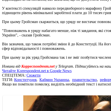
У контексті спекуляцій навколо передвиборного марафону Грой
підвищити рівень мінімальної заробітної плати до 10 тисяч грив
При цьому Гройсман скаржиться, що уряду не вистачає повнова
"Повноважень в уряду набагато менше, ніж ті завдання, які сто
України", - сказав Гройсман.
Він зазначив, що також потрібні зміни й до Конституції. На йог
сфер відповідальності і повноважень.
При цьому за рік уряд Гройсмана так і не зміг позбутися числен
Новини від
Корреспондент.net
у Telegram. Підписуйтесь на на
Читайте Korrespondent.net в Google News
СПЕЦТЕМА:
Сюжети
ТЕГИ:
Конституция
,
Кабмин Украины
,
правительство
,
рефор
Якщо ви помітили помилку, виділіть необхідний текст і натисніт