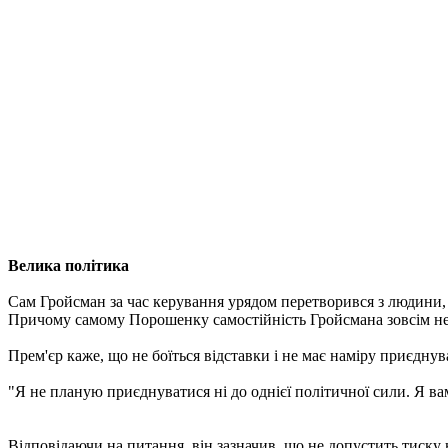
Велика політика
Сам Гройсман за час керування урядом перетворився з людини,
Причому самому Порошенку самостійність Гройсмана зовсім не
Прем'єр каже, що не боїться відставки і не має наміру приєдну
"Я не планую приєднуватися ні до однієї політичної сили. Я вам 
Відповідаючи на питання, він зазначив, що не допустить тиску на