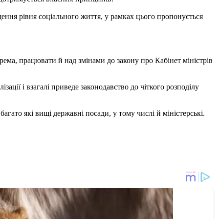
ення рівня соціального життя, у рамках цього пропонується
рема, працювати й над змінами до закону про Кабінет міністрів
ізації і взагалі приведе законодавство до чіткого розподілу
агато які вищі державні посади, у тому числі й міністерські.