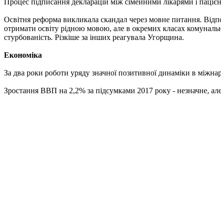
Процес підписання декларацій між сімейними лікарями і пацієнт
Освітня реформа викликала скандал через мовне питання. Відп
отримати освіту рідною мовою, але в окремих класах комунальни
стурбованість. Різкіше за інших реагувала Угорщина.
Економіка
За два роки роботи уряду значної позитивної динаміки в міжна
Зростання ВВП на 2,2% за підсумками 2017 року - незначне, ал