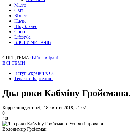
Місто
Світ
Бізнес
Наука
Шоу-бізнес
Спорт
Lifestyle
БЛОГИ ЧИТАЧІВ
СПЕЦТЕМА:
Війна в Ірані
ВСІ ТЕМИ
Вступ України в ЄС
Теракт в Барселоні
Два роки Кабміну Гройсмана. 
Корреспондент.net, 18 квітня 2018, 21:02
0
400
Володимир Гройсман