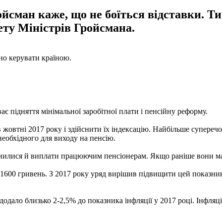
йсман каже, що не боїться відставки. Т
ету Міністрів Гройсмана.
но керувати країною.
є підняття мінімальної заробітної плати і пенсійну реформу.
жовтні 2017 року і здійснити їх індексацію. Найбільше супереч
необхідного для виходу на пенсію.
інилися й виплати працюючим пенсіонерам. Якщо раніше вони мал
1600 гривень. З 2017 року уряд вирішив підвищити цей показник у
дало близько 2-2,5% до показника інфляції у 2017 році. Інфляція 