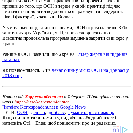
зібрати хоча б $ 137 млн. Брак коштів на проекти в Україні
призвів до того, що ООН вперше у своїй практиці під час
визначення пріоритетів доводиться враховувати гендерні та
вікові фактори", - зазначив Волкер.
У минулому році, за його словами, ООН отримала лише 35%
запитаних для України сум. Це призвело до того, що
Всесвітня продовольча програма змушена закрити свій офіс у
країні.
Раніше в ООН заявили, що Україна -
лідер жертв від підривів
на мінах
.
Як повідомлялося, Київ
чекає оцінну місію ООН на Донбасі у
2018 році
.
Новини від
Корреспондент.net
в Telegram. Підписуйтеся на наш
канал
https://t.me/korrespondentnet
Читайте Korrespondent.net в Google News
ТЕГИ:
ООН
,
деньги
,
донбасс
,
Гуманитарная помощь
Якщо ви помітили помилку, виділіть необхідний текст і
натисніть Ctrl + Enter, щоб повідомити про це редакцію.