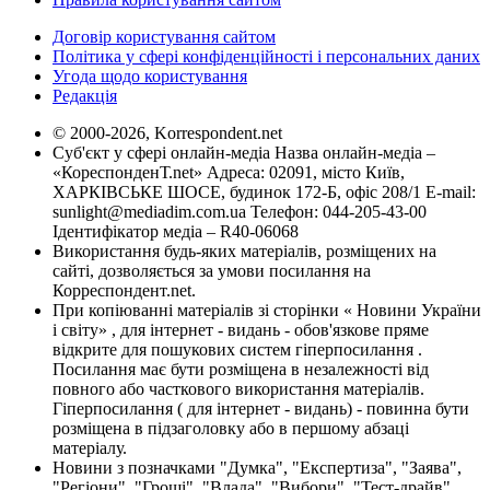
Договір користування сайтом
Політика у сфері конфіденційності і персональних даних
Угода щодо користування
Редакція
© 2000-2026, Korrespondent.net
Суб'єкт у сфері онлайн-медіа Назва онлайн-медіа –
«КореспонденТ.net» Адреса: 02091, місто Київ,
ХАРКІВСЬКЕ ШОСЕ, будинок 172-Б, офіс 208/1 E-mail:
sunlight@mediadim.com.ua
Телефон: 044-205-43-00
Ідентифікатор медіа – R40-06068
Використання будь-яких матеріалів, розміщених на
сайті, дозволяється за умови посилання на
Корреспондент.net.
При копіюванні матеріалів зі сторінки « Новини України
і світу» , для інтернет - видань - обов'язкове пряме
відкрите для пошукових систем гіперпосилання .
Посилання має бути розміщена в незалежності від
повного або часткового використання матеріалів.
Гіперпосилання ( для інтернет - видань) - повинна бути
розміщена в підзаголовку або в першому абзаці
матеріалу.
Новини з позначками "Думка", "Експертиза", "Заява",
"Регіони", "Гроші", "Влада", "Вибори", "Тест-драйв",