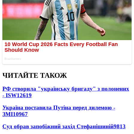
ЧИТАЙТЕ ТАКОЖ
РФ створила "українську бригаду" з полонених
- ISW
12619
Україна поставила Путіна перед дилемою -
ЗМІ
10967
Суд обрав запобіжний захід Стефанішиній
9813