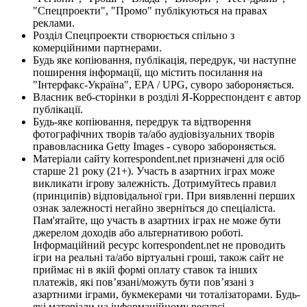
"Спецпроекти", "Промо" публікуються на правах
реклами.
Розділ Спецпроекти створюється спільно з
комерційними партнерами.
Будь яке копіювання, публікація, передрук, чи наступне
поширення інформації, що містить посилання на
"Інтерфакс-Україна", EPA / UPG, суворо забороняється.
Власник веб-сторінки в розділі Я-Корреспондент є автор
публікації.
Будь-яке копіювання, передрук та відтворення
фотографічних творів та/або аудіовізуальних творів
правовласника Getty Images - суворо забороняється.
Матеріали сайту korrespondent.net призначені для осіб
старше 21 року (21+). Участь в азартних іграх може
викликати ігрову залежність. Дотримуйтесь правил
(принципів) відповідальної гри. При виявленні перших
ознак залежності негайно зверніться до спеціаліста.
Пам'ятайте, що участь в азартних іграх не може бути
джерелом доходів або альтернативою роботі.
Інформаційний ресурс korrespondent.net не проводить
ігри на реальні та/або віртуальні гроші, також сайт не
приймає ні в якій формі оплату ставок та інших
платежів, які пов’язані/можуть бути пов’язані з
азартними іграми, букмекерами чи тоталізаторами. Будь-
які матеріали на інформаційному ресурсі