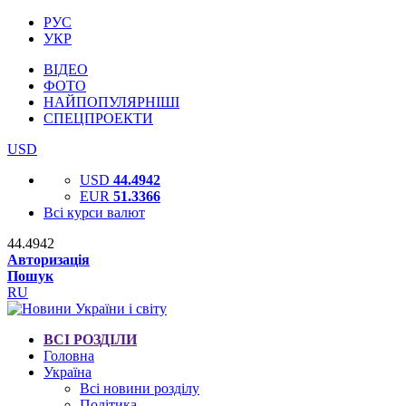
РУС
УКР
ВІДЕО
ФОТО
НАЙПОПУЛЯРНІШІ
СПЕЦПРОЕКТИ
USD
USD
44.4942
EUR
51.3366
Всі курси валют
44.4942
Авторизація
Пошук
RU
ВСІ РОЗДІЛИ
Головна
Україна
Всі новини розділу
Політика