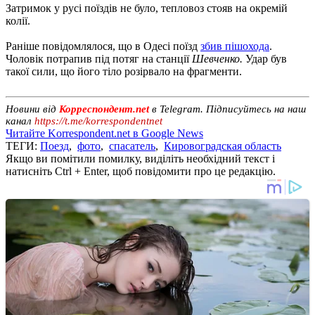
Затримок у русі поїздів не було, тепловоз стояв на окремій
колії.
Раніше повідомлялося, що в Одесі поїзд
збив пішохода
.
Чоловік потрапив під потяг на станції
Шевченко.
Удар був
такої сили, що його тіло розірвало на фрагменти.
Новини від
Корреспондент.net
в Telegram. Підписуйтесь на наш
канал
https://t.me/korrespondentnet
Читайте Korrespondent.net в Google News
ТЕГИ:
Поезд
,
фото
,
спасатель
,
Кировоградская область
Якщо ви помітили помилку, виділіть необхідний текст і
натисніть Ctrl + Enter, щоб повідомити про це редакцію.