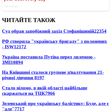
ЧИТАЙТЕ ТАКОЖ
Суд обрав запобіжний захід Стефанішиній
22354
РФ створила "українську бригаду" з полонених
- ISW
12172
Україна поставила Путіна перед дилемою -
ЗМІ
10894
На Київщині сталося групове зґвалтування 21-
річної дівчини
8197
Стало відомо, в якій області найбільше
скаржаться на ТЦК
7966
Зеленський про українську балістику: Буде, але є
"але"
7717