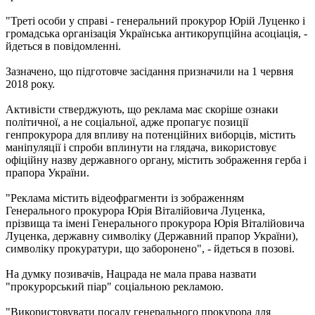
"Треті особи у справі - генеральний прокурор Юрій Луценко і
громадська організація Українська антикорупційна асоціація, -
йдеться в повідомленні.
Зазначено, що підготовче засідання призначили на 1 червня
2018 року.
Активісти стверджують, що реклама має скоріше ознаки
політичної, а не соціальної, адже пропагує позиції
генпрокурора для впливу на потенційних виборців, містить
маніпуляції і спроби вплинути на глядача, використовує
офіційну назву державного органу, містить зображення герба і
прапора України.
"Реклама містить відеофрагменти із зображенням
Генерального прокурора Юрія Віталійовича Луценка,
прізвища та імені Генерального прокурора Юрія Віталійовича
Луценка, державну символіку (Державний прапор України),
символіку прокуратури, що заборонено", - йдеться в позові.
На думку позивачів, Нацрада не мала права назвати
"прокурорський піар" соціальною рекламою.
"Використовувати посаду генерального прокурора для