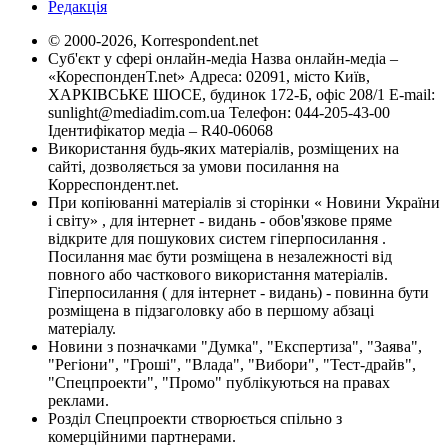
Редакція
© 2000-2026, Korrespondent.net
Суб'єкт у сфері онлайн-медіа Назва онлайн-медіа –
«КореспонденТ.net» Адреса: 02091, місто Київ,
ХАРКІВСЬКЕ ШОСЕ, будинок 172-Б, офіс 208/1 E-mail:
sunlight@mediadim.com.ua
Телефон: 044-205-43-00
Ідентифікатор медіа – R40-06068
Використання будь-яких матеріалів, розміщених на
сайті, дозволяється за умови посилання на
Корреспондент.net.
При копіюванні матеріалів зі сторінки « Новини України
і світу» , для інтернет - видань - обов'язкове пряме
відкрите для пошукових систем гіперпосилання .
Посилання має бути розміщена в незалежності від
повного або часткового використання матеріалів.
Гіперпосилання ( для інтернет - видань) - повинна бути
розміщена в підзаголовку або в першому абзаці
матеріалу.
Новини з позначками "Думка", "Експертиза", "Заява",
"Регіони", "Гроші", "Влада", "Вибори", "Тест-драйв",
"Спецпроекти", "Промо" публікуються на правах
реклами.
Розділ Спецпроекти створюється спільно з
комерційними партнерами.