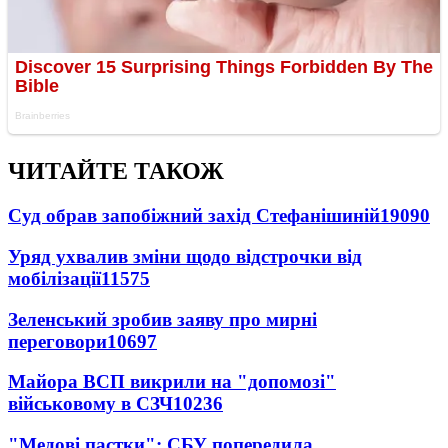
ЧИТАЙТЕ ТАКОЖ
Суд обрав запобіжний захід Стефанішиній
19090
Уряд ухвалив зміни щодо відстрочки від
мобілізації
11575
Зеленський зробив заяву про мирні
переговори
10697
Майора ВСП викрили на "допомозі"
військовому в СЗЧ
10236
"Медові пастки": СБУ попередила