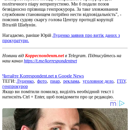
політичного піару неприпустимо. Ми б подали позов
безвідносно прізвища генпрокурора. За таке зловживання
службовим становищем потрібно нести відповідальність", -
пояснив судову скаргу голова Центру протидії корупції
Віталій Шабунін.
Нагадаємо, раніше Юрій
Луценко заявив про витік даних з
прокуратури.
Новини від
Корреспондент.net
в Telegram. Підписуйтесь на
наш канал
https://t.me/korrespondentnet
Читайте Korrespondent.net в Google News
ТЕГИ:
Луценко
,
фото
,
пиар
,
реклама
,
уголовное дело
,
ГПУ
,
генпрокурор
Якщо ви помітили помилку, виділіть необхідний текст і
натисніть Ctrl + Enter, щоб повідомити про це редакцію.