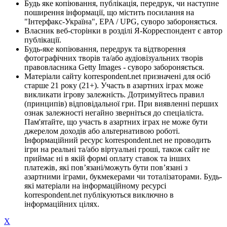
Будь яке копіювання, публікація, передрук, чи наступне
поширення інформації, що містить посилання на
"Інтерфакс-Україна", EPA / UPG, суворо забороняється.
Власник веб-сторінки в розділі Я-Корреспондент є автор
публікації.
Будь-яке копіювання, передрук та відтворення
фотографічних творів та/або аудіовізуальних творів
правовласника Getty Images - суворо забороняється.
Матеріали сайту korrespondent.net призначені для осіб
старше 21 року (21+). Участь в азартних іграх може
викликати ігрову залежність. Дотримуйтесь правил
(принципів) відповідальної гри. При виявленні перших
ознак залежності негайно зверніться до спеціаліста.
Пам'ятайте, що участь в азартних іграх не може бути
джерелом доходів або альтернативою роботі.
Інформаційний ресурс korrespondent.net не проводить
ігри на реальні та/або віртуальні гроші, також сайт не
приймає ні в якій формі оплату ставок та інших
платежів, які пов’язані/можуть бути пов’язані з
азартними іграми, букмекерами чи тоталізаторами. Будь-
які матеріали на інформаційному ресурсі
korrespondent.net публікуються виключно в
інформаційних цілях.
X