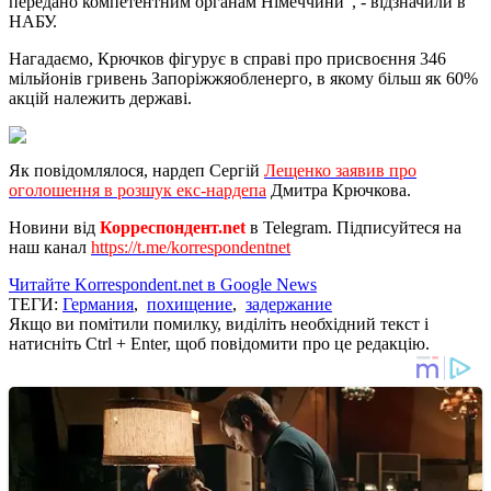
передано компетентним органам Німеччини", - відзначили в
НАБУ.
Нагадаємо, Крючков фігурує в справі про присвоєння 346
мільйонів гривень Запоріжжяобленерго, в якому більш як 60%
акцій належить державі.
Як повідомлялося, нардеп Сергій
Лещенко заявив про
оголошення в розшук екс-нардепа
Дмитра Крючкова.
Новини від
Корреспондент.net
в Telegram. Підписуйтеся на
наш канал
https://t.me/korrespondentnet
Читайте Korrespondent.net в Google News
ТЕГИ:
Германия
,
похищение
,
задержание
Якщо ви помітили помилку, виділіть необхідний текст і
натисніть Ctrl + Enter, щоб повідомити про це редакцію.