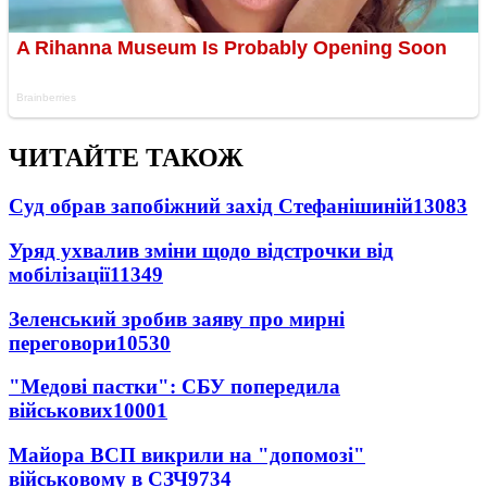
ЧИТАЙТЕ ТАКОЖ
Суд обрав запобіжний захід Стефанішиній
13083
Уряд ухвалив зміни щодо відстрочки від
мобілізації
11349
Зеленський зробив заяву про мирні
переговори
10530
"Медові пастки": СБУ попередила
військових
10001
Майора ВСП викрили на "допомозі"
військовому в СЗЧ
9734