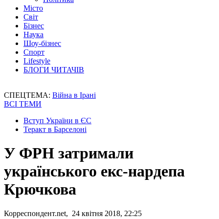
Місто
Світ
Бізнес
Наука
Шоу-бізнес
Спорт
Lifestyle
БЛОГИ ЧИТАЧІВ
СПЕЦТЕМА:
Війна в Ірані
ВСІ ТЕМИ
Вступ України в ЄС
Теракт в Барселоні
У ФРН затримали
українського екс-нардепа
Крючкова
Корреспондент.net, 24 квітня 2018, 22:25