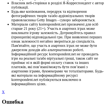
Власник веб-сторінки в розділі Я-Корреспондент є автор
публікації.
Будь-яке копіювання, передрук та відтворення
фотографічних творів та/або аудіовізуальних творів
правовласника Getty Images - суворо забороняється.
Матеріали сайту korrespondent.net призначені для осіб
старше 21 року (21+). Участь в азартних іграх може
викликати ігрову залежність. Дотримуйтесь правил
(принципів) відповідальної гри. При виявленні перших
ознак залежності негайно зверніться до спеціаліста.
Пам'ятайте, що участь в азартних іграх не може бути
джерелом доходів або альтернативою роботі.
Інформаційний ресурс korrespondent.net не проводить
ігри на реальні та/або віртуальні гроші, також сайт не
приймає ні в якій формі оплату ставок та інших
платежів, які пов’язані/можуть бути пов’язані з
азартними іграми, букмекерами чи тоталізаторами. Будь-
які матеріали на інформаційному ресурсі
korrespondent.net публікуються виключно в
інформаційних цілях.
X
Ошибка