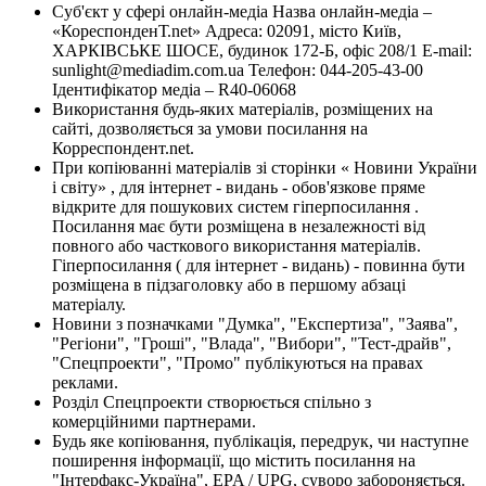
Суб'єкт у сфері онлайн-медіа Назва онлайн-медіа –
«КореспонденТ.net» Адреса: 02091, місто Київ,
ХАРКІВСЬКЕ ШОСЕ, будинок 172-Б, офіс 208/1 E-mail:
sunlight@mediadim.com.ua
Телефон: 044-205-43-00
Ідентифікатор медіа – R40-06068
Використання будь-яких матеріалів, розміщених на
сайті, дозволяється за умови посилання на
Корреспондент.net.
При копіюванні матеріалів зі сторінки « Новини України
і світу» , для інтернет - видань - обов'язкове пряме
відкрите для пошукових систем гіперпосилання .
Посилання має бути розміщена в незалежності від
повного або часткового використання матеріалів.
Гіперпосилання ( для інтернет - видань) - повинна бути
розміщена в підзаголовку або в першому абзаці
матеріалу.
Новини з позначками "Думка", "Експертиза", "Заява",
"Регіони", "Гроші", "Влада", "Вибори", "Тест-драйв",
"Спецпроекти", "Промо" публікуються на правах
реклами.
Розділ Спецпроекти створюється спільно з
комерційними партнерами.
Будь яке копіювання, публікація, передрук, чи наступне
поширення інформації, що містить посилання на
"Інтерфакс-Україна", EPA / UPG, суворо забороняється.