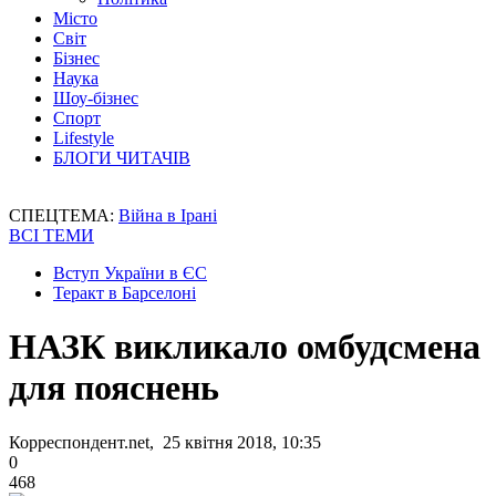
Місто
Світ
Бізнес
Наука
Шоу-бізнес
Спорт
Lifestyle
БЛОГИ ЧИТАЧІВ
СПЕЦТЕМА:
Війна в Ірані
ВСІ ТЕМИ
Вступ України в ЄС
Теракт в Барселоні
НАЗК викликало омбудсмена
для пояснень
Корреспондент.net, 25 квітня 2018, 10:35
0
468