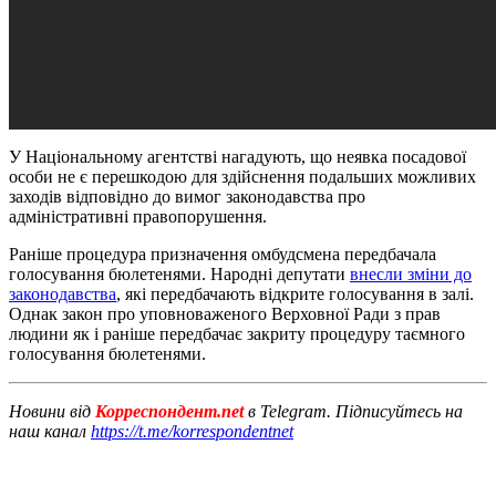
У Національному агентстві нагадують, що неявка посадової
особи не є перешкодою для здійснення подальших можливих
заходів відповідно до вимог законодавства про
адміністративні правопорушення.
Раніше процедура призначення омбудсмена передбачала
голосування бюлетенями.
Народні депутати
внесли зміни до
законодавства
, які передбачають відкрите голосування в залі.
Однак закон про уповноваженого Верховної Ради з прав
людини як і раніше передбачає закриту процедуру таємного
голосування бюлетенями.
Новини від
Корреспондент.net
в Telegram. Підписуйтесь на
наш канал
https://t.me/korrespondentnet