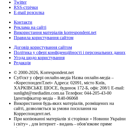
Twitter
RSS-стрічки
E-mail розсилка
Контакти
Реклама на сайті
Використання матеріалів korrespondent.net
Правила користування сайтом
Договір користування сайтом
Політика у сфері конфіденційності і персональних даних
Угода щодо користування
Редакція
© 2000-2026, Korrespondent.net
Суб'єкт у сфері онлайн-медіа Назва онлайн-медіа –
«КореспонденТ.net» Адреса: 02091, місто Київ,
ХАРКІВСЬКЕ ШОСЕ, будинок 172-Б, офіс 208/1 E-mail:
sunlight@mediadim.com.ua
Телефон: 044-205-43-00
Ідентифікатор медіа – R40-06068
Використання будь-яких матеріалів, розміщених на
сайті, дозволяється за умови посилання на
Корреспондент.net.
При копіюванні матеріалів зі сторінки « Новини України
і світу» , для інтернет - видань - обов'язкове пряме