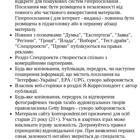
відкрите для пошукових систем гіперпосилання .
Посилання має бути розміщена в незалежності від
повного або часткового використання матеріалів.
Гіперпосилання ( для інтернет - видань) - повинна бути
розміщена в підзаголовку або в першому абзаці
матеріалу.
Новини з позначками "Думка", "Експертиза", "Заява",
"Регіони", "Гроші", "Влада", "Вибори", "Тест-драйв",
"Спецпроекти", "Промо" публікуються на правах
реклами.
Розділ Спецпроекти створюється спільно з
комерційними партнерами.
Будь яке копіювання, публікація, передрук, чи наступне
поширення інформації, що містить посилання на
"Інтерфакс-Україна", EPA / UPG, суворо забороняється.
Власник веб-сторінки в розділі Я-Корреспондент є автор
публікації.
Будь-яке копіювання, передрук та відтворення
фотографічних творів та/або аудіовізуальних творів
правовласника Getty Images - суворо забороняється.
Матеріали сайту korrespondent.net призначені для осіб
старше 21 року (21+). Участь в азартних іграх може
викликати ігрову залежність. Дотримуйтесь правил
(принципів) відповідальної гри. При виявленні перших
ознак залежності негайно зверніться до спеціаліста.