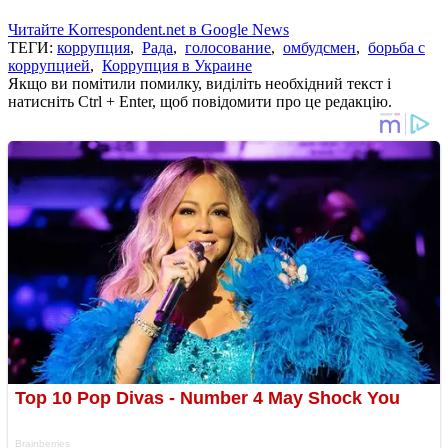
Читайте Korrespondent.net в Google News
ТЕГИ:
коррупция
,
Рада
,
голосование
,
омбудсмен
,
борьба с
коррупцией
,
Коррупция в Украине
Якщо ви помітили помилку, виділіть необхідний текст і
натисніть Ctrl + Enter, щоб повідомити про це редакцію.