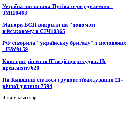
Україна поставила Путіна перед дилемою -
ЗМІ
10463
Майора ВСП викрили на "допомозі"
військовому в СЗЧ
10365
РФ створила "українську бригаду" з полонених
- ISW
9159
Київ про рішення Швеції щодо судна: Це
прецедент
7620
На Київщині сталося групове зґвалтування 21-
річної дівчини
7594
Читати коментарі