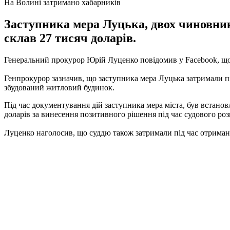
На Волині затримано хабарників
Заступника мера Луцька, двох чиновник
склав 27 тисяч доларів.
Генеральний прокурор Юрій Луценко повідомив у Facebook, що в
Генпрокурор зазначив, що заступника мера Луцька затримали пі
збудований житловий будинок.
Під час документування дій заступника мера міста, був встанов
доларів за винесення позитивного рішення під час судового ро
Луценко наголосив, що суддю також затримали під час отриман