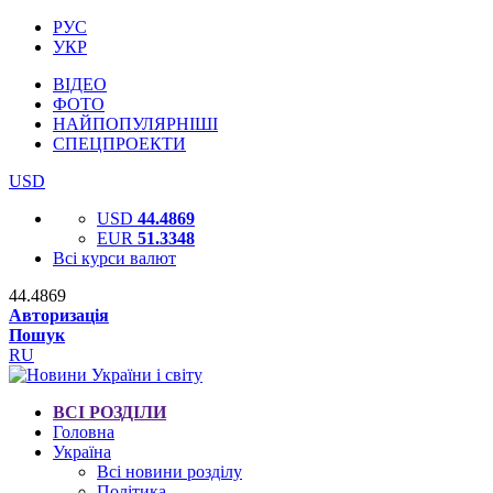
РУС
УКР
ВІДЕО
ФОТО
НАЙПОПУЛЯРНІШІ
СПЕЦПРОЕКТИ
USD
USD
44.4869
EUR
51.3348
Всі курси валют
44.4869
Авторизація
Пошук
RU
ВСІ РОЗДІЛИ
Головна
Україна
Всі новини розділу
Політика