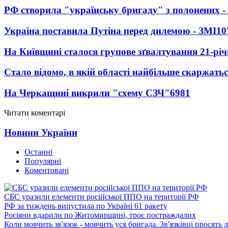
РФ створила "українську бригаду" з полонених -
Україна поставила Путіна перед дилемою - ЗМІ
10
На Київщині сталося групове зґвалтування 21-річ
Стало відомо, в якій області найбільше скаржать
На Черкащині викрили "схему СЗЧ"
6981
Читати коментарі
Новини України
Останні
Популярні
Коментовані
СБС уразили елементи російської ППО на території РФ
РФ за тиждень випустила по Україні 61 ракету
Росіяни вдарили по Житомирщині, троє постраждалих
Коли мовчить зв'язок - мовчить уся бригада. Зв'язківці просять