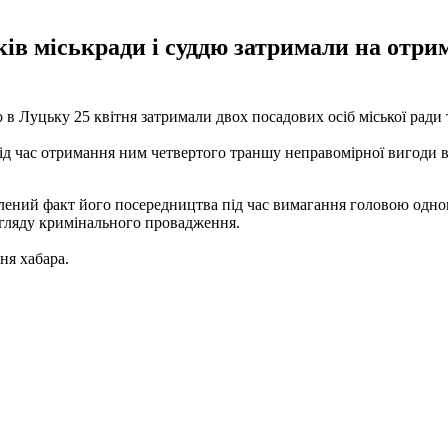
ів міськради і суддю затримали на отрим
 Луцьку 25 квітня затримали двох посадових осіб міської ради т
д час отримання ним четвертого траншу неправомірної вигоди в 
лений факт його посередництва під час вимагання головою одного 
згляду кримінального провадження.
ня хабара.