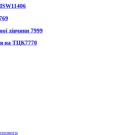
 ISW
11406
769
ної дівчини
7999
ся на ТЦК
7770
 допомоги