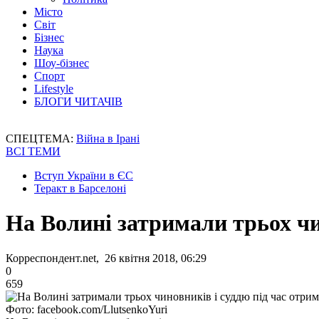
Місто
Світ
Бізнес
Наука
Шоу-бізнес
Спорт
Lifestyle
БЛОГИ ЧИТАЧІВ
СПЕЦТЕМА:
Війна в Ірані
ВСІ ТЕМИ
Вступ України в ЄС
Теракт в Барселоні
На Волині затримали трьох чи
Корреспондент.net, 26 квітня 2018, 06:29
0
659
Фото: facebook.com/LlutsenkoYuri