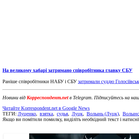
На великому хабарі затримано співробітника главку СБУ
Раніше співробітники НАБУ і СБУ
затримали суддю Голосіївсь
Новини від
Корреспондент.net
в Telegram. Підписуйтесь на на
Читайте Korrespondent.net в Google News
ТЕГИ:
Луценко
,
взятка
,
судья
,
Луцк
,
Волынь (Луцк)
,
Волынс
Якщо ви помітили помилку, виділіть необхідний текст і натисніт