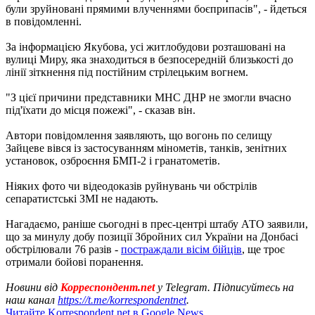
були зруйновані прямими влученнями боєприпасів", - йдеться
в повідомленні.
За інформацією Якубова, усі житлобудови розташовані на
вулиці Миру, яка знаходиться в безпосередній близькості до
лінії зіткнення під постійним стрілецьким вогнем.
"З цієї причини представники МНС ДНР не змогли вчасно
під'їхати до місця пожежі", - сказав він.
Автори повідомлення заявляють, що вогонь по селищу
Зайцеве вівся із застосуванням мінометів, танків, зенітних
установок, озброєння БМП-2 і гранатометів.
Ніяких фото чи відеодоказів руйнувань чи обстрілів
сепаратистські ЗМІ не надають.
Нагадаємо, раніше сьогодні в прес-центрі штабу АТО заявили,
що за минулу добу позиції Збройних сил України на Донбасі
обстрілювали 76 разів -
постраждали вісім бійців
, ще троє
отримали бойові поранення.
Новини від
Корреспондент.net
у Telegram. Підписуйтесь на
наш канал
https://t.me/korrespondentnet
.
Читайте Korrespondent.net в Google News