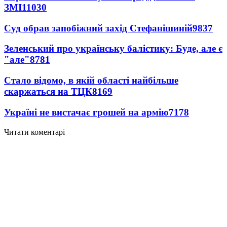
ЗМІ
11030
Суд обрав запобіжний захід Стефанішиній
9837
Зеленський про українську балістику: Буде, але є
"але"
8781
Стало відомо, в якій області найбільше
скаржаться на ТЦК
8169
Україні не вистачає грошей на армію
7178
Читати коментарі