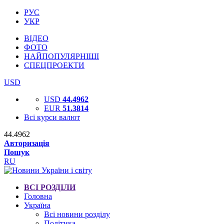
РУС
УКР
ВІДЕО
ФОТО
НАЙПОПУЛЯРНІШІ
СПЕЦПРОЕКТИ
USD
USD
44.4962
EUR
51.3814
Всі курси валют
44.4962
Авторизація
Пошук
RU
ВСІ РОЗДІЛИ
Головна
Україна
Всі новини розділу
Політика