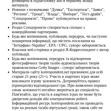
розміщена в підзаголовку або в першому абзаці
матеріалу.
Новини з позначками "Думка", "Експертиза", "Заява",
"Регіони", "Гроші", "Влада", "Вибори", "Тест-драйв",
"Спецпроекти", "Промо" публікуються на правах
реклами.
Розділ Спецпроекти створюється спільно з
комерційними партнерами.
Будь яке копіювання, публікація, передрук, чи наступне
поширення інформації, що містить посилання на
"Інтерфакс-Україна", EPA / UPG, суворо забороняється.
Власник веб-сторінки в розділі Я-Корреспондент є автор
публікації.
Будь-яке копіювання, передрук та відтворення
фотографічних творів та/або аудіовізуальних творів
правовласника Getty Images - суворо забороняється.
Матеріали сайту korrespondent.net призначені для осіб
старше 21 року (21+). Участь в азартних іграх може
викликати ігрову залежність. Дотримуйтесь правил
(принципів) відповідальної гри. При виявленні перших
ознак залежності негайно зверніться до спеціаліста.
Пам'ятайте, що участь в азартних іграх не може бути
джерелом доходів або альтернативою роботі.
Інформаційний ресурс korrespondent.net не проводить
ігри на реальні та/або віртуальні гроші, також сайт не