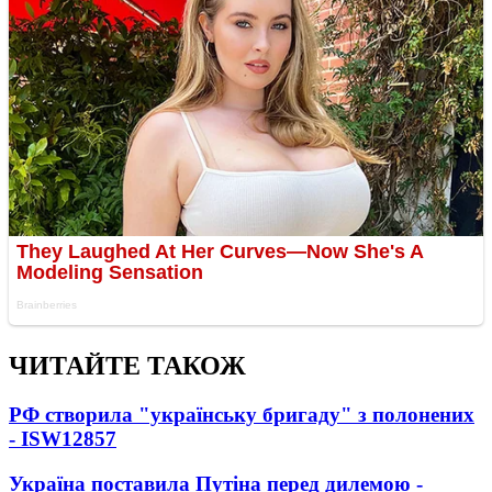
ЧИТАЙТЕ ТАКОЖ
РФ створила "українську бригаду" з полонених
- ISW
12857
Україна поставила Путіна перед дилемою -