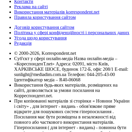
Контакти
Реклама на сайті
Використання матеріалів korrespondent.net
Правила користування сайтом
Договір користування сайтом
Політика у сфері конфіденційності і персональних даних
Угода щодо користування
Редакція
© 2000-2026, Korrespondent.net
Суб'єкт у сфері онлайн-медіа Назва онлайн-медіа –
«КореспонденТ.net» Адреса: 02091, місто Київ,
ХАРКІВСЬКЕ ШОСЕ, будинок 172-Б, офіс 208/1 E-mail:
sunlight@mediadim.com.ua
Телефон: 044-205-43-00
Ідентифікатор медіа – R40-06068
Використання будь-яких матеріалів, розміщених на
сайті, дозволяється за умови посилання на
Корреспондент.net.
При копіюванні матеріалів зі сторінки « Новини України
і світу» , для інтернет - видань - обов'язкове пряме
відкрите для пошукових систем гіперпосилання .
Посилання має бути розміщена в незалежності від
повного або часткового використання матеріалів.
Гіперпосилання ( для інтернет - видань) - повинна бути