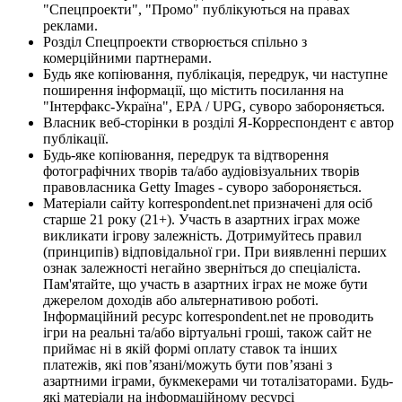
"Спецпроекти", "Промо" публікуються на правах
реклами.
Розділ Спецпроекти створюється спільно з
комерційними партнерами.
Будь яке копіювання, публікація, передрук, чи наступне
поширення інформації, що містить посилання на
"Інтерфакс-Україна", EPA / UPG, суворо забороняється.
Власник веб-сторінки в розділі Я-Корреспондент є автор
публікації.
Будь-яке копіювання, передрук та відтворення
фотографічних творів та/або аудіовізуальних творів
правовласника Getty Images - суворо забороняється.
Матеріали сайту korrespondent.net призначені для осіб
старше 21 року (21+). Участь в азартних іграх може
викликати ігрову залежність. Дотримуйтесь правил
(принципів) відповідальної гри. При виявленні перших
ознак залежності негайно зверніться до спеціаліста.
Пам'ятайте, що участь в азартних іграх не може бути
джерелом доходів або альтернативою роботі.
Інформаційний ресурс korrespondent.net не проводить
ігри на реальні та/або віртуальні гроші, також сайт не
приймає ні в якій формі оплату ставок та інших
платежів, які пов’язані/можуть бути пов’язані з
азартними іграми, букмекерами чи тоталізаторами. Будь-
які матеріали на інформаційному ресурсі