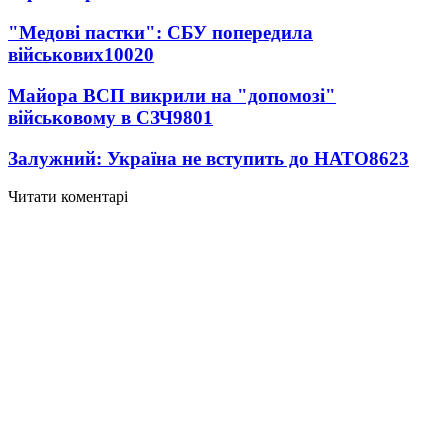
"Медові пастки": СБУ попередила
військових
10020
Майора ВСП викрили на "допомозі"
військовому в СЗЧ
9801
Залужний: Україна не вступить до НАТО
8623
Читати коментарі