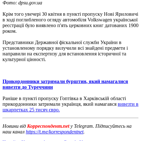
Фото: dpsu.gov.ua
Крім того увечері 30 квітня в пункті пропуску Нові Яриловичі
в ході поглибленого огляду автомобіля Volkswagen української
реєстрації було виявлено п'ять церковних книг датованих 1900
роком.
Представники Державної фіскальної служби України в
установленому порядку вилучили всі знайдені предмети і
направили на експертизу для встановлення історичної та
культурної цінності.
Прикордонники
затримали
бурштин
,
який
намагалися
вивезти
до Туреччини
Раніше
в
пункті
пропуску
Гоптівка
в
Харківській
області
прикордонники
затримали
українця
,
який
намагався
вивезти
в
шкарпетках
25 тисяч
євро
.
Новини від
Корреспондент.net
у Telegram. Підписуйтесь на
наш канал
https://t.me/korrespondentnet
.