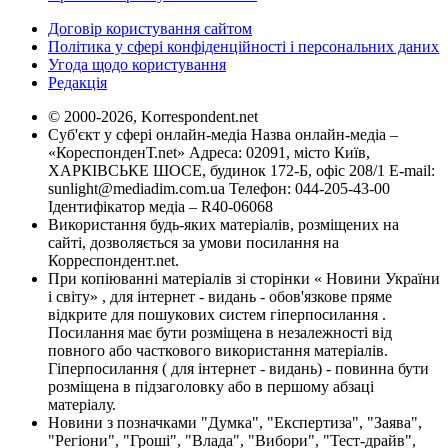
Договір користування сайтом
Політика у сфері конфіденційності і персональних даних
Угода щодо користування
Редакція
© 2000-2026, Korrespondent.net
Суб'єкт у сфері онлайн-медіа Назва онлайн-медіа –
«КореспонденТ.net» Адреса: 02091, місто Київ,
ХАРКІВСЬКЕ ШОСЕ, будинок 172-Б, офіс 208/1 E-mail:
sunlight@mediadim.com.ua
Телефон: 044-205-43-00
Ідентифікатор медіа – R40-06068
Використання будь-яких матеріалів, розміщених на
сайті, дозволяється за умови посилання на
Корреспондент.net.
При копіюванні матеріалів зі сторінки « Новини України
і світу» , для інтернет - видань - обов'язкове пряме
відкрите для пошукових систем гіперпосилання .
Посилання має бути розміщена в незалежності від
повного або часткового використання матеріалів.
Гіперпосилання ( для інтернет - видань) - повинна бути
розміщена в підзаголовку або в першому абзаці
матеріалу.
Новини з позначками "Думка", "Експертиза", "Заява",
"Регіони", "Гроші", "Влада", "Вибори", "Тест-драйв",