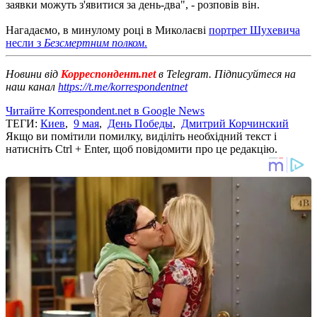
заявки можуть з'явитися за день-два", - розповів він.
Нагадаємо, в минулому році в Миколаєві
портрет Шухевича
несли з
Безсмертним полком
.
Новини від
Корреспондент.net
в Telegram. Підписуйтеся на
наш канал
https://t.me/korrespondentnet
Читайте Korrespondent.net в Google News
ТЕГИ:
Киев
,
9 мая
,
День Победы
,
Дмитрий Корчинский
Якщо ви помітили помилку, виділіть необхідний текст і
натисніть Ctrl + Enter, щоб повідомити про це редакцію.