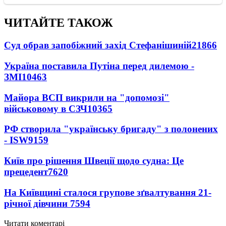
ЧИТАЙТЕ ТАКОЖ
Суд обрав запобіжний захід Стефанішиній
21866
Україна поставила Путіна перед дилемою -
ЗМІ
10463
Майора ВСП викрили на "допомозі"
військовому в СЗЧ
10365
РФ створила "українську бригаду" з полонених
- ISW
9159
Київ про рішення Швеції щодо судна: Це
прецедент
7620
На Київщині сталося групове зґвалтування 21-
річної дівчини
7594
Читати коментарі