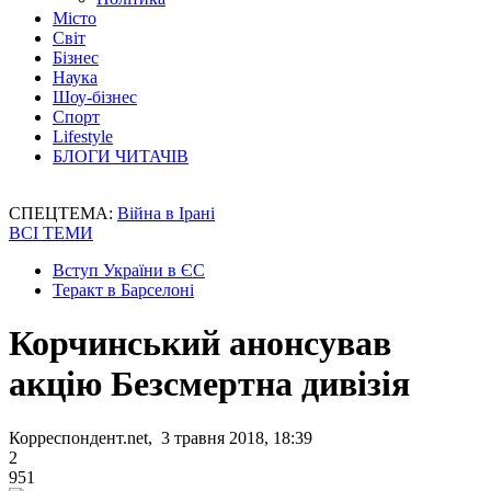
Місто
Світ
Бізнес
Наука
Шоу-бізнес
Спорт
Lifestyle
БЛОГИ ЧИТАЧІВ
СПЕЦТЕМА:
Війна в Ірані
ВСІ ТЕМИ
Вступ України в ЄС
Теракт в Барселоні
Корчинський анонсував
акцію Безсмертна дивізія
Корреспондент.net, 3 травня 2018, 18:39
2
951