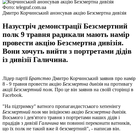
Фото: telegraf.com.ua
Дмитро Корчинський анонсував акцію Безсмертна дивізія
Назустріч демонстрації Безсмертний
полк 9 травня радикали мають намір
провести акцію Безсмертна дивізія.
Вони хочуть вийти з портретами дідів
із дивізії Галичина.
Лідер партії
Братство
Дмитро Корчинський заявив про намір
8 - 9 травня провести акцію
Безсмертна дивізія
на противагу
акції
Безсмертний полк.
Про це він заявив на своїй сторінці в
Facebook.
"На підтримку" ватного пропагандистського хепенінгу
Безсмертний полк
ми ініціюємо акцію
Безсмертна дивізія.
Восьмого і дев'ятого травня з портретами наших дідів і
прадідів з дивізії
Галичина
ми повинні переконати ватників,
що їх полк не такий вже й безсмертний", - написав він.