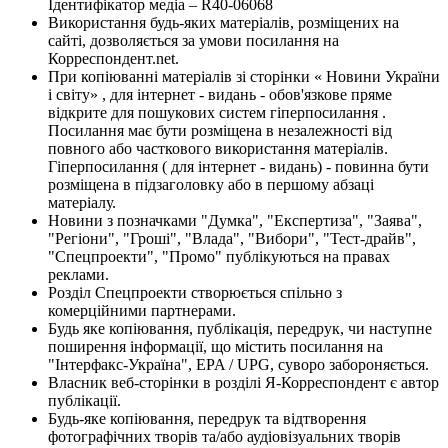
Ідентифікатор медіа – R40-06068
Використання будь-яких матеріалів, розміщених на
сайті, дозволяється за умови посилання на
Корреспондент.net.
При копіюванні матеріалів зі сторінки « Новини України
і світу» , для інтернет - видань - обов'язкове пряме
відкрите для пошукових систем гіперпосилання .
Посилання має бути розміщена в незалежності від
повного або часткового використання матеріалів.
Гіперпосилання ( для інтернет - видань) - повинна бути
розміщена в підзаголовку або в першому абзаці
матеріалу.
Новини з позначками "Думка", "Експертиза", "Заява",
"Регіони", "Гроші", "Влада", "Вибори", "Тест-драйв",
"Спецпроекти", "Промо" публікуються на правах
реклами.
Розділ Спецпроекти створюється спільно з
комерційними партнерами.
Будь яке копіювання, публікація, передрук, чи наступне
поширення інформації, що містить посилання на
"Інтерфакс-Україна", EPA / UPG, суворо забороняється.
Власник веб-сторінки в розділі Я-Корреспондент є автор
публікації.
Будь-яке копіювання, передрук та відтворення
фотографічних творів та/або аудіовізуальних творів