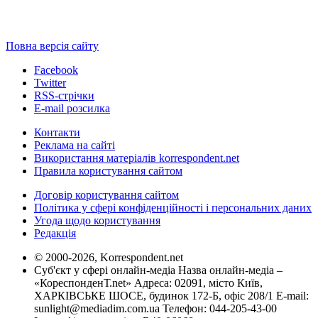
Повна версія сайту
Facebook
Twitter
RSS-стрічки
E-mail розсилка
Контакти
Реклама на сайті
Використання матеріалів korrespondent.net
Правила користування сайтом
Договір користування сайтом
Політика у сфері конфіденційності і персональних даних
Угода щодо користування
Редакція
© 2000-2026, Korrespondent.net
Суб'єкт у сфері онлайн-медіа Назва онлайн-медіа –
«КореспонденТ.net» Адреса: 02091, місто Київ,
ХАРКІВСЬКЕ ШОСЕ, будинок 172-Б, офіс 208/1 E-mail:
sunlight@mediadim.com.ua
Телефон: 044-205-43-00