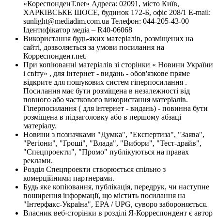
«КореспонденТ.net» Адреса: 02091, місто Київ,
ХАРКІВСЬКЕ ШОСЕ, будинок 172-Б, офіс 208/1 E-mail:
sunlight@mediadim.com.ua
Телефон: 044-205-43-00
Ідентифікатор медіа – R40-06068
Використання будь-яких матеріалів, розміщених на
сайті, дозволяється за умови посилання на
Корреспондент.net.
При копіюванні матеріалів зі сторінки « Новини України
і світу» , для інтернет - видань - обов'язкове пряме
відкрите для пошукових систем гіперпосилання .
Посилання має бути розміщена в незалежності від
повного або часткового використання матеріалів.
Гіперпосилання ( для інтернет - видань) - повинна бути
розміщена в підзаголовку або в першому абзаці
матеріалу.
Новини з позначками "Думка", "Експертиза", "Заява",
"Регіони", "Гроші", "Влада", "Вибори", "Тест-драйв",
"Спецпроекти", "Промо" публікуються на правах
реклами.
Розділ Спецпроекти створюється спільно з
комерційними партнерами.
Будь яке копіювання, публікація, передрук, чи наступне
поширення інформації, що містить посилання на
"Інтерфакс-Україна", EPA / UPG, суворо забороняється.
Власник веб-сторінки в розділі Я-Корреспондент є автор