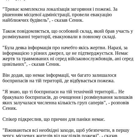
"Триває комплексна локалізація загоряння і пожежі. За
рішенням місцевої адміністрації, провели евакуацію
найближчих будівель", - сказав Сеник.
Також повідомляється, що особовий склад, який брав участь у
розмінуванні території, евакуювали в повному складі.
"Була деяка інформація про начебто якісь жертви. Наразі, за
інформацією з різних джерел, це не підтверджується. Немає
жертв та травмованих ні серед військовослужбовців, ані серед
цивільних", - сказав Сеник.
Він додав, що немає інформації, чи багато залишалося
боєприпасів на тій території, де відбувається пожежа.
"Я знаю, що ті боєприпаси на тій технічній території... Не
бракувало боєприпасів, до очищення і розмінування залишків
яких залучалася численна кількість груп саперів", - розповів
Сеник.
Спікер підкреслив, що причин для паніки немає.
"Вживаються всі необхідні заходи, щоб убезпечити, в першу
чергу, місцевих жителів від наслідків пожежі", - сказав