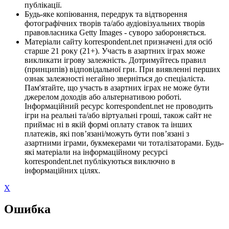
публікації.
Будь-яке копіювання, передрук та відтворення
фотографічних творів та/або аудіовізуальних творів
правовласника Getty Images - суворо забороняється.
Матеріали сайту korrespondent.net призначені для осіб
старше 21 року (21+). Участь в азартних іграх може
викликати ігрову залежність. Дотримуйтесь правил
(принципів) відповідальної гри. При виявленні перших
ознак залежності негайно зверніться до спеціаліста.
Пам'ятайте, що участь в азартних іграх не може бути
джерелом доходів або альтернативою роботі.
Інформаційний ресурс korrespondent.net не проводить
ігри на реальні та/або віртуальні гроші, також сайт не
приймає ні в якій формі оплату ставок та інших
платежів, які пов’язані/можуть бути пов’язані з
азартними іграми, букмекерами чи тоталізаторами. Будь-
які матеріали на інформаційному ресурсі
korrespondent.net публікуються виключно в
інформаційних цілях.
X
Ошибка