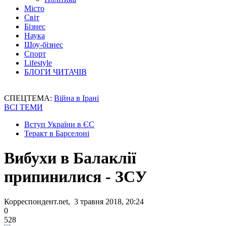
Місто
Світ
Бізнес
Наука
Шоу-бізнес
Спорт
Lifestyle
БЛОГИ ЧИТАЧІВ
СПЕЦТЕМА:
Війна в Ірані
ВСІ ТЕМИ
Вступ України в ЄС
Теракт в Барселоні
Вибухи в Балаклії
припинилися - ЗСУ
Корреспондент.net, 3 травня 2018, 20:24
0
528