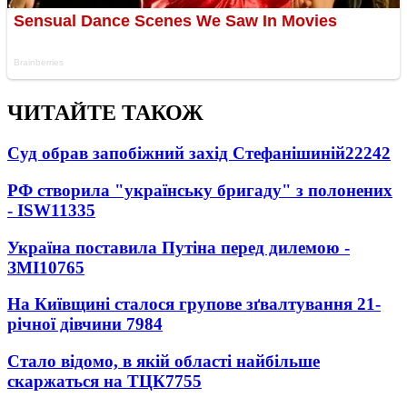
ЧИТАЙТЕ ТАКОЖ
Суд обрав запобіжний захід Стефанішиній
22242
РФ створила "українську бригаду" з полонених
- ISW
11335
Україна поставила Путіна перед дилемою -
ЗМІ
10765
На Київщині сталося групове зґвалтування 21-
річної дівчини
7984
Стало відомо, в якій області найбільше
скаржаться на ТЦК
7755