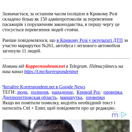
Зазначається, за останнім часом поліцією в Кривому Розі
складено більш як 150 адмінпротоколів за перевезення
пасажирів з порушенням законодавства, в першу чергу це
стосується перевезення людей стоячи.
Раніше повідомлялося, що
в Кривому Розі у результаті ДТП
за
участю маршрутки №261, автобуса і легкового автомобіля
загинули 11 людей.
Новини від
Корреспондент.net
в Telegram. Підписуйтесь на
наш канал
https://t.me/korrespondentnet
Читайте Korrespondent.net в Google News
ТЕГИ:
люди
,
полиция
,
нападение
,
Кривой Рог
,
проверка
,
Днепропетровская область
,
маршрутка
,
проверки
Якщо ви помітили помилку, виділіть необхідний текст і
натисніть Ctrl + Enter, щоб повідомити про це редакцію.