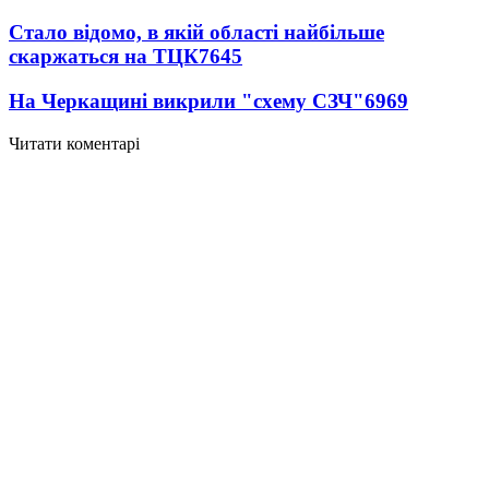
Стало відомо, в якій області найбільше
скаржаться на ТЦК
7645
На Черкащині викрили "схему СЗЧ"
6969
Читати коментарі