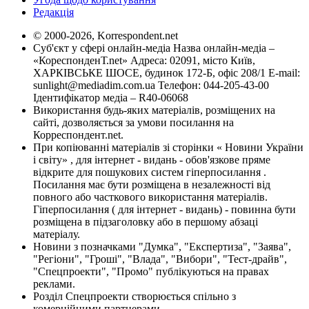
Редакція
© 2000-2026, Korrespondent.net
Суб'єкт у сфері онлайн-медіа Назва онлайн-медіа –
«КореспонденТ.net» Адреса: 02091, місто Київ,
ХАРКІВСЬКЕ ШОСЕ, будинок 172-Б, офіс 208/1 E-mail:
sunlight@mediadim.com.ua
Телефон: 044-205-43-00
Ідентифікатор медіа – R40-06068
Використання будь-яких матеріалів, розміщених на
сайті, дозволяється за умови посилання на
Корреспондент.net.
При копіюванні матеріалів зі сторінки « Новини України
і світу» , для інтернет - видань - обов'язкове пряме
відкрите для пошукових систем гіперпосилання .
Посилання має бути розміщена в незалежності від
повного або часткового використання матеріалів.
Гіперпосилання ( для інтернет - видань) - повинна бути
розміщена в підзаголовку або в першому абзаці
матеріалу.
Новини з позначками "Думка", "Експертиза", "Заява",
"Регіони", "Гроші", "Влада", "Вибори", "Тест-драйв",
"Спецпроекти", "Промо" публікуються на правах
реклами.
Розділ Спецпроекти створюється спільно з
комерційними партнерами.