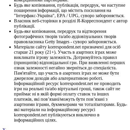
Будь яке копіювання, публікація, передрук, чи наступне
поширення інформації, що містить посилання на
"Інтерфакс-Україна", EPA / UPG, суворо забороняється.
Власник веб-сторінки в розділі Я-Корреспондент є автор
публікації.
Будь-яке копіювання, передрук та відтворення
фотографічних творів та/або аудіовізуальних творів
правовласника Getty Images - суворо забороняється.
Матеріали сайту korrespondent.net призначені для осіб
старше 21 року (21+). Участь в азартних іграх може
викликати ігрову залежність. Дотримуйтесь правил
(принципів) відповідальної гри. При виявленні перших
ознак залежності негайно зверніться до спеціаліста.
Пам'ятайте, що участь в азартних іграх не може бути
джерелом доходів або альтернативою роботі.
Інформаційний ресурс korrespondent.net не проводить
ігри на реальні та/або віртуальні гроші, також сайт не
приймає ні в якій формі оплату ставок та інших
платежів, які пов’язані/можуть бути пов’язані з
азартними іграми, букмекерами чи тоталізаторами. Будь-
які матеріали на інформаційному ресурсі
korrespondent.net публікуються виключно в
інформаційних цілях.
X