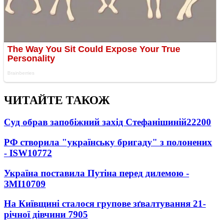
ЧИТАЙТЕ ТАКОЖ
Суд обрав запобіжний захід Стефанішиній
22200
РФ створила "українську бригаду" з полонених
- ISW
10772
Україна поставила Путіна перед дилемою -
ЗМІ
10709
На Київщині сталося групове зґвалтування 21-
річної дівчини
7905