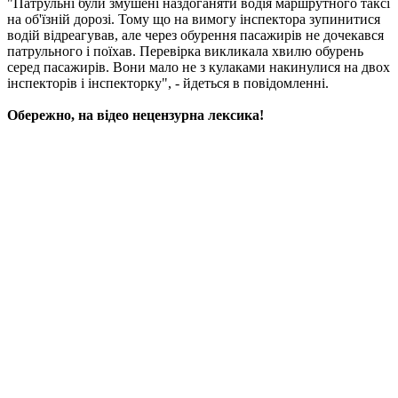
"Патрульні були змушені наздоганяти водія маршрутного таксі
на об'їзній дорозі. Тому що на вимогу інспектора зупинитися
водій відреагував, але через обурення пасажирів не дочекався
патрульного і поїхав. Перевірка викликала хвилю обурень
серед пасажирів. Вони мало не з кулаками накинулися на двох
інспекторів
і інспекторку", - йдеться в повідомленні.
Обережно, на відео нецензурна лексика!