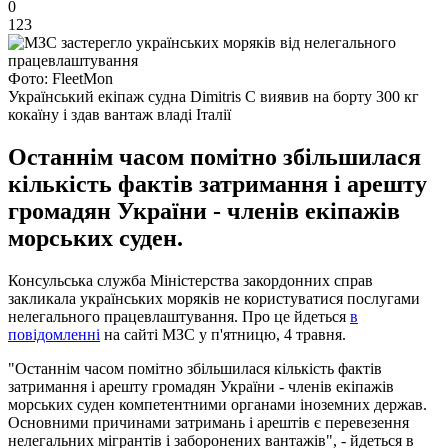
0
123
Фото: FleetMon
Український екіпаж судна Dimitris C виявив на борту 300 кг
кокаїну і здав вантаж владі Італії
Останнім часом помітно збільшилася
кількість фактів затримання і арешту
громадян України - членів екіпажів
морських суден.
Консульська служба Міністерства закордонних справ
закликала українських моряків не користуватися послугами
нелегального працевлаштування. Про це йдеться
в
повідомленні
на сайті МЗС у п'ятницю, 4 травня.
"Останнім часом помітно збільшилася кількість фактів
затримання і арешту громадян України - членів екіпажів
морських суден компетентними органами іноземних держав.
Основними причинами затримань і арештів є перевезення
нелегальних мігрантів і заборонених вантажів", - йдеться в