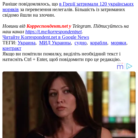
Раніше повідомлялось, що
в Греції затримали 120 українських
моряків
за перевезення нелегалів. Більшість із затриманих
свідомо йшли на злочин.
Новини від
Корреспондент.net у
Telegram. Підписуйтесь на
наш канал
https://t.me/korrespondentnet
.
Читайте Korrespondent.net в Google News
ТЕГИ:
Украина
,
МИД Украины
,
судно
,
корабли
,
моряки
,
контракт
Якщо ви помітили помилку, виділіть необхідний текст і
натисніть Ctrl + Enter, щоб повідомити про це редакцію.