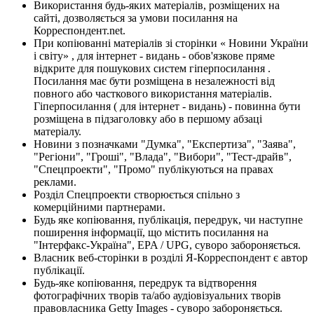
Використання будь-яких матеріалів, розміщених на
сайті, дозволяється за умови посилання на
Корреспондент.net.
При копіюванні матеріалів зі сторінки « Новини України
і світу» , для інтернет - видань - обов'язкове пряме
відкрите для пошукових систем гіперпосилання .
Посилання має бути розміщена в незалежності від
повного або часткового використання матеріалів.
Гіперпосилання ( для інтернет - видань) - повинна бути
розміщена в підзаголовку або в першому абзаці
матеріалу.
Новини з позначками "Думка", "Експертиза", "Заява",
"Регіони", "Гроші", "Влада", "Вибори", "Тест-драйв",
"Спецпроекти", "Промо" публікуються на правах
реклами.
Розділ Спецпроекти створюється спільно з
комерційними партнерами.
Будь яке копіювання, публікація, передрук, чи наступне
поширення інформації, що містить посилання на
"Інтерфакс-Україна", EPA / UPG, суворо забороняється.
Власник веб-сторінки в розділі Я-Корреспондент є автор
публікації.
Будь-яке копіювання, передрук та відтворення
фотографічних творів та/або аудіовізуальних творів
правовласника Getty Images - суворо забороняється.