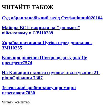
ЧИТАЙТЕ ТАКОЖ
Суд обрав запобіжний захід Стефанішиній
20164
Майора ВСП викрили на "допомозі"
військовому в СЗЧ
10289
Україна поставила Путіна перед дилемою -
ЗМІ
10255
Київ про рішення Швеції щодо судна: Це
прецедент
7574
На Київщині сталося групове зґвалтування 21-
річної дівчини
7307
Зеленський зробив заяву про мирні
переговори
7030
Читати коментарі