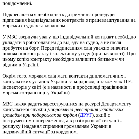
повідомленні.
Підкреслюється необхідність дотримання процедури
підписання індивідуальних контрактів з працевлаштування на
морських суднах за кордоном.
У МЗС звернули увагу, що індивідуальний контракт необхідно
укладати з роботодавцем до від'їзду на судно, а не після
прибуття на борт. Перед підписанням слід уважно вивчити
положення контракту і колективну угоду (при наявності). При
цьому копію контракту необхідно залишити близьким чи
рідним в Україні.
Окрім того, морякам слід мати контакти дипломатичних і
консульських установ України за кордоном, а також усіх ITF-
інспекторів у світі (є в наявності в профспілці працівників
морського транспорту України).
МЗС також радить зареєструватися на ресурсі Департаменту
консульської служби
Добровільна реєстрація українських
громадян при подорожах за кордон
(
ДРУГ
), який є
інструментом попередження, а в разі кризової ситуації -
розшуку і надання сприяння громадянам України в
надзвичайній ситуації за кордоном.