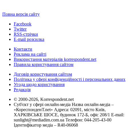
Повна версія сайту
Facebook
Twitter
RSS-стрічки
E-mail розсилка
Контакти
Реклама на сайті
Використання матеріалів korrespondent.net
Правила користування сайтом
Договір користування сайтом
Політика у сфері конфіденційності і персональних даних
Угода щодо користування
Редакція
© 2000-2026, Korrespondent.net
Суб'єкт у сфері онлайн-медіа Назва онлайн-медіа –
«КореспонденТ.net» Адреса: 02091, місто Київ,
ХАРКІВСЬКЕ ШОСЕ, будинок 172-Б, офіс 208/1 E-mail:
sunlight@mediadim.com.ua
Телефон: 044-205-43-00
Ідентифікатор медіа – R40-06068