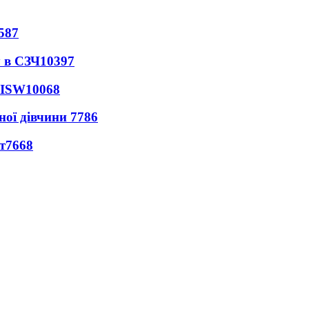
587
 в СЗЧ
10397
 ISW
10068
ної дівчини
7786
т
7668