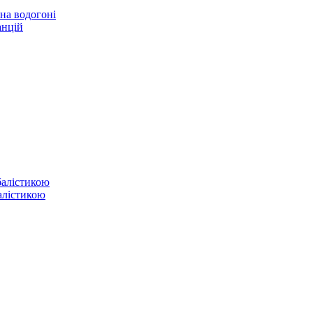
 на водогоні
анцій
балістикою