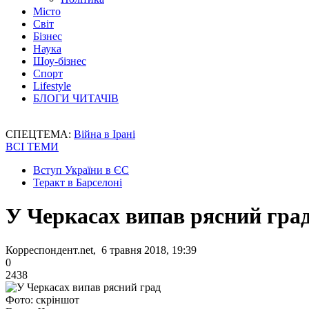
Місто
Світ
Бізнес
Наука
Шоу-бізнес
Спорт
Lifestyle
БЛОГИ ЧИТАЧІВ
СПЕЦТЕМА:
Війна в Ірані
ВСІ ТЕМИ
Вступ України в ЄС
Теракт в Барселоні
У Черкасах випав рясний гра
Корреспондент.net, 6 травня 2018, 19:39
0
2438
Фото: скріншот