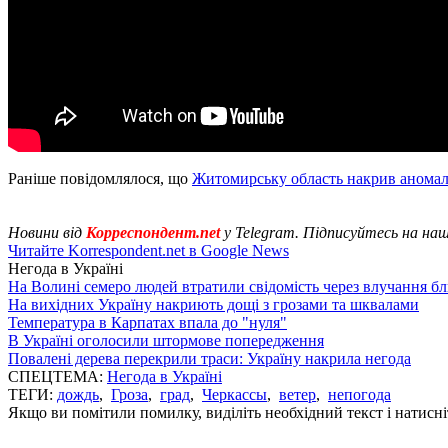
Раніше повідомлялося, що
Житомирську область накрив аномал
Новини від
Корреспондент.net
у Telegram. Підписуйтесь на на
Читайте Korrespondent.net в Google News
Негода в Україні
На Волині семеро людей втратили свідомість через влучання б
На вихідних Україну накриють дощі з грозами та шквалами
Температура в Карпатах впала до "нуля"
В Україні оголосили штормове попередження
Повалені дерева перекрили траси: Україну накрила негода
СПЕЦТЕМА:
Негода в Україні
ТЕГИ:
дождь
,
Гроза
,
град
,
Черкассы
,
ветер
,
непогода
Якщо ви помітили помилку, виділіть необхідний текст і натисніт