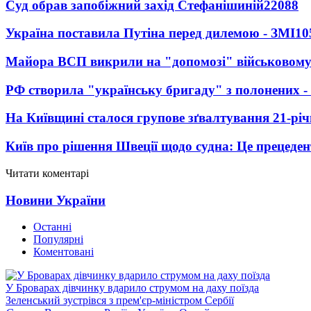
Суд обрав запобіжний захід Стефанішиній
22088
Україна поставила Путіна перед дилемою - ЗМІ
10
Майора ВСП викрили на "допомозі" військовому
РФ створила "українську бригаду" з полонених -
На Київщині сталося групове зґвалтування 21-річ
Київ про рішення Швеції щодо судна: Це прецеден
Читати коментарі
Новини України
Останні
Популярні
Коментовані
У Броварах дівчинку вдарило струмом на даху поїзда
Зеленський зустрівся з прем'єр-міністром Сербії