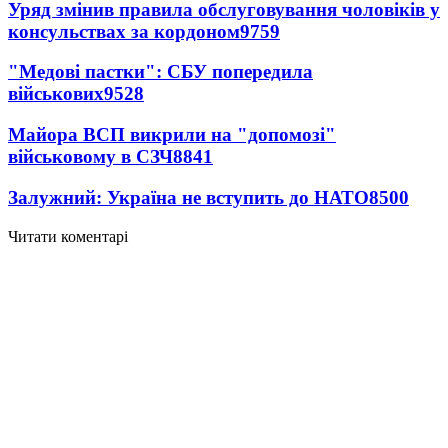
Уряд змінив правила обслуговування чоловіків у
консульствах за кордоном
9759
"Медові пастки": СБУ попередила
військових
9528
Майора ВСП викрили на "допомозі"
військовому в СЗЧ
8841
Залужний: Україна не вступить до НАТО
8500
Читати коментарі