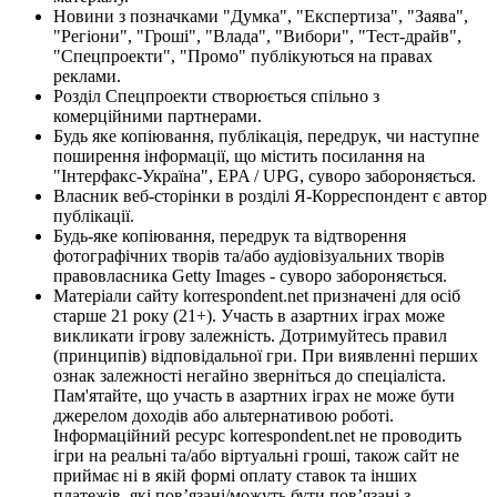
Новини з позначками "Думка", "Експертиза", "Заява",
"Регіони", "Гроші", "Влада", "Вибори", "Тест-драйв",
"Спецпроекти", "Промо" публікуються на правах
реклами.
Розділ Спецпроекти створюється спільно з
комерційними партнерами.
Будь яке копіювання, публікація, передрук, чи наступне
поширення інформації, що містить посилання на
"Інтерфакс-Україна", EPA / UPG, суворо забороняється.
Власник веб-сторінки в розділі Я-Корреспондент є автор
публікації.
Будь-яке копіювання, передрук та відтворення
фотографічних творів та/або аудіовізуальних творів
правовласника Getty Images - суворо забороняється.
Матеріали сайту korrespondent.net призначені для осіб
старше 21 року (21+). Участь в азартних іграх може
викликати ігрову залежність. Дотримуйтесь правил
(принципів) відповідальної гри. При виявленні перших
ознак залежності негайно зверніться до спеціаліста.
Пам'ятайте, що участь в азартних іграх не може бути
джерелом доходів або альтернативою роботі.
Інформаційний ресурс korrespondent.net не проводить
ігри на реальні та/або віртуальні гроші, також сайт не
приймає ні в якій формі оплату ставок та інших
платежів, які пов’язані/можуть бути пов’язані з