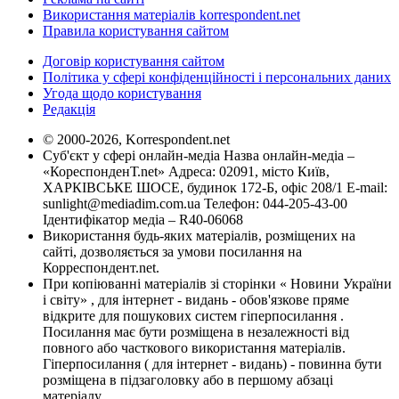
Використання матеріалів korrespondent.net
Правила користування сайтом
Договір користування сайтом
Політика у сфері конфіденційності і персональних даних
Угода щодо користування
Редакція
© 2000-2026, Korrespondent.net
Суб'єкт у сфері онлайн-медіа Назва онлайн-медіа –
«КореспонденТ.net» Адреса: 02091, місто Київ,
ХАРКІВСЬКЕ ШОСЕ, будинок 172-Б, офіс 208/1 E-mail:
sunlight@mediadim.com.ua
Телефон: 044-205-43-00
Ідентифікатор медіа – R40-06068
Використання будь-яких матеріалів, розміщених на
сайті, дозволяється за умови посилання на
Корреспондент.net.
При копіюванні матеріалів зі сторінки « Новини України
і світу» , для інтернет - видань - обов'язкове пряме
відкрите для пошукових систем гіперпосилання .
Посилання має бути розміщена в незалежності від
повного або часткового використання матеріалів.
Гіперпосилання ( для інтернет - видань) - повинна бути
розміщена в підзаголовку або в першому абзаці
матеріалу.