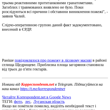
трьома реактивними протитанковими гранатометами.
Загиблих і травмованих виявлено не було. Поки
розслідуються всі причини і обставини виникнення пожежі", -
заявив Чалий.
Слідчо-оперативною групою даний факт задокументовано,
внесений в ЄРДР.
Раніше
повідомлялося про пожежу в лісовому масиві
в районі
селища Щедрищеве. Приблизна площа загоряння становила
від трьох до п'яти гектарів.
Новини від
Корреспондент.net
в Telegram. Підписуйтеся на
наш канал
https://t.me/korrespondentnet
Читайте Korrespondent.net в Google News
ТЕГИ:
фото
,
лес
,
Луганская область
Якщо ви помітили помилку, виділіть необхідний текст і