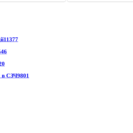
ії
11377
546
20
 в СЗЧ
9801