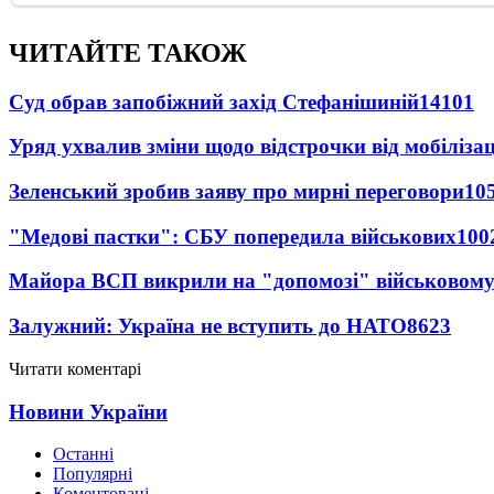
ЧИТАЙТЕ ТАКОЖ
Суд обрав запобіжний захід Стефанішиній
14101
Уряд ухвалив зміни щодо відстрочки від мобілізац
Зеленський зробив заяву про мирні переговори
10
"Медові пастки": СБУ попередила військових
100
Майора ВСП викрили на "допомозі" військовому
Залужний: Україна не вступить до НАТО
8623
Читати коментарі
Новини України
Останні
Популярні
Коментовані