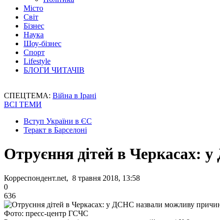
Місто
Світ
Бізнес
Наука
Шоу-бізнес
Спорт
Lifestyle
БЛОГИ ЧИТАЧІВ
СПЕЦТЕМА:
Війна в Ірані
ВСІ ТЕМИ
Вступ України в ЄС
Теракт в Барселоні
Отруєння дітей в Черкасах: 
Корреспондент.net, 8 травня 2018, 13:58
0
636
Фото: пресс-центр ГСЧС