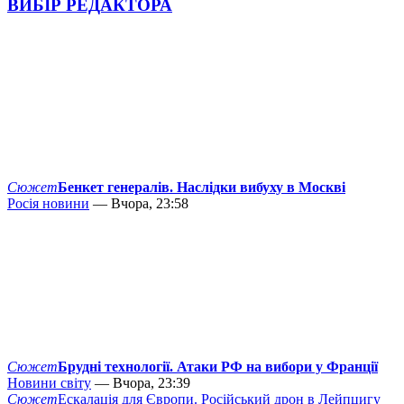
ВИБІР РЕДАКТОРА
Сюжет
Бенкет генералів. Наслідки вибуху в Москві
Росія новини
— Вчора, 23:58
Сюжет
Брудні технології. Атаки РФ на вибори у Франції
Новини світу
— Вчора, 23:39
Сюжет
Ескалація для Європи. Російський дрон в Лейпцигу