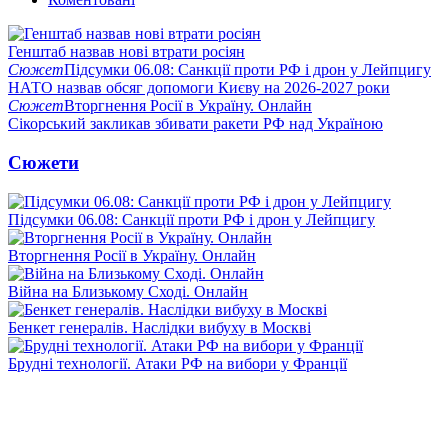
Генштаб назвав нові втрати росіян
Сюжет
Підсумки 06.08: Санкції проти РФ і дрон у Лейпцигу
НАТО назвав обсяг допомоги Києву на 2026-2027 роки
Сюжет
Вторгнення Росії в Україну. Онлайн
Сікорський закликав збивати ракети РФ над Україною
Сюжети
Підсумки 06.08: Санкції проти РФ і дрон у Лейпцигу
Вторгнення Росії в Україну. Онлайн
Війна на Близькому Сході. Онлайн
Бенкет генералів. Наслідки вибуху в Москві
Брудні технології. Атаки РФ на вибори у Франції