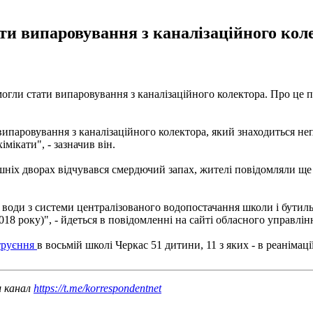
и випаровування з каналізаційного коле
могли стати випаровування з каналізаційного колектора. Про ц
випаровування з каналізаційного колектора, який знаходиться не
мікати", - зазначив він.
ніх дворах відчувався смердючий запах, жителі повідомляли ще дн
оди з системи централізованого водопостачання школи і бутиль
2018 року)", - йдеться в повідомленні на сайті обласного управл
отруєння
в восьмій школі Черкас 51 дитини, 11 з яких - в реанімації
ш канал
https://t.me/korrespondentnet