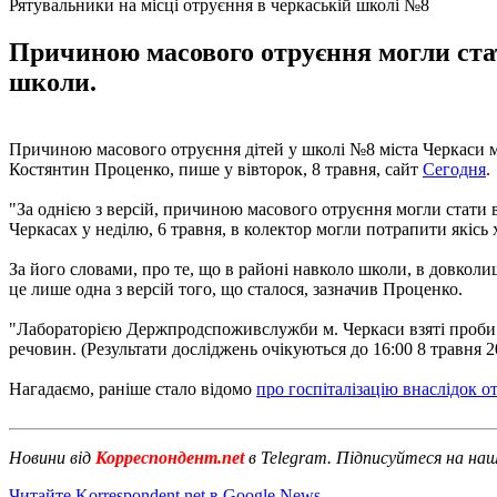
Рятувальники на місці отруєння в черкаській школі №8
Причиною масового отруєння могли стат
школи.
Причиною масового отруєння дітей у школі №8 міста Черкаси 
Костянтин Проценко, пише у вівторок, 8 травня, сайт
Сегодня
.
"За однією з версій, причиною масового отруєння могли стати 
Черкасах у неділю, 6 травня, в колектор могли потрапити якісь хі
За його словами, про те, що в районі навколо школи, в довколиш
це лише одна з версій того, що сталося, зазначив Проценко.
"Лабораторією Держпродспоживслужби м. Черкаси взяті проби в
речовин. (Результати досліджень очікуються до 16:00 8 травня 
Нагадаємо, раніше стало відомо
про госпіталізацію внаслідок 
Новини від
Корреспондент.net
в Telegram. Підписуйтеся на на
Читайте Korrespondent.net в Google News