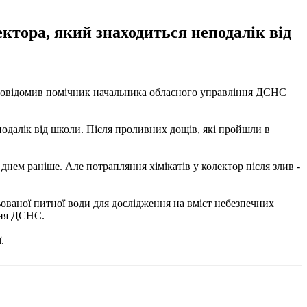
ктора, який знаходиться неподалік від
е повідомив помічник начальника обласного управління ДСНС
подалік від школи. Після проливних дощів, які пройшли в
ем ​​раніше. Але потрапляння хімікатів у колектор після злив -
ованої питної води для дослідження на вміст небезпечних
іння ДСНС.
.