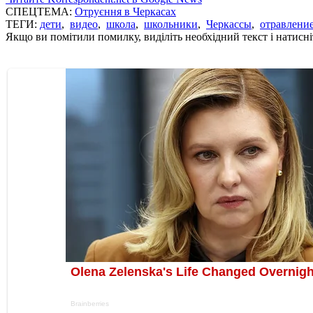
СПЕЦТЕМА:
Отруєння в Черкасах
ТЕГИ:
дети
,
видео
,
школа
,
школьники
,
Черкассы
,
отравлени
Якщо ви помітили помилку, виділіть необхідний текст і натисніт