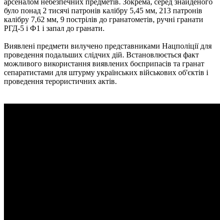
арсеналом небезпечних предметів. Зокрема, серед знайденого
було понад 2 тисячі патронів калібру 5,45 мм, 213 патронів
калібру 7,62 мм, 9 пострілів до гранатометів, ручні гранати
РГД-5 і Ф1 і запал до гранати.
Виявлені предмети вилучено представниками Нацполіції для
проведення подальших слідчих дій. Встановлюється факт
можливого використання виявлених боєприпасів та гранат
сепаратистами для штурму українських військових об'єктів і
проведення терористичних актів.