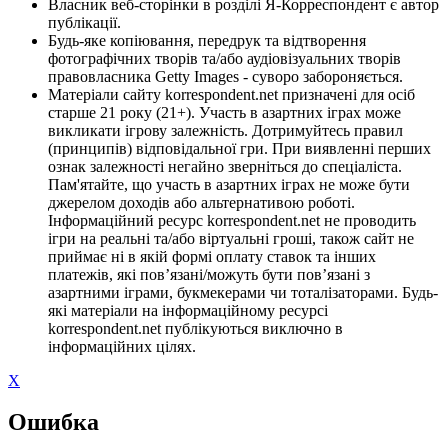
Власник веб-сторінки в розділі Я-Корреспондент є автор
публікації.
Будь-яке копіювання, передрук та відтворення
фотографічних творів та/або аудіовізуальних творів
правовласника Getty Images - суворо забороняється.
Матеріали сайту korrespondent.net призначені для осіб
старше 21 року (21+). Участь в азартних іграх може
викликати ігрову залежність. Дотримуйтесь правил
(принципів) відповідальної гри. При виявленні перших
ознак залежності негайно зверніться до спеціаліста.
Пам'ятайте, що участь в азартних іграх не може бути
джерелом доходів або альтернативою роботі.
Інформаційний ресурс korrespondent.net не проводить
ігри на реальні та/або віртуальні гроші, також сайт не
приймає ні в якій формі оплату ставок та інших
платежів, які пов’язані/можуть бути пов’язані з
азартними іграми, букмекерами чи тоталізаторами. Будь-
які матеріали на інформаційному ресурсі
korrespondent.net публікуються виключно в
інформаційних цілях.
X
Ошибка