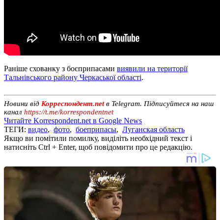
Раніше схованку з боєприпасами
виявили на території
Тальнівського району Черкаської області
.
Новини від
Корреспондент.net
в Telegram. Підписуйтеся на наш
канал
https://t.me/korrespondentnet
Читайте Korrespondent.net в Google News
ТЕГИ:
видео
,
фото
,
боеприпасы
,
Луганская область
Якщо ви помітили помилку, виділіть необхідний текст і
натисніть Ctrl + Enter, щоб повідомити про це редакцію.