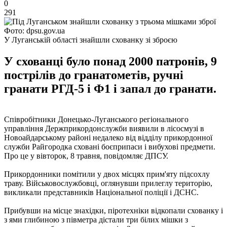
0
291
Фото: dpsu.gov.ua
У Луганській області знайшли схованку зі зброєю
У схованці було понад 2000 патронів, 9
пострілів до гранатометів, ручні
гранати РГД-5 і Ф1 і запал до гранати.
Співробітники Донецько-Луганського регіонального
управління Держприкордонслужби виявили в лісосмузі в
Новоайдарському районі недалеко від відділу прикордонної
служби Райгородка сховані боєприпаси і вибухові предмети.
Про це у вівторок, 8 травня, повідомляє ДПСУ.
Прикордонники помітили у двох місцях прим'яту підсохлу
траву. Військовослужбовці, оглянувши прилеглу територію,
викликали представників Національної поліції і ДСНС.
Прибувши на місце знахідки, піротехніки відкопали схованку і
з ями глибиною з півметра дістали три білих мішки з