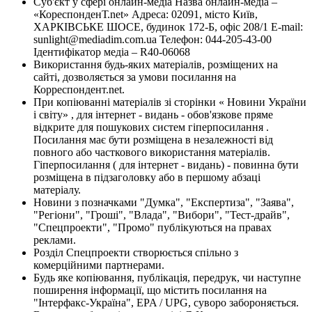
Суб'єкт у сфері онлайн-медіа Назва онлайн-медіа –
«КореспонденТ.net» Адреса: 02091, місто Київ,
ХАРКІВСЬКЕ ШОСЕ, будинок 172-Б, офіс 208/1 E-mail:
sunlight@mediadim.com.ua
Телефон: 044-205-43-00
Ідентифікатор медіа – R40-06068
Використання будь-яких матеріалів, розміщених на
сайті, дозволяється за умови посилання на
Корреспондент.net.
При копіюванні матеріалів зі сторінки « Новини України
і світу» , для інтернет - видань - обов'язкове пряме
відкрите для пошукових систем гіперпосилання .
Посилання має бути розміщена в незалежності від
повного або часткового використання матеріалів.
Гіперпосилання ( для інтернет - видань) - повинна бути
розміщена в підзаголовку або в першому абзаці
матеріалу.
Новини з позначками "Думка", "Експертиза", "Заява",
"Регіони", "Гроші", "Влада", "Вибори", "Тест-драйв",
"Спецпроекти", "Промо" публікуються на правах
реклами.
Розділ Спецпроекти створюється спільно з
комерційними партнерами.
Будь яке копіювання, публікація, передрук, чи наступне
поширення інформації, що містить посилання на
"Інтерфакс-Україна", EPA / UPG, суворо забороняється.