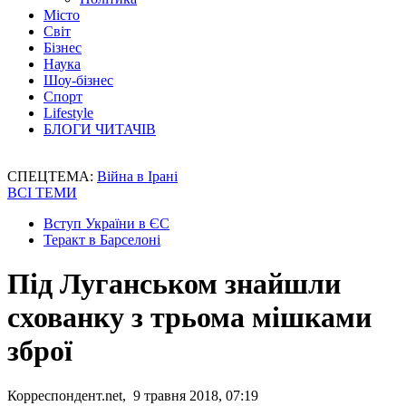
Місто
Світ
Бізнес
Наука
Шоу-бізнес
Спорт
Lifestyle
БЛОГИ ЧИТАЧІВ
СПЕЦТЕМА:
Війна в Ірані
ВСІ ТЕМИ
Вступ України в ЄС
Теракт в Барселоні
Під Луганськом знайшли
схованку з трьома мішками
зброї
Корреспондент.net, 9 травня 2018, 07:19