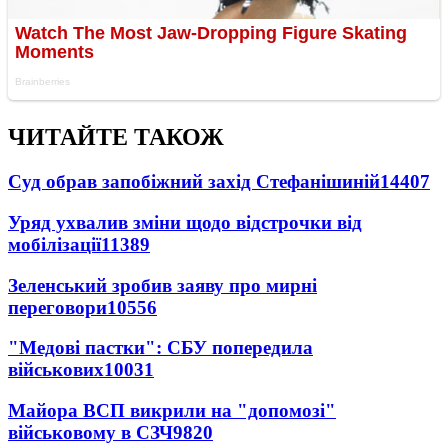
ЧИТАЙТЕ ТАКОЖ
Суд обрав запобіжний захід Стефанішиній
14407
Уряд ухвалив зміни щодо відстрочки від
мобілізації
11389
Зеленський зробив заяву про мирні
переговори
10556
"Медові пастки": СБУ попередила
військових
10031
Майора ВСП викрили на "допомозі"
військовому в СЗЧ
9820