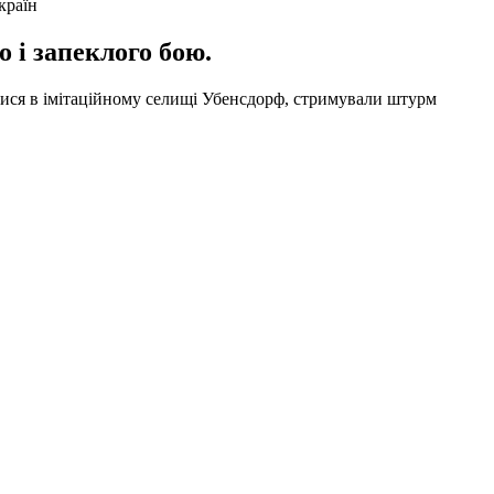
країн
 і запеклого бою.
лися в імітаційному селищі Убенсдорф, стримували штурм