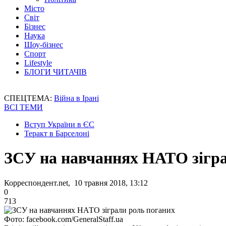
Місто
Світ
Бізнес
Наука
Шоу-бізнес
Спорт
Lifestyle
БЛОГИ ЧИТАЧІВ
СПЕЦТЕМА:
Війна в Ірані
ВСІ ТЕМИ
Вступ України в ЄС
Теракт в Барселоні
ЗСУ на навчаннях НАТО зігр
Корреспондент.net, 10 травня 2018, 13:12
0
713
Фото: facebook.com/GeneralStaff.ua