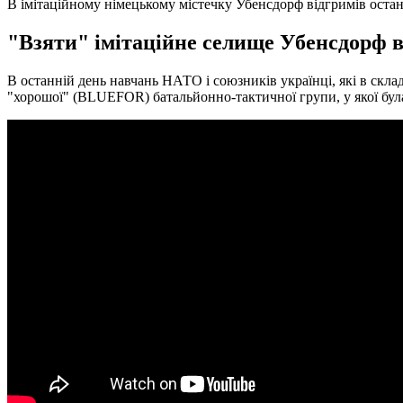
В імітаційному німецькому містечку Убенсдорф відгримів остан
"Взяти" імітаційне селище Убенсдорф вд
В останній день навчань НАТО і союзників українці, які в ск
"хорошої" (BLUEFOR) батальйонно-тактичної групи, у якої була 