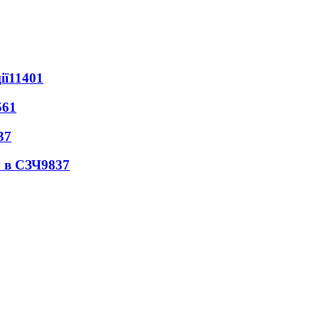
ії
11401
561
37
 в СЗЧ
9837