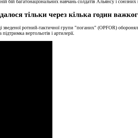
ній бій багатонаціональних навчань солдатів Альянсу і союзних 
алося тільки через кілька годин важкого
ладі зведеної ротний-тактичної групи "поганих" (OPFOR) обороня
підтримка вертольотів і артилерії.