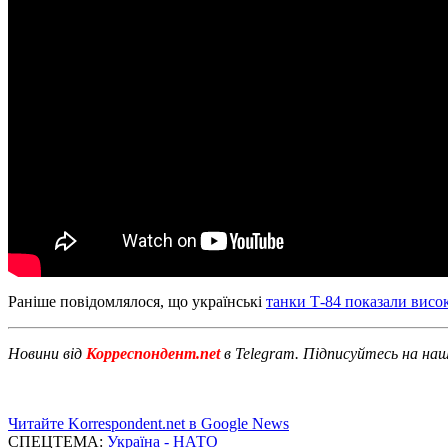
Раніше повідомлялося, що українські
танки Т-84 показали висо
Новини від
Корреспондент.net
в Telegram. Підписуйтесь на на
Читайте Korrespondent.net в Google News
СПЕЦТЕМА:
Україна - НАТО