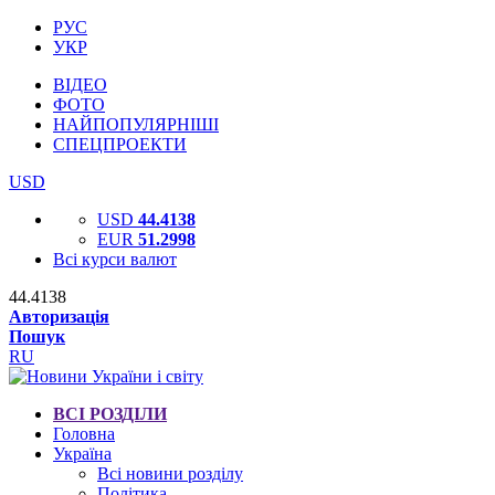
РУС
УКР
ВІДЕО
ФОТО
НАЙПОПУЛЯРНІШІ
СПЕЦПРОЕКТИ
USD
USD
44.4138
EUR
51.2998
Всі курси валют
44.4138
Авторизація
Пошук
RU
ВСІ РОЗДІЛИ
Головна
Україна
Всі новини розділу
Політика