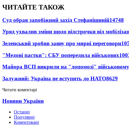
ЧИТАЙТЕ ТАКОЖ
Суд обрав запобіжний захід Стефанішиній
14748
Уряд ухвалив зміни щодо відстрочки від мобілізац
Зеленський зробив заяву про мирні переговори
10
"Медові пастки": СБУ попередила військових
100
Майора ВСП викрили на "допомозі" військовому
Залужний: Україна не вступить до НАТО
8629
Читати коментарі
Новини України
Останні
Популярні
Коментовані