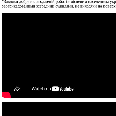
"Завдяки добре налагодженій роботі з місцевим населенням укр
забарикадованими зсередини будівлями, не виходячи на поверх