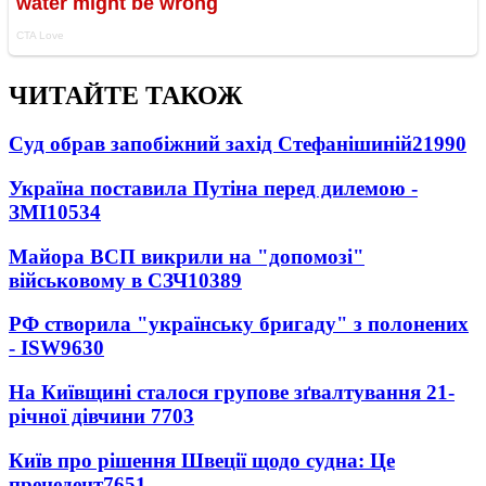
ЧИТАЙТЕ ТАКОЖ
Суд обрав запобіжний захід Стефанішиній
21990
Україна поставила Путіна перед дилемою -
ЗМІ
10534
Майора ВСП викрили на "допомозі"
військовому в СЗЧ
10389
РФ створила "українську бригаду" з полонених
- ISW
9630
На Київщині сталося групове зґвалтування 21-
річної дівчини
7703
Київ про рішення Швеції щодо судна: Це
прецедент
7651