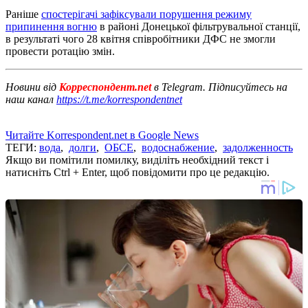
Раніше
спостерігачі зафіксували порушення режиму
припинення вогню
в районі Донецької фільтрувальної станції,
в результаті чого 28 квітня співробітники ДФС не змогли
провести ротацію змін.
Новини від
Корреспондент.net
в Telegram. Підписуйтесь на
наш канал
https://t.me/korrespondentnet
Читайте Korrespondent.net в Google News
ТЕГИ:
вода
,
долги
,
ОБСЕ
,
водоснабжение
,
задолженность
Якщо ви помітили помилку, виділіть необхідний текст і
натисніть Ctrl + Enter, щоб повідомити про це редакцію.