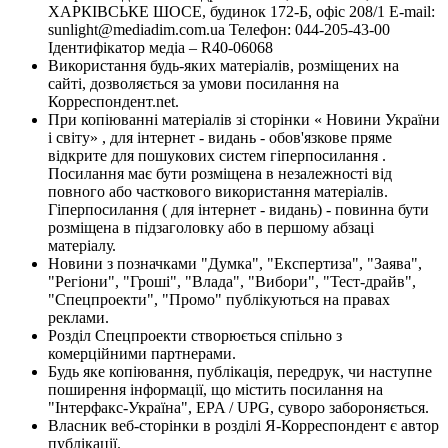
ХАРКІВСЬКЕ ШОСЕ, будинок 172-Б, офіс 208/1 E-mail:
sunlight@mediadim.com.ua
Телефон: 044-205-43-00
Ідентифікатор медіа – R40-06068
Використання будь-яких матеріалів, розміщених на
сайті, дозволяється за умови посилання на
Корреспондент.net.
При копіюванні матеріалів зі сторінки « Новини України
і світу» , для інтернет - видань - обов'язкове пряме
відкрите для пошукових систем гіперпосилання .
Посилання має бути розміщена в незалежності від
повного або часткового використання матеріалів.
Гіперпосилання ( для інтернет - видань) - повинна бути
розміщена в підзаголовку або в першому абзаці
матеріалу.
Новини з позначками "Думка", "Експертиза", "Заява",
"Регіони", "Гроші", "Влада", "Вибори", "Тест-драйв",
"Спецпроекти", "Промо" публікуються на правах
реклами.
Розділ Спецпроекти створюється спільно з
комерційними партнерами.
Будь яке копіювання, публікація, передрук, чи наступне
поширення інформації, що містить посилання на
"Інтерфакс-Україна", EPA / UPG, суворо забороняється.
Власник веб-сторінки в розділі Я-Корреспондент є автор
публікації.