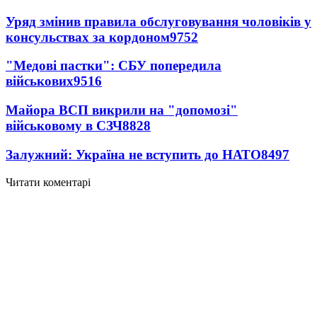
Уряд змінив правила обслуговування чоловіків у
консульствах за кордоном
9752
"Медові пастки": СБУ попередила
військових
9516
Майора ВСП викрили на "допомозі"
військовому в СЗЧ
8828
Залужний: Україна не вступить до НАТО
8497
Читати коментарі