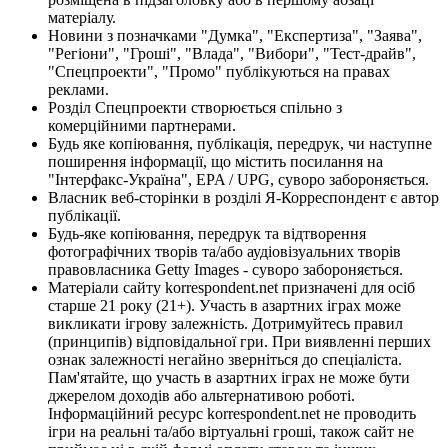
матеріалу.
Новини з позначками "Думка", "Експертиза", "Заява",
"Регіони", "Гроші", "Влада", "Вибори", "Тест-драйв",
"Спецпроекти", "Промо" публікуються на правах
реклами.
Розділ Спецпроекти створюється спільно з
комерційними партнерами.
Будь яке копіювання, публікація, передрук, чи наступне
поширення інформації, що містить посилання на
"Інтерфакс-Україна", EPA / UPG, суворо забороняється.
Власник веб-сторінки в розділі Я-Корреспондент є автор
публікації.
Будь-яке копіювання, передрук та відтворення
фотографічних творів та/або аудіовізуальних творів
правовласника Getty Images - суворо забороняється.
Матеріали сайту korrespondent.net призначені для осіб
старше 21 року (21+). Участь в азартних іграх може
викликати ігрову залежність. Дотримуйтесь правил
(принципів) відповідальної гри. При виявленні перших
ознак залежності негайно зверніться до спеціаліста.
Пам'ятайте, що участь в азартних іграх не може бути
джерелом доходів або альтернативою роботі.
Інформаційний ресурс korrespondent.net не проводить
ігри на реальні та/або віртуальні гроші, також сайт не