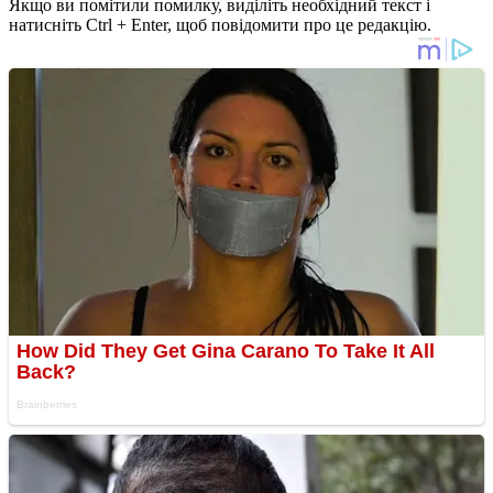
Якщо ви помітили помилку, виділіть необхідний текст і
натисніть Ctrl + Enter, щоб повідомити про це редакцію.