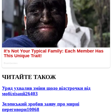
ЧИТАЙТЕ ТАКОЖ
Уряд ухвалив зміни щодо відстрочки від
мобілізації
26403
Зеленський зробив заяву про мирні
переговори
10068