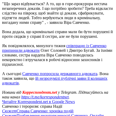
"Що зараз відбувається? А то, що в горе-прокурора нестача
незаперечних доказів. І що потрібно зробити? Треба відкласти
слідство на півроку, щоб знайти ці докази, сфабрикувати,
підтягти людей. Тобто вербуються люди в кримінальну,
вигадану ними справу" , - заявила Віра Савченко.
Вона додала, що кримінальні справи мали би бути порушені й
проти свідків у справі її сестри, але не були порушені.
Як повідомлялося, минулого тижня
співпрацю із Савченко
припинили адвокати
Олег Соловей і Дмитро Бугай. За їхніми
словами, сестра нардепа Віра Савченко поводилась
некоректно і втручалася в робочі відносини захисників і
підзахисної.
А сьогодні
Савченко попросила державного адвоката
. Вона
також заявила, що
їй незрозумілі публічні заяви її колишніх
адвокатів
.
Новини від
Корреспондент.net
у Telegram. Підписуйтесь на
наш канал
https://t.me/korrespondentnet
.
Читайте Korrespondent.net в Google News
Савченко і тероризм: справа Надії
Сюжет
Справа Савченко: хроніка подій
Сюжет
Позбавлення недоторканності Савченко. Онлайн