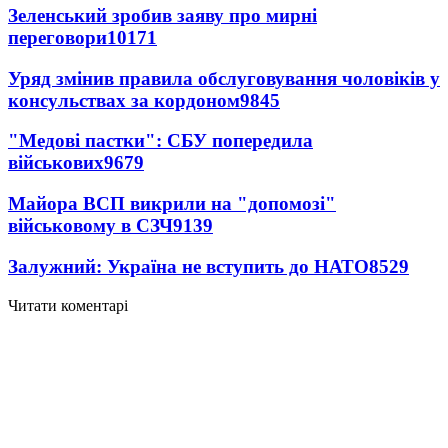
Зеленський зробив заяву про мирні
переговори
10171
Уряд змінив правила обслуговування чоловіків у
консульствах за кордоном
9845
"Медові пастки": СБУ попередила
військових
9679
Майора ВСП викрили на "допомозі"
військовому в СЗЧ
9139
Залужний: Україна не вступить до НАТО
8529
Читати коментарі