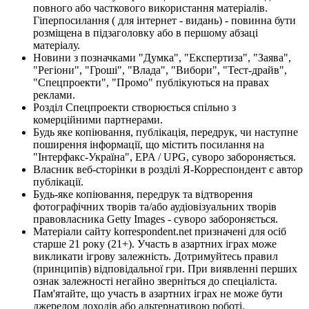
повного або часткового використання матеріалів.
Гіперпосилання ( для інтернет - видань) - повинна бути
розміщена в підзаголовку або в першому абзаці
матеріалу.
Новини з позначками "Думка", "Експертиза", "Заява",
"Регіони", "Гроші", "Влада", "Вибори", "Тест-драйв",
"Спецпроекти", "Промо" публікуються на правах
реклами.
Розділ Спецпроекти створюється спільно з
комерційними партнерами.
Будь яке копіювання, публікація, передрук, чи наступне
поширення інформації, що містить посилання на
"Інтерфакс-Україна", EPA / UPG, суворо забороняється.
Власник веб-сторінки в розділі Я-Корреспондент є автор
публікації.
Будь-яке копіювання, передрук та відтворення
фотографічних творів та/або аудіовізуальних творів
правовласника Getty Images - суворо забороняється.
Матеріали сайту korrespondent.net призначені для осіб
старше 21 року (21+). Участь в азартних іграх може
викликати ігрову залежність. Дотримуйтесь правил
(принципів) відповідальної гри. При виявленні перших
ознак залежності негайно зверніться до спеціаліста.
Пам'ятайте, що участь в азартних іграх не може бути
джерелом доходів або альтернативою роботі.