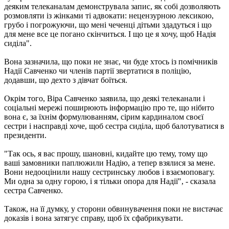
деяким телеканалам демонструвала запис, як собі дозволяють
розмовляти із жінками ті адвокати: нецензурною лексикою,
грубо і погрожуючи, що мені чеченці дітьми здадуться і що
для мене все це погано скінчиться. І що це я хочу, щоб Надія
сиділа".
Вона зазначила, що поки не знає, чи буде хтось із помічників
Надії Савченко чи членів партії звертатися в поліцію,
додавши, що дехто з дівчат боїться.
Окрім того, Віра Савченко заявила, що деякі телеканали і
соціальні мережі поширюють інформацію про те, що нібито
вона є, за їхнім формулюванням, сірим кардиналом своєї
сестри і насправді хоче, щоб сестра сиділа, щоб балотуватися в
президенти.
"Так ось, я вас прошу, шановні, кидайте цю тему, тому що
ваші замовники паплюжили Надію, а тепер взялися за мене.
Вони недооцінили нашу сестринську любов і взаємоповагу.
Ми одна за одну горою, і я тільки опора для Надії", - сказала
сестра Савченко.
Також, на її думку, у сторони обвинувачення поки не вистачає
доказів і вона затягує справу, щоб їх сфабрикувати.