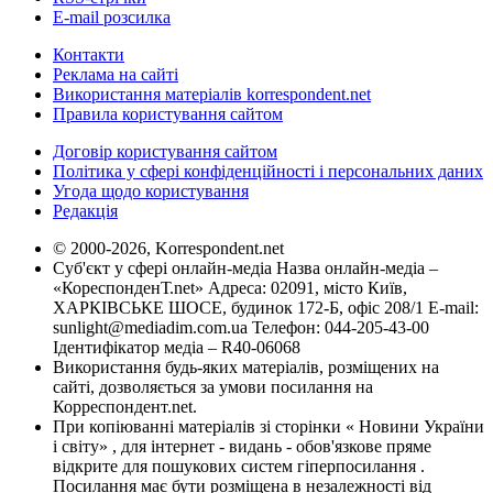
E-mail розсилка
Контакти
Реклама на сайті
Використання матеріалів korrespondent.net
Правила користування сайтом
Договір користування сайтом
Політика у сфері конфіденційності і персональних даних
Угода щодо користування
Редакція
© 2000-2026, Korrespondent.net
Суб'єкт у сфері онлайн-медіа Назва онлайн-медіа –
«КореспонденТ.net» Адреса: 02091, місто Київ,
ХАРКІВСЬКЕ ШОСЕ, будинок 172-Б, офіс 208/1 E-mail:
sunlight@mediadim.com.ua
Телефон: 044-205-43-00
Ідентифікатор медіа – R40-06068
Використання будь-яких матеріалів, розміщених на
сайті, дозволяється за умови посилання на
Корреспондент.net.
При копіюванні матеріалів зі сторінки « Новини України
і світу» , для інтернет - видань - обов'язкове пряме
відкрите для пошукових систем гіперпосилання .
Посилання має бути розміщена в незалежності від