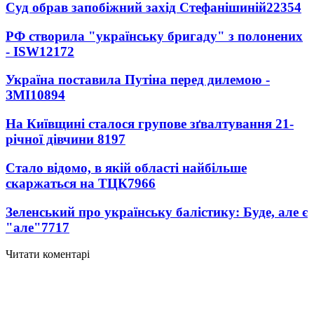
Суд обрав запобіжний захід Стефанішиній
22354
РФ створила "українську бригаду" з полонених
- ISW
12172
Україна поставила Путіна перед дилемою -
ЗМІ
10894
На Київщині сталося групове зґвалтування 21-
річної дівчини
8197
Стало відомо, в якій області найбільше
скаржаться на ТЦК
7966
Зеленський про українську балістику: Буде, але є
"але"
7717
Читати коментарі