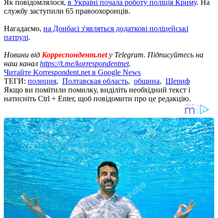
Як повідомлялося,
в Україні почала роботу поліція Криму
. На
службу заступили 65 правоохоронців.
Нагадаємо,
на Донбасі з'являться додаткові поліцейські
патрулі
.
Новини від
Корреспондент.net
у Telegram. Підписуйтесь на
наш канал
https://t.me/korrespondentnet
.
Читайте Korrespondent.net в Google News
ТЕГИ:
полиция
,
Полтавская область
,
община
,
Шериф
Якщо ви помітили помилку, виділіть необхідний текст і
натисніть Ctrl + Enter, щоб повідомити про це редакцію.