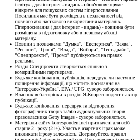
і світу» , для інтернет - видань - обов'язкове пряме
відкрите для пошукових систем гіперпосилання .
Посилання має бути розміщена в незалежності від
повного або часткового використання матеріалів.
Гіперпосилання ( для інтернет - видань) - повинна бути
розміщена в підзаголовку або в першому абзаці
матеріалу.
Новини з позначками "Думка", "Експертиза", "Заява",
"Регіони", "Гроші", "Влада", "Вибори", "Тест-драйв",
"Спецпроекти", "Промо" публікуються на правах
реклами.
Розділ Спецпроекти створюється спільно з
комерційними партнерами.
Будь яке копіювання, публікація, передрук, чи наступне
поширення інформації, що містить посилання на
"Інтерфакс-Україна", EPA / UPG, суворо забороняється.
Власник веб-сторінки в розділі Я-Корреспондент є автор
публікації.
Будь-яке копіювання, передрук та відтворення
фотографічних творів та/або аудіовізуальних творів
правовласника Getty Images - суворо забороняється.
Матеріали сайту korrespondent.net призначені для осіб
старше 21 року (21+). Участь в азартних іграх може
викликати ігрову залежність. Дотримуйтесь правил
(принципів) відповідальної гри. При виявленні перших