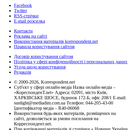
Facebook
Twitter
RSS-стрічки
E-mail розсилка
Контакти
Реклама на сайті
Використання матеріалів korrespondent.net
Правила користування сайтом
Договір користування сайтом
Політика у сфері конфіденційності і персональних даних
Угода щодо користування
Редакція
© 2000-2026, Korrespondent.net
Суб'єкт у сфері онлайн-медіа Назва онлайн-медіа –
«КореспонденТ.net» Адреса: 02091, місто Київ,
ХАРКІВСЬКЕ ШОСЕ, будинок 172-Б, офіс 208/1 E-mail:
sunlight@mediadim.com.ua
Телефон: 044-205-43-00
Ідентифікатор медіа – R40-06068
Використання будь-яких матеріалів, розміщених на
сайті, дозволяється за умови посилання на
Корреспондент.net.
При копіюванні матеріалів зі сторінки « Новини України