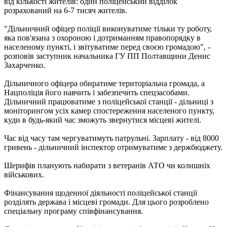
від кількості жителів: один поліцейський відділок
розрахований на 6-7 тисяч жителів.
"Дільничний офіцер поліції виконуватиме тільки ту роботу,
яка пов'язана з охороною і дотриманням правопорядку в
населеному пункті, і звітуватиме перед своєю громадою", -
розповів заступник начальника ГУ ПП Полтавщини Денис
Захарченко.
Дільничного офіцера обиратиме територіальна громада, а
Нацполіція його навчить і забезпечить спецзасобами.
Дільничний працюватиме з поліцейської станції - дільниці з
моніторингом усіх камер спостереження населеного пункту,
куди в будь-який час зможуть звернутися місцеві жителі.
Час від часу там чергуватимуть патрульні. Зарплату - від 8000
гривень - дільничний інспектор отримуватиме з держбюджету.
Шерифів планують набирати з ветеранів АТО чи колишніх
військових.
Фінансування щоденної діяльності поліцейської станції
розділять держава і місцеві громади. Для цього розроблено
спеціальну програму співфінансування.