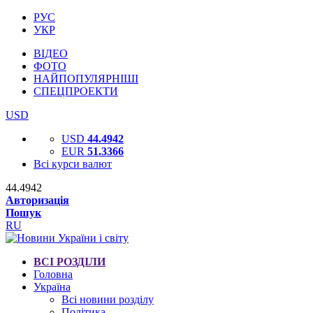
РУС
УКР
ВІДЕО
ФОТО
НАЙПОПУЛЯРНІШІ
СПЕЦПРОЕКТИ
USD
USD
44.4942
EUR
51.3366
Всі курси валют
44.4942
Авторизація
Пошук
RU
ВСІ РОЗДІЛИ
Головна
Україна
Всі новини розділу
Політика