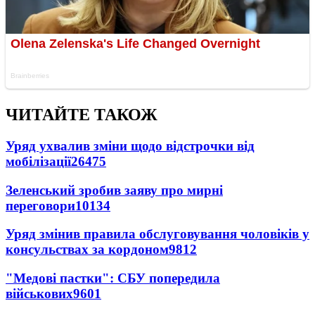
ЧИТАЙТЕ ТАКОЖ
Уряд ухвалив зміни щодо відстрочки від
мобілізації
26475
Зеленський зробив заяву про мирні
переговори
10134
Уряд змінив правила обслуговування чоловіків у
консульствах за кордоном
9812
"Медові пастки": СБУ попередила
військових
9601