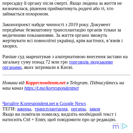
пересадку її органу після смерті.
Якщо людина за життя не
визначилася, рішення прийматимуть родичі або ті, хто
займається похороном.
Законопроект набуде чинності з 2019 року.
Документ
передбачає безкоштовну трансплантацію органів тільки за
медичними показаннями.
За життя органи зможуть
жертвувати всі повнолітні українці, крім вагітних, в’язнів і
хворих.
Раніше суд заарештував з альтернативою внесення застави на
загальну суму понад 72 млн грн
торговців людськими
органами
, яких затримали в Києві.
Новини від
Корреспондент.net
в Telegram. Підписуйтесь на
наш канал
https://t.me/korrespondentnet
Читайте Korrespondent.net в Google News
ТЕГИ:
законы
,
трансплантация
,
органы
,
закон
Якщо ви помітили помилку, виділіть необхідний текст і
натисніть Ctrl + Enter, щоб повідомити про це редакцію.