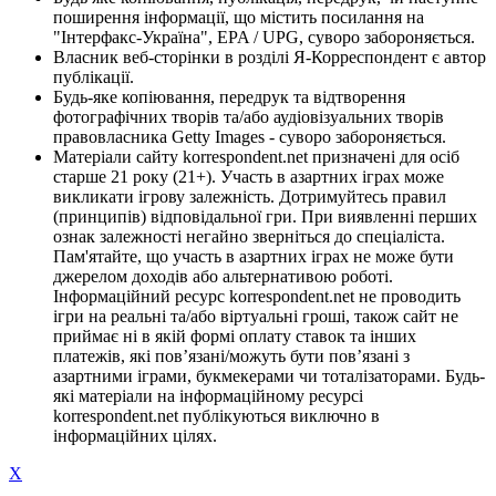
поширення інформації, що містить посилання на
"Інтерфакс-Україна", EPA / UPG, суворо забороняється.
Власник веб-сторінки в розділі Я-Корреспондент є автор
публікації.
Будь-яке копіювання, передрук та відтворення
фотографічних творів та/або аудіовізуальних творів
правовласника Getty Images - суворо забороняється.
Матеріали сайту korrespondent.net призначені для осіб
старше 21 року (21+). Участь в азартних іграх може
викликати ігрову залежність. Дотримуйтесь правил
(принципів) відповідальної гри. При виявленні перших
ознак залежності негайно зверніться до спеціаліста.
Пам'ятайте, що участь в азартних іграх не може бути
джерелом доходів або альтернативою роботі.
Інформаційний ресурс korrespondent.net не проводить
ігри на реальні та/або віртуальні гроші, також сайт не
приймає ні в якій формі оплату ставок та інших
платежів, які пов’язані/можуть бути пов’язані з
азартними іграми, букмекерами чи тоталізаторами. Будь-
які матеріали на інформаційному ресурсі
korrespondent.net публікуються виключно в
інформаційних цілях.
X