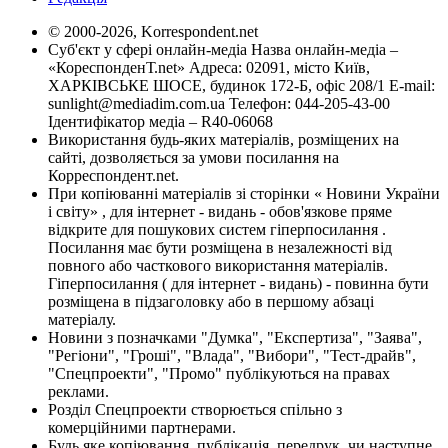
© 2000-2026, Korrespondent.net
Суб'єкт у сфері онлайн-медіа Назва онлайн-медіа –
«КореспонденТ.net» Адреса: 02091, місто Київ,
ХАРКІВСЬКЕ ШОСЕ, будинок 172-Б, офіс 208/1 E-mail:
sunlight@mediadim.com.ua
Телефон: 044-205-43-00
Ідентифікатор медіа – R40-06068
Використання будь-яких матеріалів, розміщених на
сайті, дозволяється за умови посилання на
Корреспондент.net.
При копіюванні матеріалів зі сторінки « Новини України
і світу» , для інтернет - видань - обов'язкове пряме
відкрите для пошукових систем гіперпосилання .
Посилання має бути розміщена в незалежності від
повного або часткового використання матеріалів.
Гіперпосилання ( для інтернет - видань) - повинна бути
розміщена в підзаголовку або в першому абзаці
матеріалу.
Новини з позначками "Думка", "Експертиза", "Заява",
"Регіони", "Гроші", "Влада", "Вибори", "Тест-драйв",
"Спецпроекти", "Промо" публікуються на правах
реклами.
Розділ Спецпроекти створюється спільно з
комерційними партнерами.
Будь яке копіювання, публікація, передрук, чи наступне