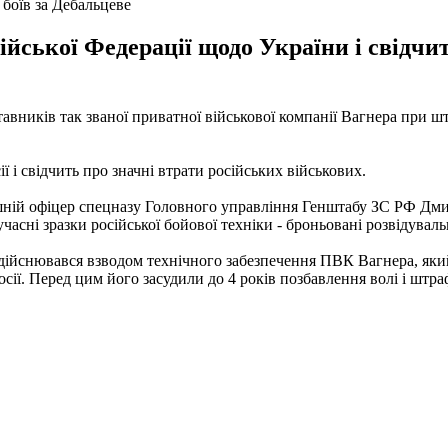
 боїв за Дебальцеве
сійської Федерації щодо України і свідчи
авників так званої приватної військової компанії Вагнера при ш
ї і свідчить про значні втрати російських військових.
ній офіцер спецназу Головного управління Генштабу ЗС РФ Дмит
асні зразки російської бойової техніки - броньовані розвідува
ійснювався взводом технічного забезпечення ПВК Вагнера, який
ії. Перед цим його засудили до 4 років позбавлення волі і штрафу