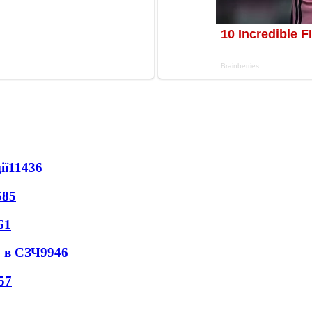
ії
11436
585
61
 в СЗЧ
9946
57