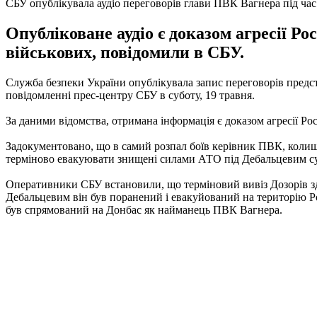
СБУ опублікувала аудіо переговорів глави ПВК Вагнера під час
Опубліковане аудіо є доказом агресії Ро
військових, повідомили в СБУ.
Служба безпеки України опублікувала запис переговорів предст
повідомленні прес-центру СБУ в суботу, 19 травня.
За даними відомства, отримана інформація є доказом агресії Росі
Задокументовано, що в самий розпал боїв керівник ПВК, колиш
терміново евакуювати знищені силами АТО під Дебальцевим суч
Оперативники СБУ встановили, що терміновий вивіз Дозорів зд
Дебальцевим він був поранений і евакуйований на територію Рос
був спрямований на Донбас як найманець ПВК Вагнера.