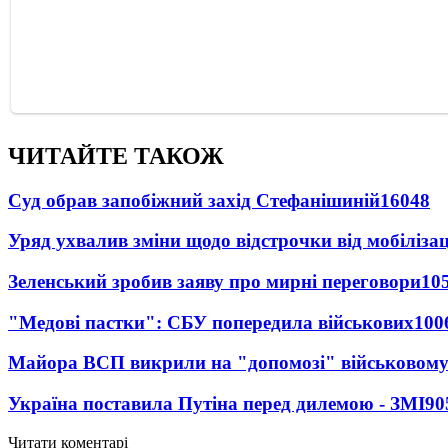
ЧИТАЙТЕ ТАКОЖ
Суд обрав запобіжний захід Стефанішиній
16048
Уряд ухвалив зміни щодо відстрочки від мобілізац
Зеленський зробив заяву про мирні переговори
10
"Медові пастки": СБУ попередила військових
100
Майора ВСП викрили на "допомозі" військовому
Україна поставила Путіна перед дилемою - ЗМІ
90
Читати коментарі