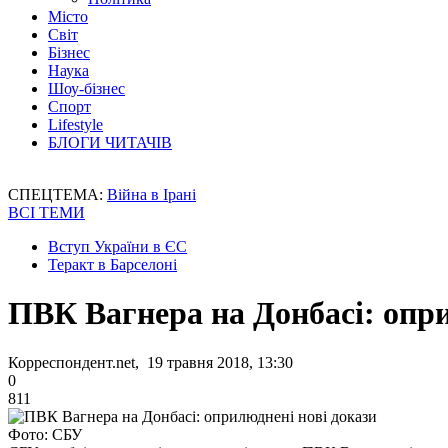
Місто
Світ
Бізнес
Наука
Шоу-бізнес
Спорт
Lifestyle
БЛОГИ ЧИТАЧІВ
СПЕЦТЕМА:
Війна в Ірані
ВСІ ТЕМИ
Вступ України в ЄС
Теракт в Барселоні
ПВК Вагнера на Донбасі: опри
Корреспондент.net, 19 травня 2018, 13:30
0
811
Фото: СБУ