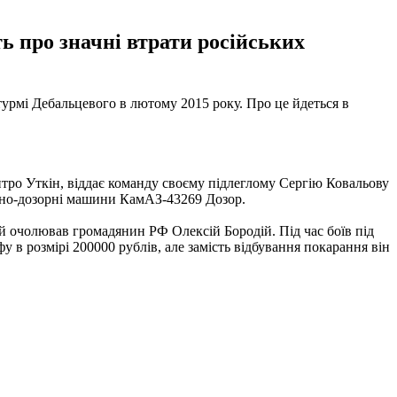
ть про значні втрати російських
турмі Дебальцевого в лютому 2015 року. Про це йдеться в
ро Уткін, віддає команду своєму підлеглому Сергію Ковальову
льно-дозорні машини КамАЗ-43269 Дозор.
 очолював громадянин РФ Олексій Бородій. Під час боїв під
 в розмірі 200000 рублів, але замість відбування покарання він