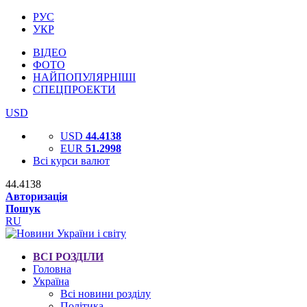
РУС
УКР
ВІДЕО
ФОТО
НАЙПОПУЛЯРНІШІ
СПЕЦПРОЕКТИ
USD
USD
44.4138
EUR
51.2998
Всі курси валют
44.4138
Авторизація
Пошук
RU
ВСІ РОЗДІЛИ
Головна
Україна
Всі новини розділу
Політика