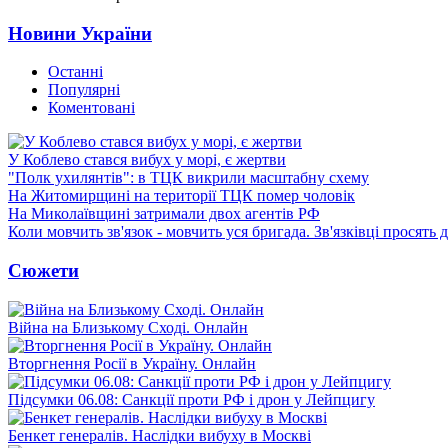
Новини України
Останні
Популярні
Коментовані
У Коблево стався вибух у морі, є жертви
"Полк ухилянтів": в ТЦК викрили масштабну схему
На Житомирщині на території ТЦК помер чоловік
На Миколаївщині затримали двох агентів РФ
Коли мовчить зв'язок - мовчить уся бригада. Зв'язківці просять
Сюжети
Війна на Близькому Сході. Онлайн
Вторгнення Росії в Україну. Онлайн
Підсумки 06.08: Санкції проти РФ і дрон у Лейпцигу
Бенкет генералів. Наслідки вибуху в Москві