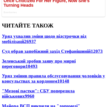
ЧИТАЙТЕ ТАКОЖ
Уряд ухвалив зміни щодо відстрочки від
мобілізації
26937
Суд обрав запобіжний захід Стефанішиній
12073
Зеленський зробив заяву про мирні
переговори
10493
Уряд змінив правила обслуговування чоловіків у
консульствах за кордоном
10148
"Медові пастки": СБУ попередила
військових
9960
Майора ВСП викрили на "допомозі"