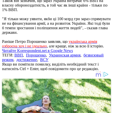
Також він зазначив, що зараз Україна витрачає 6% ВВП на
власну обороноздатність, в той час як інші країни - тільки по
1% ВВП.
"Я тільки можу уявити, якби ці 100 млрд грн зараз спрямувати
не на фінансування армії, а на розвиток України. Які тоді були
б темпи зростання і поліпшення життя людей", - сказав глава
держави.
Раніше Петро Порошенко заявляв, що
українська армія
озброєна хоч і не ідеально
, але краще, ніж за всю її історію.
Читайте Korrespondent.net в Google News
ТЕГИ:
ВВП
,
Порошенко
,
Украинская армия
,
безвизовый
режим
,
достижение
,
ВСУ
Якщо ви помітили помилку, виділіть необхідний текст і
натисніть Ctrl + Enter, щоб повідомити про це редакцію.