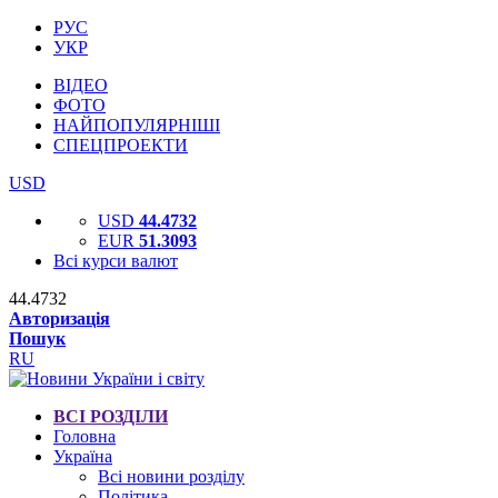
РУС
УКР
ВІДЕО
ФОТО
НАЙПОПУЛЯРНІШІ
СПЕЦПРОЕКТИ
USD
USD
44.4732
EUR
51.3093
Всі курси валют
44.4732
Авторизація
Пошук
RU
ВСІ РОЗДІЛИ
Головна
Україна
Всі новини розділу
Політика