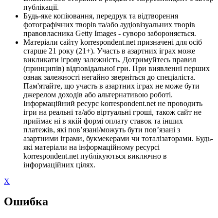
публікації.
Будь-яке копіювання, передрук та відтворення
фотографічних творів та/або аудіовізуальних творів
правовласника Getty Images - суворо забороняється.
Матеріали сайту korrespondent.net призначені для осіб
старше 21 року (21+). Участь в азартних іграх може
викликати ігрову залежність. Дотримуйтесь правил
(принципів) відповідальної гри. При виявленні перших
ознак залежності негайно зверніться до спеціаліста.
Пам'ятайте, що участь в азартних іграх не може бути
джерелом доходів або альтернативою роботі.
Інформаційний ресурс korrespondent.net не проводить
ігри на реальні та/або віртуальні гроші, також сайт не
приймає ні в якій формі оплату ставок та інших
платежів, які пов’язані/можуть бути пов’язані з
азартними іграми, букмекерами чи тоталізаторами. Будь-
які матеріали на інформаційному ресурсі
korrespondent.net публікуються виключно в
інформаційних цілях.
X
Ошибка