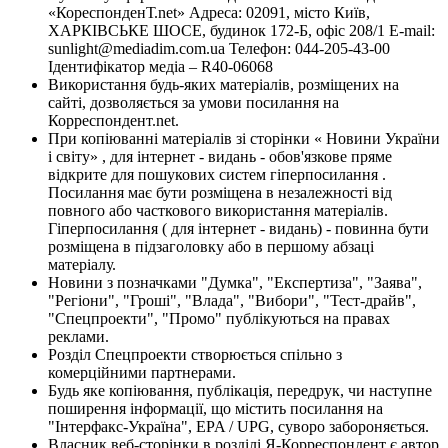
«КореспонденТ.net» Адреса: 02091, місто Київ,
ХАРКІВСЬКЕ ШОСЕ, будинок 172-Б, офіс 208/1 E-mail:
sunlight@mediadim.com.ua
Телефон: 044-205-43-00
Ідентифікатор медіа – R40-06068
Використання будь-яких матеріалів, розміщених на
сайті, дозволяється за умови посилання на
Корреспондент.net.
При копіюванні матеріалів зі сторінки « Новини України
і світу» , для інтернет - видань - обов'язкове пряме
відкрите для пошукових систем гіперпосилання .
Посилання має бути розміщена в незалежності від
повного або часткового використання матеріалів.
Гіперпосилання ( для інтернет - видань) - повинна бути
розміщена в підзаголовку або в першому абзаці
матеріалу.
Новини з позначками "Думка", "Експертиза", "Заява",
"Регіони", "Гроші", "Влада", "Вибори", "Тест-драйв",
"Спецпроекти", "Промо" публікуються на правах
реклами.
Розділ Спецпроекти створюється спільно з
комерційними партнерами.
Будь яке копіювання, публікація, передрук, чи наступне
поширення інформації, що містить посилання на
"Інтерфакс-Україна", EPA / UPG, суворо забороняється.
Власник веб-сторінки в розділі Я-Корреспондент є автор