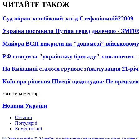
ЧИТАЙТЕ ТАКОЖ
Суд обрав запобіжний захід Стефанішиній
22009
Україна поставила Путіна перед дилемою - ЗМІ
10
Майора ВСП викрили на "допомозі" військовому
РФ створила "українську бригаду" з полонених -
На Київщині сталося групове зґвалтування 21-річ
Київ про рішення Швеції щодо судна: Це прецеден
Читати коментарі
Новини України
Останні
Популярні
Коментовані