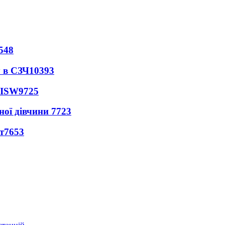
548
 в СЗЧ
10393
 ISW
9725
ної дівчини
7723
т
7653