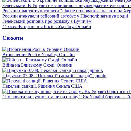
Зеленський: В Україні не залишилося неушкоджених електрост
Росіяни планують посилити "вільне полювання" на авто на Хе
Росіяни атакували рейсовий автобус у Нікополі: загинув водій
Зеленський розповів про розмову з Вучичем
Сюжет
Вторгнення Росії в Україну. Онлайн
Сюжети
Вторгнення Росії в Україну. Онлайн
Війна на Близькому Сході. Онлайн
Підсумки 07.08: "Пекельні" санкції і "парад" дронів
Пекельні санкції. Рішення Сената США
"Полювати на лучника, а не на стрілу". Як Україні боротись з 