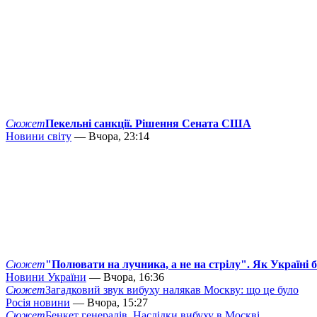
Сюжет
Пекельні санкції. Рішення Сената США
Новини світу
— Вчора, 23:14
Сюжет
"Полювати на лучника, а не на стрілу". Як Україні 
Новини України
— Вчора, 16:36
Сюжет
Загадковий звук вибуху налякав Москву: що це було
Росія новини
— Вчора, 15:27
Сюжет
Бенкет генералів. Наслідки вибуху в Москві