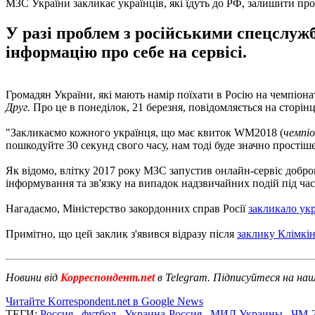
МЗС України закликає українців, які їдуть до РФ, залишити пр
У разі проблем з російськими спецслуж
інформацію про себе на сервісі.
Громадян України, які мають намір поїхати в Росію на чемпіонат
Друг.
Про це в понеділок, 21 березня, повідомляється на сторінц
"Закликаємо кожного українця, що має квиток WM2018 (
чемпіо
пошкодуйте 30 секунд свого часу, нам тоді буде значно простіш
Як відомо, влітку 2017 року МЗС запустив онлайн-сервіс добров
інформування та зв'язку на випадок надзвичайних подій під час
Нагадаємо, Міністерство закордонних справ Росії
закликало укр
Примітно, що цей заклик з'явився відразу після
заклику Клімкін
Новини від
Корреспондент.net
в Telegram. Підписуйтеся на на
Читайте Korrespondent.net в Google News
ТЕГИ:
Россия
,
футбол
,
Украина-Россия
,
МИД Украины
,
ЧМ-