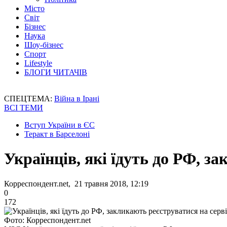
Місто
Світ
Бізнес
Наука
Шоу-бізнес
Спорт
Lifestyle
БЛОГИ ЧИТАЧІВ
СПЕЦТЕМА:
Війна в Ірані
ВСІ ТЕМИ
Вступ України в ЄС
Теракт в Барселоні
Українців, які їдуть до РФ, з
Корреспондент.net, 21 травня 2018, 12:19
0
172
Фото: Корреспондент.net