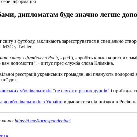
о себе інформацію
бами, дипломатам буде значно легше до
 світу з футболу, закликають зареєструватися в спеціально створ
і МЗС у Twitter.
нат світу з футболу в Росії, - ред.
), - зробіть кілька корисних за
е вам допомогти", - цитує прес-служба слова Клімкіна.
ільної реєстрації українських громадян, які планують подорожі 
 поїздок.
аїнських уболівальників "не слухати різних дурнів"
і приїжджати
а до вболівальників з України
відмовитися від поїздки в Росію на
ш канал
https://t.me/korrespondentnet
2018