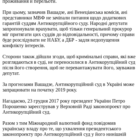
проживання й перельоти.
При цьому, зазначив Вашадзе, ані Венеціанська комісія, ані
представники МВФ не зачіпали питання щодо додаткових
гарантій суддям Антикорупційного суду. Народні депутати
запропонували врахувати, щоб тільки генеральний прокурор
міг притягати цих суддів до відповідальності, причому справи
буде розслідувати не НАБУ, а ДБР - задля недопущення
конфлікту інтересів.
Сторони також дійшли згоди, щоб кримінальні справи, які вже
розглядаються в суді, не переносилися в Антикорупційний суд
після його створення, щоб не перевантажувати його, зауважив
депутат.
За прогнозами Вашадзе, Антикорупційний суд в Україні може
запрацювати на початку 2019 року.
Нагадаємо, 23 грудня 2017 року президент України Петро
Порошенко зареєстрував у Верховній Раді законопроект про
Антикорупційний суд.
Разом з тим Міжнародний валютний фонд повідомив
українську владу про те, що ухвалення президентського
законопроекту про Антикорупційний суд у його нинішній