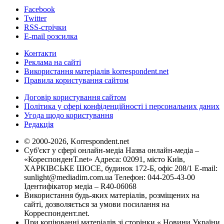
Facebook
Twitter
RSS-стрічки
E-mail розсилка
Контакти
Реклама на сайті
Використання матеріалів korrespondent.net
Правила користування сайтом
Договір користування сайтом
Політика у сфері конфіденційності і персональних даних
Угода щодо користування
Редакція
© 2000-2026, Korrespondent.net
Суб'єкт у сфері онлайн-медіа Назва онлайн-медіа –
«КореспонденТ.net» Адреса: 02091, місто Київ,
ХАРКІВСЬКЕ ШОСЕ, будинок 172-Б, офіс 208/1 E-mail:
sunlight@mediadim.com.ua
Телефон: 044-205-43-00
Ідентифікатор медіа – R40-06068
Використання будь-яких матеріалів, розміщених на
сайті, дозволяється за умови посилання на
Корреспондент.net.
При копіюванні матеріалів зі сторінки « Новини України