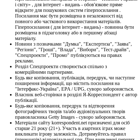
і світу» , для інтернет - видань - обов'язкове пряме
відкрите для пошукових систем гіперпосилання .
Посилання має бути розміщена в незалежності від
повного або часткового використання матеріалів.
Гіперпосилання ( для інтернет - видань) - повинна бути
розміщена в підзаголовку або в першому абзаці
матеріалу.
Новини з позначками "Думка", "Експертиза", "Заява",
"Регіони", "Гроші", "Влада", "Вибори", "Тест-драйв",
"Спецпроекти", "Промо" публікуються на правах
реклами.
Розділ Спецпроекти створюється спільно з
комерційними партнерами.
Будь яке копіювання, публікація, передрук, чи наступне
поширення інформації, що містить посилання на
"Інтерфакс-Україна", EPA / UPG, суворо забороняється.
Власник веб-сторінки в розділі Я-Корреспондент є автор
публікації.
Будь-яке копіювання, передрук та відтворення
фотографічних творів та/або аудіовізуальних творів
правовласника Getty Images - суворо забороняється.
Матеріали сайту korrespondent.net призначені для осіб
старше 21 року (21+). Участь в азартних іграх може
викликати ігрову залежність. Дотримуйтесь правил
(принципів) відповідальної гри. При виявленні перших