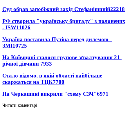
Суд обрав запобіжний захід Стефанішиній
22218
РФ створила "українську бригаду" з полонених
- ISW
11026
Україна поставила Путіна перед дилемою -
ЗМІ
10725
На Київщині сталося групове зґвалтування 21-
річної дівчини
7933
Стало відомо, в якій області найбільше
скаржаться на ТЦК
7700
На Черкащині викрили "схему СЗЧ"
6971
Читати коментарі