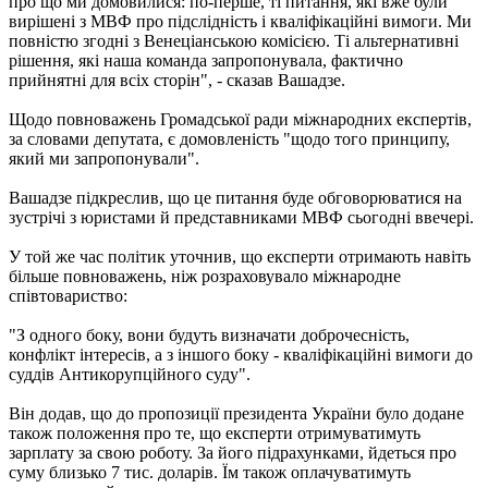
про що ми домовилися: по-перше, ті питання, які вже були
вирішені з МВФ про підслідність і кваліфікаційні вимоги. Ми
повністю згодні з Венеціанською комісією. Ті альтернативні
рішення, які наша команда запропонувала, фактично
прийнятні для всіх сторін", - сказав Вашадзе.
Щодо повноважень Громадської ради міжнародних експертів,
за словами депутата, є домовленість "щодо того принципу,
який ми запропонували".
Вашадзе підкреслив, що це питання буде обговорюватися на
зустрічі з юристами й представниками МВФ сьогодні ввечері.
У той же час політик уточнив, що експерти отримають навіть
більше повноважень, ніж розраховувало міжнародне
співтовариство:
"З одного боку, вони будуть визначати доброчесність,
конфлікт інтересів, а з іншого боку - кваліфікаційні вимоги до
суддів Антикорупційного суду".
Він додав, що до пропозиції президента України було додане
також положення про те, що експерти отримуватимуть
зарплату за свою роботу. За його підрахунками, йдеться про
суму близько 7 тис. доларів. Їм також оплачуватимуть