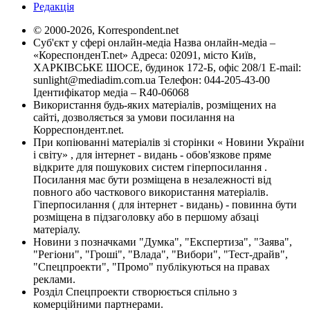
Редакція
© 2000-2026, Korrespondent.net
Суб'єкт у сфері онлайн-медіа Назва онлайн-медіа –
«КореспонденТ.net» Адреса: 02091, місто Київ,
ХАРКІВСЬКЕ ШОСЕ, будинок 172-Б, офіс 208/1 E-mail:
sunlight@mediadim.com.ua
Телефон: 044-205-43-00
Ідентифікатор медіа – R40-06068
Використання будь-яких матеріалів, розміщених на
сайті, дозволяється за умови посилання на
Корреспондент.net.
При копіюванні матеріалів зі сторінки « Новини України
і світу» , для інтернет - видань - обов'язкове пряме
відкрите для пошукових систем гіперпосилання .
Посилання має бути розміщена в незалежності від
повного або часткового використання матеріалів.
Гіперпосилання ( для інтернет - видань) - повинна бути
розміщена в підзаголовку або в першому абзаці
матеріалу.
Новини з позначками "Думка", "Експертиза", "Заява",
"Регіони", "Гроші", "Влада", "Вибори", "Тест-драйв",
"Спецпроекти", "Промо" публікуються на правах
реклами.
Розділ Спецпроекти створюється спільно з
комерційними партнерами.