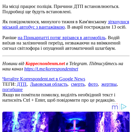
На місці працює поліція.
Причини ДТП встановлюються.
Подробиці ще будуть встановлені.
Як повідомлялося, минулого тижня в Кам'янському
зіткнулися
міський автобус з вантажівкою
.
В аварії постраждали 13 осіб.
Раніше
на Прикарпатті потяг врізався в автомобіль
.
Водій
виїхав на залізничний переїзд, незважаючи на ввімкнений
сигнал світлофора і опущений автоматичний шлагбаум.
Новини від
Корреспондент.net
в Telegram. Підписуйтесь на
наш канал
https://t.me/korrespondentnet
Читайте Korrespondent.net в Google News
ТЕГИ:
ДТП
,
Львовская область
,
смерть
,
фото
,
жертвы
,
погибшие
Якщо ви помітили помилку, виділіть необхідний текст і
натисніть Ctrl + Enter, щоб повідомити про це редакцію.