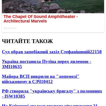
ЧИТАЙТЕ ТАКОЖ
Суд обрав запобіжний захід Стефанішиній
22158
Україна поставила Путіна перед дилемою -
ЗМІ
10635
Майора ВСП викрили на "допомозі"
військовому в СЗЧ
10412
РФ створила "українську бригаду" з полонених
- ISW
10385
На Київщині сталося групове зґвалтування 21-