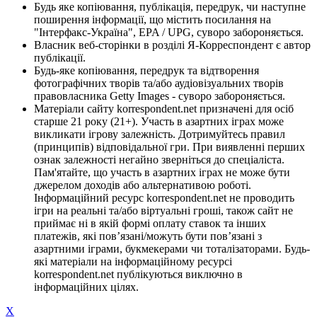
Будь яке копіювання, публікація, передрук, чи наступне
поширення інформації, що містить посилання на
"Інтерфакс-Україна", EPA / UPG, суворо забороняється.
Власник веб-сторінки в розділі Я-Корреспондент є автор
публікації.
Будь-яке копіювання, передрук та відтворення
фотографічних творів та/або аудіовізуальних творів
правовласника Getty Images - суворо забороняється.
Матеріали сайту korrespondent.net призначені для осіб
старше 21 року (21+). Участь в азартних іграх може
викликати ігрову залежність. Дотримуйтесь правил
(принципів) відповідальної гри. При виявленні перших
ознак залежності негайно зверніться до спеціаліста.
Пам'ятайте, що участь в азартних іграх не може бути
джерелом доходів або альтернативою роботі.
Інформаційний ресурс korrespondent.net не проводить
ігри на реальні та/або віртуальні гроші, також сайт не
приймає ні в якій формі оплату ставок та інших
платежів, які пов’язані/можуть бути пов’язані з
азартними іграми, букмекерами чи тоталізаторами. Будь-
які матеріали на інформаційному ресурсі
korrespondent.net публікуються виключно в
інформаційних цілях.
X