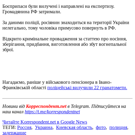
Боєприпаси були вилучені і направлені на експертизу.
Громадянина РФ затримали.
За даними поліції, росіянин знаходиться на території України
нелегально, тому чоловіка примусово повернуть в РФ.
Відкрито кримінальне провадження за статтею про носіння,
зберігання, придбання, виготовлення або збут вогнепальної
зброї.
Нагадаємо, раніше у військового пенсіонера в Івано-
Франківській області
поліцейські вилучили 22 гранатомети.
Новини від
Корреспондент.net
в Telegram. Підписуйтеся на
наш канал
https://t.me/korrespondentnet
Читайте Korrespondent.net в Google News
ТЕГИ:
Россия
,
Украина
,
Киевская область
,
фото
,
полиция
,
задержание