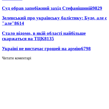
Суд обрав запобіжний захід Стефанішиній
9829
Зеленський про українську балістику: Буде, але є
"але"
8614
Стало відомо, в якій області найбільше
скаржаться на ТЦК
8135
Україні не вистачає грошей на армію
6798
Читати коментарі