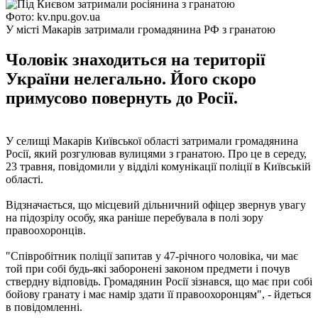
Фото: kv.npu.gov.ua
У місті Макарів затримали громадянина РФ з гранатою
Чоловік знаходиться на території
України нелегально. Його скоро
примусово повернуть до Росії.
У селищі Макарів Київської області затримали громадянина
Росії, який розгулював вулицями з гранатою. Про це в середу,
23 травня, повідомили у відділі комунікації поліції в Київській
області.
Відзначається, що місцевий дільничний офіцер звернув увагу
на підозрілу особу, яка раніше перебувала в полі зору
правоохоронців.
"Співробітник поліції запитав у 47-річного чоловіка, чи має
той при собі будь-які заборонені законом предмети і почув
ствердну відповідь. Громадянин Росії зізнався, що має при собі
бойову гранату і має намір здати її правоохоронцям", - йдеться
в повідомленні.