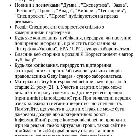
Новини з позначками "Думка", "Експертиза", "Заява",
"Регіони", "Гроші", "Влада", "Вибори", "Тест-драйв",
"Спецпроекти", "Промо" публікуються на правах
реклами.
Розділ Спецпроекти створюється спільно з
комерційними партнерами.
Будь яке копіювання, публікація, передрук, чи наступне
поширення інформації, що містить посилання на
"Інтерфакс-Україна", EPA / UPG, суворо забороняється.
Власник веб-сторінки в розділі Я-Корреспондент є автор
публікації.
Будь-яке копіювання, передрук та відтворення
фотографічних творів та/або аудіовізуальних творів
правовласника Getty Images - суворо забороняється.
Матеріали сайту korrespondent.net призначені для осіб
старше 21 року (21+). Участь в азартних іграх може
викликати ігрову залежність. Дотримуйтесь правил
(принципів) відповідальної гри. При виявленні перших
ознак залежності негайно зверніться до спеціаліста.
Пам'ятайте, що участь в азартних іграх не може бути
джерелом доходів або альтернативою роботі.
Інформаційний ресурс korrespondent.net не проводить
ігри на реальні та/або віртуальні гроші, також сайт не
приймає ні в якій формі оплату ставок та інших