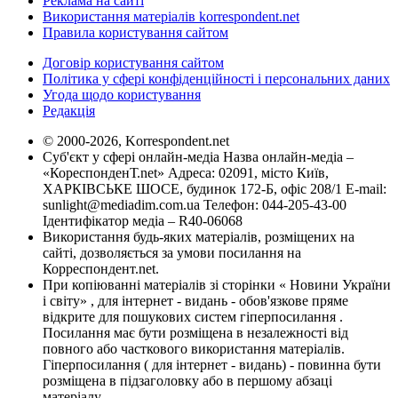
Реклама на сайті
Використання матеріалів korrespondent.net
Правила користування сайтом
Договір користування сайтом
Політика у сфері конфіденційності і персональних даних
Угода щодо користування
Редакція
© 2000-2026, Korrespondent.net
Суб'єкт у сфері онлайн-медіа Назва онлайн-медіа –
«КореспонденТ.net» Адреса: 02091, місто Київ,
ХАРКІВСЬКЕ ШОСЕ, будинок 172-Б, офіс 208/1 E-mail:
sunlight@mediadim.com.ua
Телефон: 044-205-43-00
Ідентифікатор медіа – R40-06068
Використання будь-яких матеріалів, розміщених на
сайті, дозволяється за умови посилання на
Корреспондент.net.
При копіюванні матеріалів зі сторінки « Новини України
і світу» , для інтернет - видань - обов'язкове пряме
відкрите для пошукових систем гіперпосилання .
Посилання має бути розміщена в незалежності від
повного або часткового використання матеріалів.
Гіперпосилання ( для інтернет - видань) - повинна бути
розміщена в підзаголовку або в першому абзаці
матеріалу.