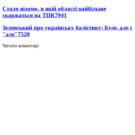
Стало відомо, в якій області найбільше
скаржаться на ТЦК
7941
Зеленський про українську балістику: Буде, але є
"але"
7520
Читати коментарі