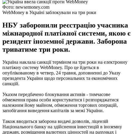
Фото: newsemoney.com
WebMoney в Україні заблокували на три роки
НБУ заборонили реєстрацію учасника
міжнародної платіжної системи, якою є
резидент іноземної держави. Заборона
триватиме три роки.
Україна наклала санкції терміном на три роки на електронну
платіжну систему WebMoney. Про це йдеться в
опублікованому в четвер, 24 травня, доповненні до Указу
президента України щодо персональних та економічних
санкцій.
Указом передбачено блокування активів - тимчасове
обмеження права особи користуватися і розпоряджатися
належним йому майном, обмеження торгових операцій,
запобігання виведення капіталів за межі України.
Також вводиться заборона видачі дозволів, ліцензій
Національного банку на здійснення інвестицій в іноземну
державу, розміщення валютних цінностей на рахунках і