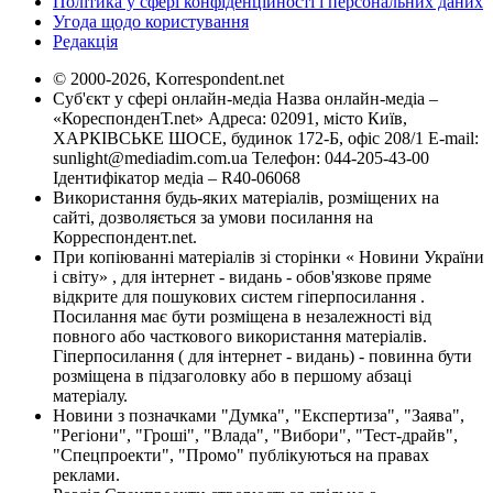
Політика у сфері конфіденційності і персональних даних
Угода щодо користування
Редакція
© 2000-2026, Korrespondent.net
Суб'єкт у сфері онлайн-медіа Назва онлайн-медіа –
«КореспонденТ.net» Адреса: 02091, місто Київ,
ХАРКІВСЬКЕ ШОСЕ, будинок 172-Б, офіс 208/1 E-mail:
sunlight@mediadim.com.ua
Телефон: 044-205-43-00
Ідентифікатор медіа – R40-06068
Використання будь-яких матеріалів, розміщених на
сайті, дозволяється за умови посилання на
Корреспондент.net.
При копіюванні матеріалів зі сторінки « Новини України
і світу» , для інтернет - видань - обов'язкове пряме
відкрите для пошукових систем гіперпосилання .
Посилання має бути розміщена в незалежності від
повного або часткового використання матеріалів.
Гіперпосилання ( для інтернет - видань) - повинна бути
розміщена в підзаголовку або в першому абзаці
матеріалу.
Новини з позначками "Думка", "Експертиза", "Заява",
"Регіони", "Гроші", "Влада", "Вибори", "Тест-драйв",
"Спецпроекти", "Промо" публікуються на правах
реклами.