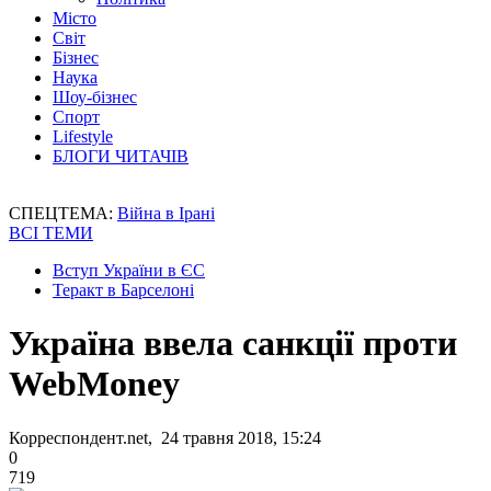
Місто
Світ
Бізнес
Наука
Шоу-бізнес
Спорт
Lifestyle
БЛОГИ ЧИТАЧІВ
СПЕЦТЕМА:
Війна в Ірані
ВСІ ТЕМИ
Вступ України в ЄС
Теракт в Барселоні
Україна ввела санкції проти
WebMoney
Корреспондент.net, 24 травня 2018, 15:24
0
719