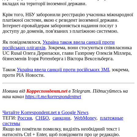
вкладах на території іноземної держави.
Крім того, НБУ заборонили реєстрацію учасника міжнародної
платіжної системи, якою є резидент іноземної держави.
Інтернет-провайдерам забороняється надання послуг з
доступу до доменів, пов'язаних з платіжною системою.
Як повідомлялося,
Україна також ввела санкції проти
російських олігархів
. Зокрема, вони стосуються співвласника
UC Rusal Олега Дерипаски, глави Газпрому Олексія Міллера,
бізнесменів Ігоря Ротенберга і Віктора Вексельберга.
Також
Україна ввела санкції проти російських ЗМІ
, зокрема,
проти РІА Новости.
Новини від
Корреспондент.net
в Telegram. Підписуйтесь на
наш канал
https://t.me/korrespondentnet
Читайте Korrespondent.net в Google News
ТЕГИ:
Россия
,
СНБО
,
санкции
,
WebMoney
,
платежные
системы
Якщо ви помітили помилку, виділіть необхідний текст і
натисніть Ctrl + Enter, щоб повідомити про це редакцію.