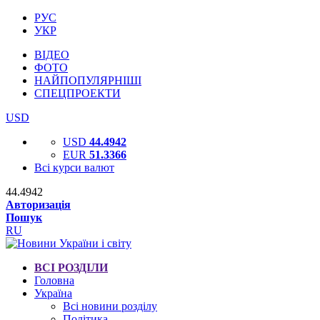
РУС
УКР
ВІДЕО
ФОТО
НАЙПОПУЛЯРНІШІ
СПЕЦПРОЕКТИ
USD
USD
44.4942
EUR
51.3366
Всі курси валют
44.4942
Авторизація
Пошук
RU
ВСІ РОЗДІЛИ
Головна
Україна
Всі новини розділу
Політика