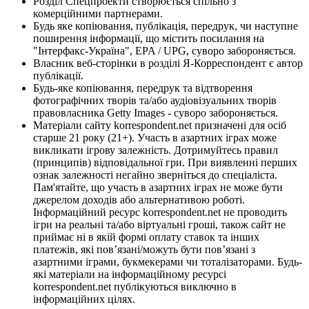
Розділ Спецпроекти створюється спільно з
комерційними партнерами.
Будь яке копіювання, публікація, передрук, чи наступне
поширення інформації, що містить посилання на
"Інтерфакс-Україна", EPA / UPG, суворо забороняється.
Власник веб-сторінки в розділі Я-Корреспондент є автор
публікації.
Будь-яке копіювання, передрук та відтворення
фотографічних творів та/або аудіовізуальних творів
правовласника Getty Images - суворо забороняється.
Матеріали сайту korrespondent.net призначені для осіб
старше 21 року (21+). Участь в азартних іграх може
викликати ігрову залежність. Дотримуйтесь правил
(принципів) відповідальної гри. При виявленні перших
ознак залежності негайно зверніться до спеціаліста.
Пам'ятайте, що участь в азартних іграх не може бути
джерелом доходів або альтернативою роботі.
Інформаційний ресурс korrespondent.net не проводить
ігри на реальні та/або віртуальні гроші, також сайт не
приймає ні в якій формі оплату ставок та інших
платежів, які пов’язані/можуть бути пов’язані з
азартними іграми, букмекерами чи тоталізаторами. Будь-
які матеріали на інформаційному ресурсі
korrespondent.net публікуються виключно в
інформаційних цілях.