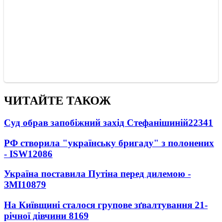
ЧИТАЙТЕ ТАКОЖ
Суд обрав запобіжний захід Стефанішиній
22341
РФ створила "українську бригаду" з полонених
- ISW
12086
Україна поставила Путіна перед дилемою -
ЗМІ
10879
На Київщині сталося групове зґвалтування 21-
річної дівчини
8169