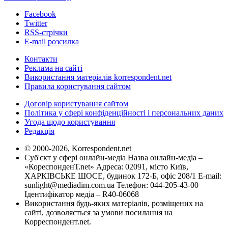
Facebook
Twitter
RSS-стрічки
E-mail розсилка
Контакти
Реклама на сайті
Використання матеріалів korrespondent.net
Правила користування сайтом
Договір користування сайтом
Політика у сфері конфіденційності і персональних даних
Угода щодо користування
Редакція
© 2000-2026, Korrespondent.net
Суб'єкт у сфері онлайн-медіа Назва онлайн-медіа –
«КореспонденТ.net» Адреса: 02091, місто Київ,
ХАРКІВСЬКЕ ШОСЕ, будинок 172-Б, офіс 208/1 E-mail:
sunlight@mediadim.com.ua
Телефон: 044-205-43-00
Ідентифікатор медіа – R40-06068
Використання будь-яких матеріалів, розміщених на
сайті, дозволяється за умови посилання на
Корреспондент.net.