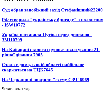
Суд обрав запобіжний захід Стефанішиній
22200
РФ створила "українську бригаду" з полонених
- ISW
10772
Україна поставила Путіна перед дилемою -
ЗМІ
10709
На Київщині сталося групове зґвалтування 21-
річної дівчини
7905
Стало відомо, в якій області найбільше
скаржаться на ТЦК
7645
На Черкащині викрили "схему СЗЧ"
6969
Читати коментарі