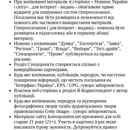
При копіюванні матеріалів зі сторінки « Новини України
і світу» , для інтернет - видань - обов'язкове пряме
відкрите для пошукових систем гіперпосилання .
Посилання має бути розміщена в незалежності від
повного або часткового використання матеріалів.
Гіперпосилання ( для інтернет - видань) - повинна бути
розміщена в підзаголовку або в першому абзаці
матеріалу.
Новини з позначками "Думка", "Експертиза", "Заява",
"Регіони", "Гроші", "Влада", "Вибори", "Тест-драйв",
"Спецпроекти", "Промо" публікуються на правах
реклами.
Розділ Спецпроекти створюється спільно з
комерційними партнерами.
Будь яке копіювання, публікація, передрук, чи наступне
поширення інформації, що містить посилання на
"Інтерфакс-Україна", EPA / UPG, суворо забороняється.
Власник веб-сторінки в розділі Я-Корреспондент є автор
публікації.
Будь-яке копіювання, передрук та відтворення
фотографічних творів та/або аудіовізуальних творів
правовласника Getty Images - суворо забороняється.
Матеріали сайту korrespondent.net призначені для осіб
старше 21 року (21+). Участь в азартних іграх може
викликати ігрову залежність. Дотримуйтесь правил