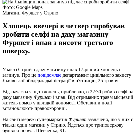
Фото: Google Maps
Магазин Фуршет у Стрию
Хлопець ввечері в четвер спробував
зробити селфі на даху магазину
Фуршет і впав з висоти третього
поверху.
У місті Стрий з даху магазину впав 17-річний хлопець і
загинув. Про це
повідомляє
департамент цивільного захисту
Львівської облдержадміністрації в п'ятницю, 25 травня.
Відзначається, що хлопець, приблизно, о 22:30 робив селфі на
даху магазину
Фуршет
і впав. Від отриманих травм місцевий
житель помер у швидкій допомозі. Обставини події
встановлюють правоохоронці.
На сайті мережі супермаркетів
Фуршет
зазначено, що у них є
тільки один магазин у Стрию. Йдеться про триповерхову
будівлю по вул. Шевченка, 91.