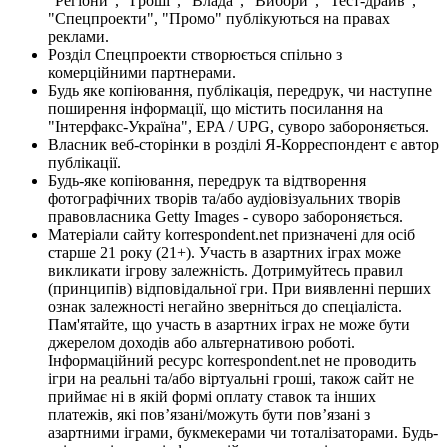
"Регіони", "Гроші", "Влада", "Вибори", "Тест-драйв",
"Спецпроекти", "Промо" публікуються на правах
реклами.
Розділ Спецпроекти створюється спільно з
комерційними партнерами.
Будь яке копіювання, публікація, передрук, чи наступне
поширення інформації, що містить посилання на
"Інтерфакс-Україна", EPA / UPG, суворо забороняється.
Власник веб-сторінки в розділі Я-Корреспондент є автор
публікації.
Будь-яке копіювання, передрук та відтворення
фотографічних творів та/або аудіовізуальних творів
правовласника Getty Images - суворо забороняється.
Матеріали сайту korrespondent.net призначені для осіб
старше 21 року (21+). Участь в азартних іграх може
викликати ігрову залежність. Дотримуйтесь правил
(принципів) відповідальної гри. При виявленні перших
ознак залежності негайно зверніться до спеціаліста.
Пам'ятайте, що участь в азартних іграх не може бути
джерелом доходів або альтернативою роботі.
Інформаційний ресурс korrespondent.net не проводить
ігри на реальні та/або віртуальні гроші, також сайт не
приймає ні в якій формі оплату ставок та інших
платежів, які пов’язані/можуть бути пов’язані з
азартними іграми, букмекерами чи тоталізаторами. Будь-