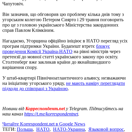
Чапутовіч.
Він зазначив, що обговорив цю проблему кілька днів тому з
угорським колегою Петером Сиярто і 29 травня поговорить
про це з головою українського Міністерства закордонних
справ Павлом Клімкіним.
Нагадаємо, Угорщина офіційно ініціює в НАТО перегляд усіх
програм підтримки України.
Будапешт втретє
блокує
проведення Комісії Україна-НАТО
на рівні міністрів через
претензії до мовної статті українського закону про освіту.
Столтенберг вже закликав країни до якнайшвидшого
вирішення спору.
У штаб-квартирі Північноатлантичного альянсу, незважаючи
на ініціативу угорського уряду,
не мають наміру переглядати
підходи до співпраці з Україною
.
Новини від
Корреспондент.net
у Telegram. Підписуйтесь на
наш канал
https://t.mе/korrespondentnet
.
Читайте Korrespondent.net в Google News
ТЕГИ:
Польша
,
НАТО
,
НАТО-Украина
,
Языковой вопрос
,