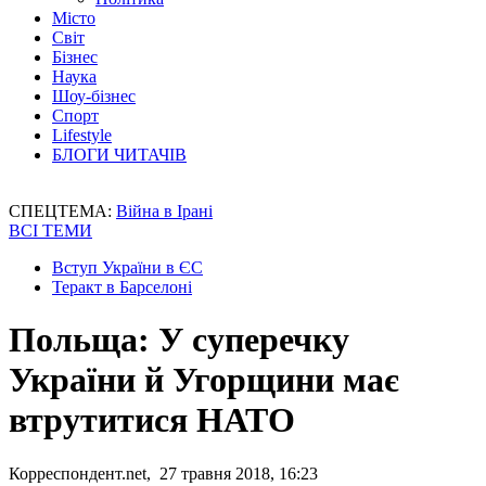
Місто
Світ
Бізнес
Наука
Шоу-бізнес
Спорт
Lifestyle
БЛОГИ ЧИТАЧІВ
СПЕЦТЕМА:
Війна в Ірані
ВСІ ТЕМИ
Вступ України в ЄС
Теракт в Барселоні
Польща: У суперечку
України й Угорщини має
втрутитися НАТО
Корреспондент.net, 27 травня 2018, 16:23