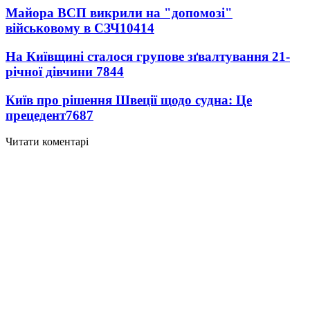
Майора ВСП викрили на "допомозі"
військовому в СЗЧ
10414
На Київщині сталося групове зґвалтування 21-
річної дівчини
7844
Київ про рішення Швеції щодо судна: Це
прецедент
7687
Читати коментарі