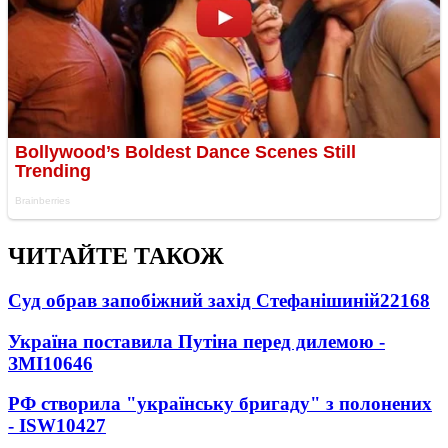
ЧИТАЙТЕ ТАКОЖ
Суд обрав запобіжний захід Стефанішиній
22168
Україна поставила Путіна перед дилемою -
ЗМІ
10646
РФ створила "українську бригаду" з полонених
- ISW
10427