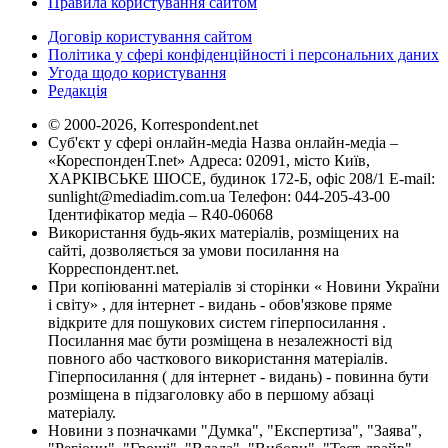
Правила користування сайтом
Договір користування сайтом
Політика у сфері конфіденційності і персональних даних
Угода щодо користування
Редакція
© 2000-2026, Korrespondent.net
Суб'єкт у сфері онлайн-медіа Назва онлайн-медіа –
«КореспонденТ.net» Адреса: 02091, місто Київ,
ХАРКІВСЬКЕ ШОСЕ, будинок 172-Б, офіс 208/1 E-mail:
sunlight@mediadim.com.ua
Телефон: 044-205-43-00
Ідентифікатор медіа – R40-06068
Використання будь-яких матеріалів, розміщених на
сайті, дозволяється за умови посилання на
Корреспондент.net.
При копіюванні матеріалів зі сторінки « Новини України
і світу» , для інтернет - видань - обов'язкове пряме
відкрите для пошукових систем гіперпосилання .
Посилання має бути розміщена в незалежності від
повного або часткового використання матеріалів.
Гіперпосилання ( для інтернет - видань) - повинна бути
розміщена в підзаголовку або в першому абзаці
матеріалу.
Новини з позначками "Думка", "Експертиза", "Заява",