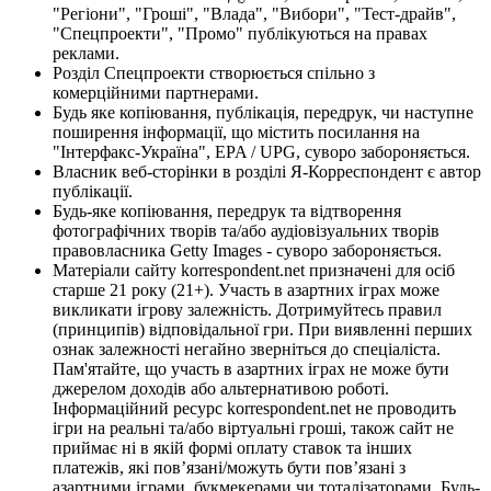
"Регіони", "Гроші", "Влада", "Вибори", "Тест-драйв",
"Спецпроекти", "Промо" публікуються на правах
реклами.
Розділ Спецпроекти створюється спільно з
комерційними партнерами.
Будь яке копіювання, публікація, передрук, чи наступне
поширення інформації, що містить посилання на
"Інтерфакс-Україна", EPA / UPG, суворо забороняється.
Власник веб-сторінки в розділі Я-Корреспондент є автор
публікації.
Будь-яке копіювання, передрук та відтворення
фотографічних творів та/або аудіовізуальних творів
правовласника Getty Images - суворо забороняється.
Матеріали сайту korrespondent.net призначені для осіб
старше 21 року (21+). Участь в азартних іграх може
викликати ігрову залежність. Дотримуйтесь правил
(принципів) відповідальної гри. При виявленні перших
ознак залежності негайно зверніться до спеціаліста.
Пам'ятайте, що участь в азартних іграх не може бути
джерелом доходів або альтернативою роботі.
Інформаційний ресурс korrespondent.net не проводить
ігри на реальні та/або віртуальні гроші, також сайт не
приймає ні в якій формі оплату ставок та інших
платежів, які пов’язані/можуть бути пов’язані з
азартними іграми, букмекерами чи тоталізаторами. Будь-