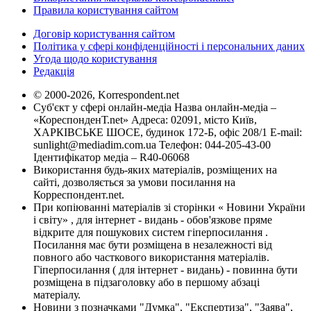
Правила користування сайтом
Договір користування сайтом
Політика у сфері конфіденційності і персональних даних
Угода щодо користування
Редакція
© 2000-2026, Korrespondent.net
Суб'єкт у сфері онлайн-медіа Назва онлайн-медіа –
«КореспонденТ.net» Адреса: 02091, місто Київ,
ХАРКІВСЬКЕ ШОСЕ, будинок 172-Б, офіс 208/1 E-mail:
sunlight@mediadim.com.ua
Телефон: 044-205-43-00
Ідентифікатор медіа – R40-06068
Використання будь-яких матеріалів, розміщених на
сайті, дозволяється за умови посилання на
Корреспондент.net.
При копіюванні матеріалів зі сторінки « Новини України
і світу» , для інтернет - видань - обов'язкове пряме
відкрите для пошукових систем гіперпосилання .
Посилання має бути розміщена в незалежності від
повного або часткового використання матеріалів.
Гіперпосилання ( для інтернет - видань) - повинна бути
розміщена в підзаголовку або в першому абзаці
матеріалу.
Новини з позначками "Думка", "Експертиза", "Заява",