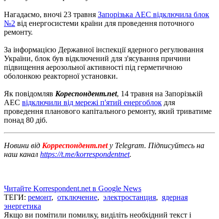
Нагадаємо, вночі 23 травня
Запорізька АЕС відключила блок
№2
від енергосистеми країни для проведення поточного
ремонту.
За інформацією Державної інспекції ядерного регулювання
України, блок був відключений для з'ясування причини
підвищення аерозольної активності під герметичною
оболонкою реакторної установки.
Як повідомляв
Кореспондент.net
, 14 травня на Запорізькій
АЕС
відключили від мережі п'ятий енергоблок
для
проведення планового капітального ремонту, який триватиме
понад 80 діб.
Новини від
Корреспондент.net
у Telegram. Підписуйтесь на
наш канал
https://t.me/korrespondentnet
.
Читайте Korrespondent.net в Google News
ТЕГИ:
ремонт
,
отключение
,
электростанция
,
ядерная
энергетика
Якщо ви помітили помилку, виділіть необхідний текст і