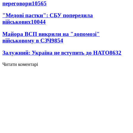
переговори
10565
"Медові пастки": СБУ попередила
військових
10044
Майора ВСП викрили на "допомозі"
військовому в СЗЧ
9854
Залужний: Україна не вступить до НАТО
8632
Читати коментарі