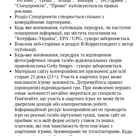
"Регіони", "Гроші", "Влада", "Вибори", "Тест-драйв",
"Спецпроекти", "Промо" публікуються на правах
реклами.
Розділ Спецпроекти створюється спільно з
комерційними партнерами.
Будь яке копіювання, публікація, передрук, чи наступне
поширення інформації, що містить посилання на
"Інтерфакс-Україна", EPA / UPG, суворо забороняється.
Власник веб-сторінки в розділі Я-Корреспондент є автор
публікації.
Будь-яке копіювання, передрук та відтворення
фотографічних творів та/або аудіовізуальних творів
правовласника Getty Images - суворо забороняється.
Матеріали сайту korrespondent.net призначені для осіб
старше 21 року (21+). Участь в азартних іграх може
викликати ігрову залежність. Дотримуйтесь правил
(принципів) відповідальної гри. При виявленні перших
ознак залежності негайно зверніться до спеціаліста.
Пам'ятайте, що участь в азартних іграх не може бути
джерелом доходів або альтернативою роботі.
Інформаційний ресурс korrespondent.net не проводить
ігри на реальні та/або віртуальні гроші, також сайт не
приймає ні в якій формі оплату ставок та інших
платежів, які пов’язані/можуть бути пов’язані з
азартними іграми, букмекерами чи тоталізаторами. Будь-