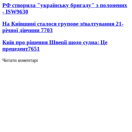
РФ створила "українську бригаду" з полонених
- ISW
9630
На Київщині сталося групове зґвалтування 21-
річної дівчини
7703
Київ про рішення Швеції щодо судна: Це
прецедент
7651
Читати коментарі