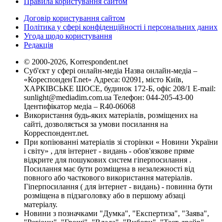
Правила користування сайтом
Договір користування сайтом
Політика у сфері конфіденційності і персональних даних
Угода щодо користування
Редакція
© 2000-2026, Korrespondent.net
Суб'єкт у сфері онлайн-медіа Назва онлайн-медіа –
«КореспонденТ.net» Адреса: 02091, місто Київ,
ХАРКІВСЬКЕ ШОСЕ, будинок 172-Б, офіс 208/1 E-mail:
sunlight@mediadim.com.ua
Телефон: 044-205-43-00
Ідентифікатор медіа – R40-06068
Використання будь-яких матеріалів, розміщених на
сайті, дозволяється за умови посилання на
Корреспондент.net.
При копіюванні матеріалів зі сторінки « Новини України
і світу» , для інтернет - видань - обов'язкове пряме
відкрите для пошукових систем гіперпосилання .
Посилання має бути розміщена в незалежності від
повного або часткового використання матеріалів.
Гіперпосилання ( для інтернет - видань) - повинна бути
розміщена в підзаголовку або в першому абзаці
матеріалу.
Новини з позначками "Думка", "Експертиза", "Заява",