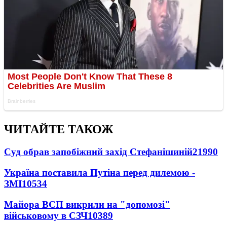
ЧИТАЙТЕ ТАКОЖ
Суд обрав запобіжний захід Стефанішиній
21990
Україна поставила Путіна перед дилемою -
ЗМІ
10534
Майора ВСП викрили на "допомозі"
військовому в СЗЧ
10389