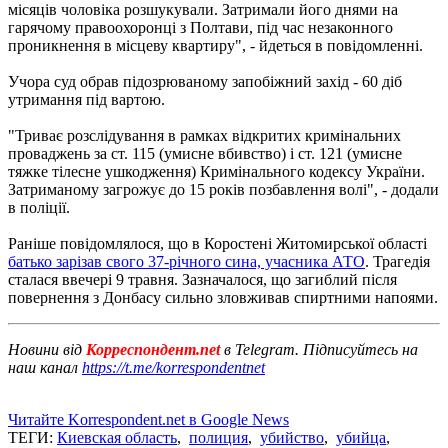
місяців чоловіка розшукували. Затримали його днями на
гарячому правоохоронці з Полтави, під час незаконного
проникнення в місцеву квартиру", - йдеться в повідомленні.
Учора суд обрав підозрюваному запобіжний захід - 60 діб
утримання під вартою.
"Триває розслідування в рамках відкритих кримінальних
проваджень за ст. 115 (умисне вбивство) і ст. 121 (умисне
тяжке тілесне ушкодження) Кримінального кодексу України.
Затриманому загрожує до 15 років позбавлення волі", - додали
в поліції.
Раніше повідомлялося, що в Коростені Житомирської області
батько зарізав свого 37-річного сина, учасника АТО
. Трагедія
сталася ввечері 9 травня. Зазначалося, що загиблий після
повернення з Донбасу сильно зловживав спиртними напоями.
Новини від
Корреспондент.net
в Telegram. Підписуйтесь на
наш канал
https://t.me/korrespondentnet
Читайте Korrespondent.net в Google News
ТЕГИ:
Киевская область
,
полиция
,
убийство
,
убийца
,