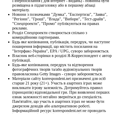
Гіперпосилання ( для інтернет - видань) - повинна бути
розміщена в підзаголовку або в першому абзаці
матеріалу.
Новини з позначками "Думка", "Експертиза", "Заява",
"Регіони", "Гроші", "Влада", "Вибори", "Тест-драйв",
"Спецпроекти", "Промо" публікуються на правах
реклами.
Розділ Спецпроекти створюється спільно з
комерційними партнерами.
Будь яке копіювання, публікація, передрук, чи наступне
поширення інформації, що містить посилання на
"Інтерфакс-Україна", EPA / UPG, суворо забороняється.
Власник веб-сторінки в розділі Я-Корреспондент є автор
публікації.
Будь-яке копіювання, передрук та відтворення
фотографічних творів та/або аудіовізуальних творів
правовласника Getty Images - суворо забороняється.
Матеріали сайту korrespondent.net призначені для осіб
старше 21 року (21+). Участь в азартних іграх може
викликати ігрову залежність. Дотримуйтесь правил
(принципів) відповідальної гри. При виявленні перших
ознак залежності негайно зверніться до спеціаліста.
Пам'ятайте, що участь в азартних іграх не може бути
джерелом доходів або альтернативою роботі.
Інформаційний ресурс korrespondent.net не проводить