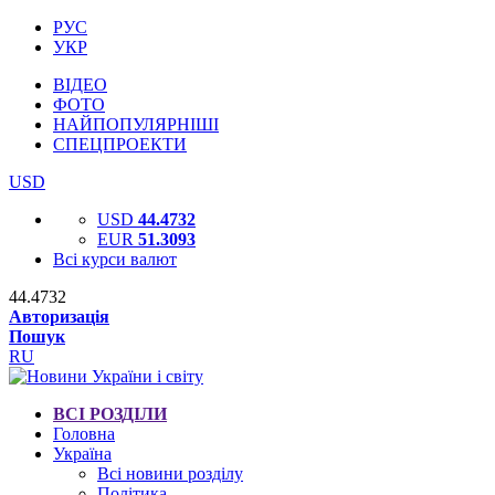
РУС
УКР
ВІДЕО
ФОТО
НАЙПОПУЛЯРНІШІ
СПЕЦПРОЕКТИ
USD
USD
44.4732
EUR
51.3093
Всі курси валют
44.4732
Авторизація
Пошук
RU
ВСІ РОЗДІЛИ
Головна
Україна
Всі новини розділу
Політика