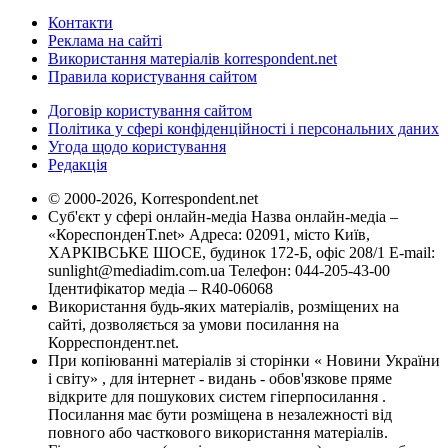
Контакти
Реклама на сайті
Використання матеріалів korrespondent.net
Правила користування сайтом
Договір користування сайтом
Політика у сфері конфіденційності і персональних даних
Угода щодо користування
Редакція
© 2000-2026, Korrespondent.net
Суб'єкт у сфері онлайн-медіа Назва онлайн-медіа –
«КореспонденТ.net» Адреса: 02091, місто Київ,
ХАРКІВСЬКЕ ШОСЕ, будинок 172-Б, офіс 208/1 E-mail:
sunlight@mediadim.com.ua
Телефон: 044-205-43-00
Ідентифікатор медіа – R40-06068
Використання будь-яких матеріалів, розміщених на
сайті, дозволяється за умови посилання на
Корреспондент.net.
При копіюванні матеріалів зі сторінки « Новини України
і світу» , для інтернет - видань - обов'язкове пряме
відкрите для пошукових систем гіперпосилання .
Посилання має бути розміщена в незалежності від
повного або часткового використання матеріалів.