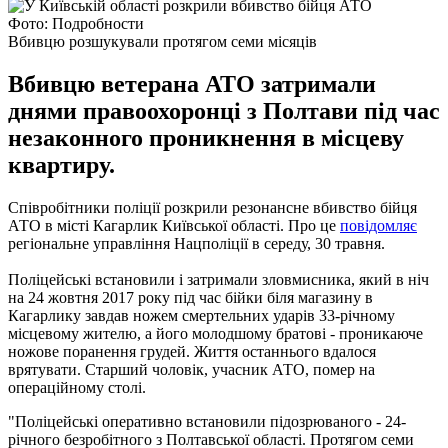
Фото: Подробности
Вбивцю розшукували протягом семи місяців
Вбивцю ветерана АТО затримали
днями правоохоронці з Полтави під час
незаконного проникнення в місцеву
квартиру.
Співробітники поліції розкрили резонансне вбивство бійця
АТО в місті Кагарлик Київської області. Про це
повідомляє
регіональне управління Нацполіції в середу, 30 травня.
Поліцейські встановили і затримали зловмисника, який в ніч
на 24 жовтня 2017 року під час бійки біля магазину в
Кагарлику завдав ножем смертельних ударів 33-річному
місцевому жителю, а його молодшому братові - проникаюче
ножове поранення грудей. Життя останнього вдалося
врятувати. Старший чоловік, учасник АТО, помер на
операційному столі.
"Поліцейські оперативно встановили підозрюваного - 24-
річного безробітного з Полтавської області. Протягом семи