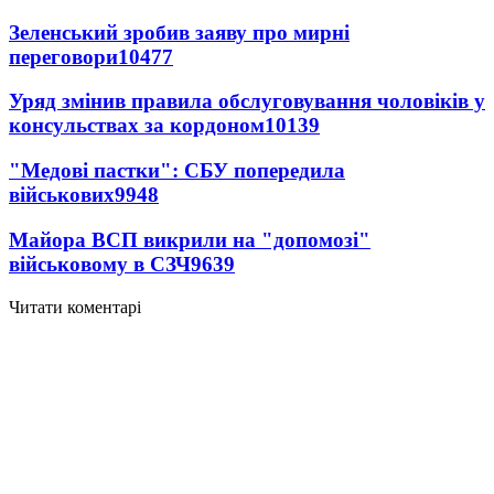
Зеленський зробив заяву про мирні
переговори
10477
Уряд змінив правила обслуговування чоловіків у
консульствах за кордоном
10139
"Медові пастки": СБУ попередила
військових
9948
Майора ВСП викрили на "допомозі"
військовому в СЗЧ
9639
Читати коментарі