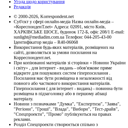
Угода щодо користування
Редакція
© 2000-2026, Korrespondent.net
Суб'єкт у сфері онлайн-медіа Назва онлайн-медіа –
«КореспонденТ.net» Адреса: 02091, місто Київ,
ХАРКІВСЬКЕ ШОСЕ, будинок 172-Б, офіс 208/1 E-mail:
sunlight@mediadim.com.ua
Телефон: 044-205-43-00
Ідентифікатор медіа – R40-06068
Використання будь-яких матеріалів, розміщених на
сайті, дозволяється за умови посилання на
Корреспондент.net.
При копіюванні матеріалів зі сторінки « Новини України
і світу» , для інтернет - видань - обов'язкове пряме
відкрите для пошукових систем гіперпосилання .
Посилання має бути розміщена в незалежності від
повного або часткового використання матеріалів.
Гіперпосилання ( для інтернет - видань) - повинна бути
розміщена в підзаголовку або в першому абзаці
матеріалу.
Новини з позначками "Думка", "Експертиза", "Заява",
"Регіони", "Гроші", "Влада", "Вибори", "Тест-драйв",
"Спецпроекти", "Промо" публікуються на правах
реклами.
Розділ Спецпроекти створюється спільно з