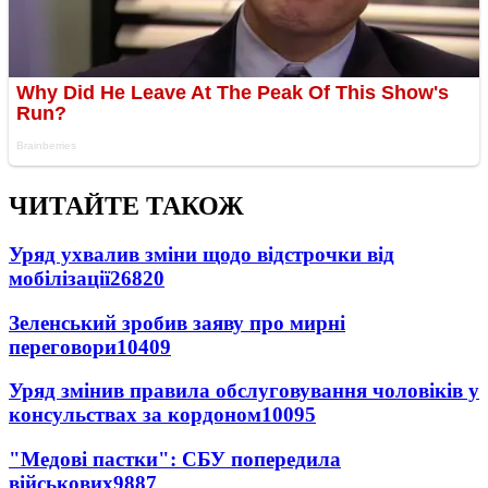
ЧИТАЙТЕ ТАКОЖ
Уряд ухвалив зміни щодо відстрочки від
мобілізації
26820
Зеленський зробив заяву про мирні
переговори
10409
Уряд змінив правила обслуговування чоловіків у
консульствах за кордоном
10095
"Медові пастки": СБУ попередила
військових
9887