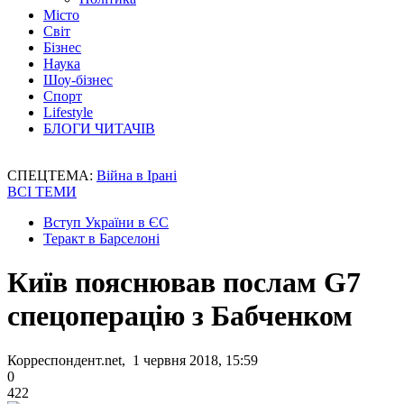
Місто
Світ
Бізнес
Наука
Шоу-бізнес
Спорт
Lifestyle
БЛОГИ ЧИТАЧІВ
СПЕЦТЕМА:
Війна в Ірані
ВСІ ТЕМИ
Вступ України в ЄС
Теракт в Барселоні
Київ пояснював послам G7
спецоперацію з Бабченком
Корреспондент.net, 1 червня 2018, 15:59
0
422