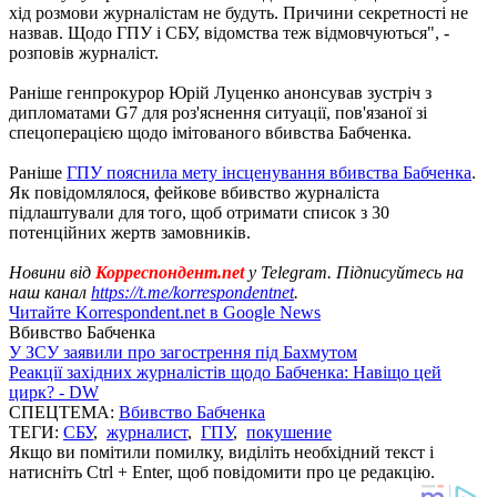
хід розмови журналістам не будуть. Причини секретності не
назвав. Щодо ГПУ і СБУ, відомства теж відмовчуються", -
розповів журналіст.
Раніше генпрокурор Юрій Луценко анонсував зустріч з
дипломатами G7 для роз'яснення ситуації, пов'язаної зі
спецоперацією щодо імітованого вбивства Бабченка.
Раніше
ГПУ пояснила мету інсценування вбивства Бабченка
.
Як повідомлялося, фейкове вбивство журналіста
підлаштували для того, щоб отримати список з 30
потенційних жертв замовників.
Новини від
Корреспондент.net
у Telegram. Підписуйтесь на
наш канал
https://t.me/korrespondentnet
.
Читайте Korrespondent.net в Google News
Вбивство Бабченка
У ЗСУ заявили про загострення під Бахмутом
Реакції західних журналістів щодо Бабченка: Навіщо цей
цирк? - DW
СПЕЦТЕМА:
Вбивство Бабченка
ТЕГИ:
СБУ
,
журналист
,
ГПУ
,
покушение
Якщо ви помітили помилку, виділіть необхідний текст і
натисніть Ctrl + Enter, щоб повідомити про це редакцію.