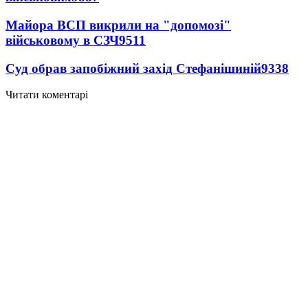
Майора ВСП викрили на "допомозі"
військовому в СЗЧ
9511
Суд обрав запобіжний захід Стефанішиній
9338
Читати коментарі