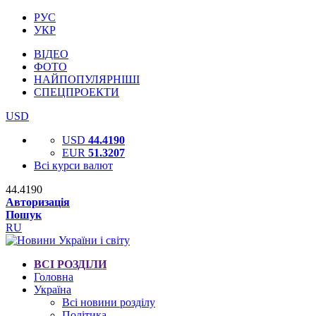
РУС
УКР
ВІДЕО
ФОТО
НАЙПОПУЛЯРНІШІ
СПЕЦПРОЕКТИ
USD
USD
44.4190
EUR
51.3207
Всі курси валют
44.4190
Авторизація
Пошук
RU
ВСІ РОЗДІЛИ
Головна
Україна
Всі новини розділу
Політика