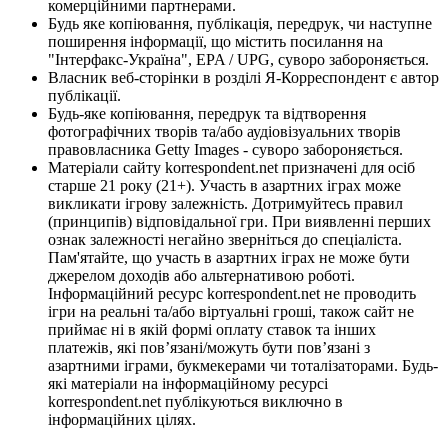
комерційними партнерами.
Будь яке копіювання, публікація, передрук, чи наступне
поширення інформації, що містить посилання на
"Інтерфакс-Україна", EPA / UPG, суворо забороняється.
Власник веб-сторінки в розділі Я-Корреспондент є автор
публікації.
Будь-яке копіювання, передрук та відтворення
фотографічних творів та/або аудіовізуальних творів
правовласника Getty Images - суворо забороняється.
Матеріали сайту korrespondent.net призначені для осіб
старше 21 року (21+). Участь в азартних іграх може
викликати ігрову залежність. Дотримуйтесь правил
(принципів) відповідальної гри. При виявленні перших
ознак залежності негайно зверніться до спеціаліста.
Пам'ятайте, що участь в азартних іграх не може бути
джерелом доходів або альтернативою роботі.
Інформаційний ресурс korrespondent.net не проводить
ігри на реальні та/або віртуальні гроші, також сайт не
приймає ні в якій формі оплату ставок та інших
платежів, які пов’язані/можуть бути пов’язані з
азартними іграми, букмекерами чи тоталізаторами. Будь-
які матеріали на інформаційному ресурсі
korrespondent.net публікуються виключно в
інформаційних цілях.