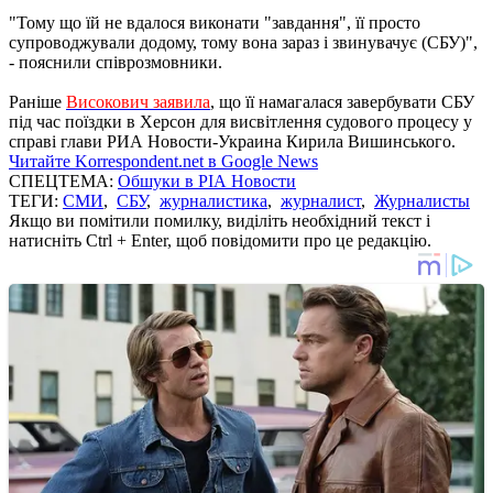
"Тому що їй не вдалося виконати "завдання", її просто
супроводжували додому, тому вона зараз і звинувачує (СБУ)",
- пояснили співрозмовники.
Раніше
Високович заявила
, що її намагалася завербувати СБУ
під час поїздки в Херсон для висвітлення судового процесу у
справі глави РИА Новости-Украина Кирила Вишинського.
Читайте Korrespondent.net в Google News
СПЕЦТЕМА:
Обшуки в РІА Новости
ТЕГИ:
СМИ
,
СБУ
,
журналистика
,
журналист
,
Журналисты
Якщо ви помітили помилку, виділіть необхідний текст і
натисніть Ctrl + Enter, щоб повідомити про це редакцію.