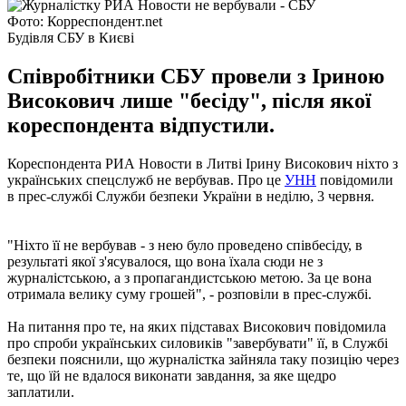
Фото: Корреспондент.net
Будівля СБУ в Києві
Співробітники СБУ провели з Іриною
Високович лише "бесіду", після якої
кореспондента відпустили.
Кореспондента РИА Новости в Литві Ірину Високович ніхто з
українських спецслужб не вербував. Про це
УНН
повідомили
в прес-службі Служби безпеки України в неділю, 3 червня.
"Ніхто її не вербував - з нею було проведено співбесіду, в
результаті якої з'ясувалося, що вона їхала сюди не з
журналістською, а з пропагандистською метою. За це вона
отримала велику суму грошей", - розповіли в прес-службі.
На питання про те, на яких підставах Високович повідомила
про спроби українських силовиків "завербувати" її, в Службі
безпеки пояснили, що журналістка зайняла таку позицію через
те, що їй не вдалося виконати завдання, за яке щедро
заплатили.