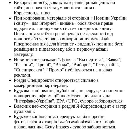
Використання будь-яких матеріалів, розміщених на
сайті, дозволяється за умови посилання на
Корреспондент.net.
При копіюванні матеріалів зі сторінки « Новини України
і світу» , для інтернет - видань - обов'язкове пряме
відкрите для пошукових систем гіперпосилання .
Посилання має бути розміщена в незалежності від
повного або часткового використання матеріалів.
Гіперпосилання ( для інтернет - видань) - повинна бути
розміщена в підзаголовку або в першому абзаці
матеріалу.
Новини з позначками "Думка", "Експертиза", "Заява",
"Регіони", "Гроші", "Влада", "Вибори", "Тест-драйв",
"Спецпроекти", "Промо" публікуються на правах
реклами.
Розділ Спецпроекти створюється спільно з
комерційними партнерами.
Будь яке копіювання, публікація, передрук, чи наступне
поширення інформації, що містить посилання на
"Інтерфакс-Україна", EPA / UPG, суворо забороняється.
Власник веб-сторінки в розділі Я-Корреспондент є автор
публікації.
Будь-яке копіювання, передрук та відтворення
фотографічних творів та/або аудіовізуальних творів
правовласника Getty Images - суворо забороняється.