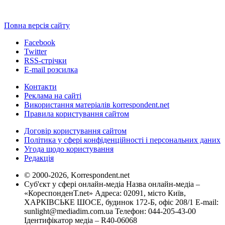
Повна версія сайту
Facebook
Twitter
RSS-стрічки
E-mail розсилка
Контакти
Реклама на сайті
Використання матеріалів korrespondent.net
Правила користування сайтом
Договір користування сайтом
Політика у сфері конфіденційності і персональних даних
Угода щодо користування
Редакція
© 2000-2026, Korrespondent.net
Суб'єкт у сфері онлайн-медіа Назва онлайн-медіа –
«КореспонденТ.net» Адреса: 02091, місто Київ,
ХАРКІВСЬКЕ ШОСЕ, будинок 172-Б, офіс 208/1 E-mail:
sunlight@mediadim.com.ua
Телефон: 044-205-43-00
Ідентифікатор медіа – R40-06068