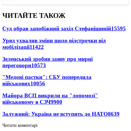
ЧИТАЙТЕ ТАКОЖ
Суд обрав запобіжний захід Стефанішиній
15595
Уряд ухвалив зміни щодо відстрочки від
мобілізації
11422
Зеленський зробив заяву про мирні
переговори
10573
"Медові пастки": СБУ попередила
військових
10056
Майора ВСП викрили на "допомозі"
військовому в СЗЧ
9900
Залужний: Україна не вступить до НАТО
8639
Читати коментарі