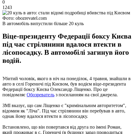
0
1243
Фото: obozrevatel.com
В автомобіль випустили більше 20 куль
Віце-президенту Федерації боксу Києва
під час стрілянини вдалося втекти в
лісопосадку. В автомобілі загинув його
водій.
Убитий чоловік, якого в ніч на понеділок, 4 травня, знайшли в
авто в селі Гореничі під Києвом, був водієм віце-президента
Федерації боксу Києва Олександр Ліщенко. Про це
повідомляє
Обозреватель
з посиланням на свої джерела.
ЗМІ вказує, що сам Ліщенко є "кримінальним авторитетом",
відомим як "Ліча". Під час стрілянини він перебував в авто,
однак йому вдалося втекти в лісопосадку.
Встановлено, що він повертався від друга по імені Роман,
який проживає в с. Гореничі (в будинку зараз проводиться