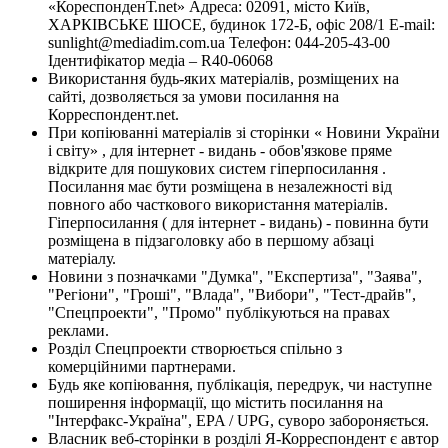
«КореспонденТ.net» Адреса: 02091, місто Київ,
ХАРКІВСЬКЕ ШОСЕ, будинок 172-Б, офіс 208/1 E-mail:
sunlight@mediadim.com.ua
Телефон: 044-205-43-00
Ідентифікатор медіа – R40-06068
Використання будь-яких матеріалів, розміщених на
сайті, дозволяється за умови посилання на
Корреспондент.net.
При копіюванні матеріалів зі сторінки « Новини України
і світу» , для інтернет - видань - обов'язкове пряме
відкрите для пошукових систем гіперпосилання .
Посилання має бути розміщена в незалежності від
повного або часткового використання матеріалів.
Гіперпосилання ( для інтернет - видань) - повинна бути
розміщена в підзаголовку або в першому абзаці
матеріалу.
Новини з позначками "Думка", "Експертиза", "Заява",
"Регіони", "Гроші", "Влада", "Вибори", "Тест-драйв",
"Спецпроекти", "Промо" публікуються на правах
реклами.
Розділ Спецпроекти створюється спільно з
комерційними партнерами.
Будь яке копіювання, публікація, передрук, чи наступне
поширення інформації, що містить посилання на
"Інтерфакс-Україна", EPA / UPG, суворо забороняється.
Власник веб-сторінки в розділі Я-Корреспондент є автор