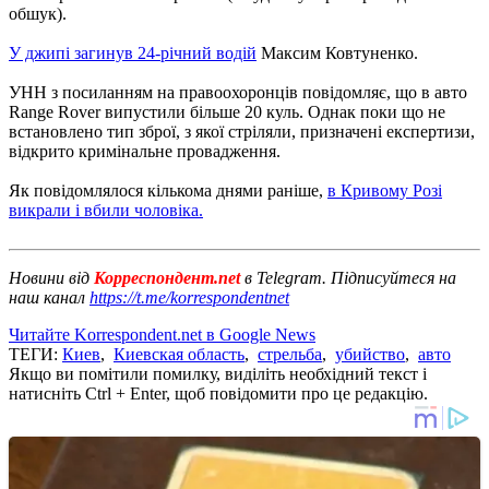
обшук).
У джипі загинув 24-річний водій
Максим Ковтуненко.
УНН з посиланням на правоохоронців повідомляє, що в авто
Range Rover випустили більше 20 куль. Однак поки що не
встановлено тип зброї, з якої стріляли, призначені експертизи,
відкрито кримінальне провадження.
Як повідомлялося кількома днями раніше,
в Кривому Розі
викрали і вбили чоловіка.
Новини від
Корреспондент.net
в Telegram. Підписуйтеся на
наш канал
https://t.me/korrespondentnet
Читайте Korrespondent.net в Google News
ТЕГИ:
Киев
,
Киевская область
,
стрельба
,
убийство
,
авто
Якщо ви помітили помилку, виділіть необхідний текст і
натисніть Ctrl + Enter, щоб повідомити про це редакцію.