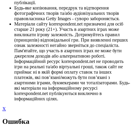
публікації.
Будь-яке копіювання, передрук та відтворення
фотографічних творів та/або аудіовізуальних творів
правовласника Getty Images - суворо забороняється.
Матеріали сайту korrespondent.net призначені для осіб
старше 21 року (21+). Участь в азартних іграх може
викликати ігрову залежність. Дотримуйтесь правил
(принципів) відповідальної гри. При виявленні перших
ознак залежності негайно зверніться до спеціаліста.
Пам'ятайте, що участь в азартних іграх не може бути
джерелом доходів або альтернативою роботі.
Інформаційний ресурс korrespondent.net не проводить
ігри на реальні та/або віртуальні гроші, також сайт не
приймає ні в якій формі оплату ставок та інших
платежів, які пов’язані/можуть бути пов’язані з
азартними іграми, букмекерами чи тоталізаторами. Будь-
які матеріали на інформаційному ресурсі
korrespondent.net публікуються виключно в
інформаційних цілях.
X
Ошибка