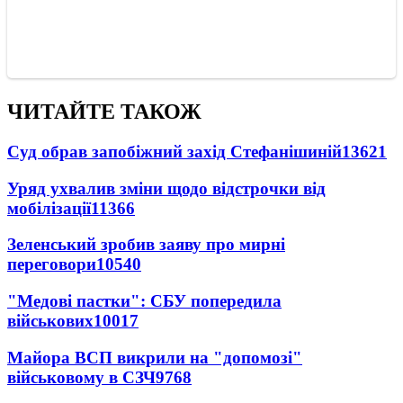
ЧИТАЙТЕ ТАКОЖ
Суд обрав запобіжний захід Стефанішиній
13621
Уряд ухвалив зміни щодо відстрочки від
мобілізації
11366
Зеленський зробив заяву про мирні
переговори
10540
"Медові пастки": СБУ попередила
військових
10017
Майора ВСП викрили на "допомозі"
військовому в СЗЧ
9768