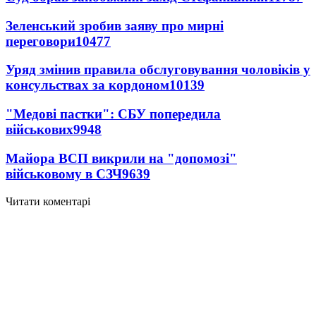
Зеленський зробив заяву про мирні
переговори
10477
Уряд змінив правила обслуговування чоловіків у
консульствах за кордоном
10139
"Медові пастки": СБУ попередила
військових
9948
Майора ВСП викрили на "допомозі"
військовому в СЗЧ
9639
Читати коментарі