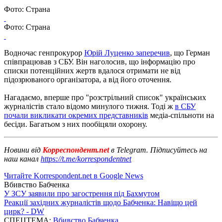
Фото: Страна
Фото: Страна
Водночас генпрокурор
Юрій Луценко заперечив
, що Герман
співпрацював з СБУ.
Він наголосив, що інформацію про
списки потенційних жертв вдалося отримати не від
підозрюваного організатора, а від його оточення.
Нагадаємо, вперше про "розстрільний список" українських
журналістів стало відомо минулого тижня.
Тоді ж
в СБУ
почали викликати окремих представників
медіа-спільноти на
бесіди.
Багатьом з них пообіцяли охорону.
Новини від
Корреспондент.net
в Telegram. Підписуйтесь на
наш канал
https://t.me/korrespondentnet
Читайте Korrespondent.net в Google News
Вбивство Бабченка
У ЗСУ заявили про загострення під Бахмутом
Реакції західних журналістів щодо Бабченка: Навіщо цей
цирк? - DW
СПЕЦТЕМА:
Вбивство Бабченка