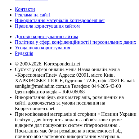
Контакти
Реклама на сайті
Використання матеріалів korrespondent.net
Правила користування сайтом
Договір користування сайтом
Політика у сфері конфіденційності і персональних даних
Угода щодо користування
Редакція
© 2000-2026, Korrespondent.net
Суб'єкт у сфері онлайн-медіа Назва онлайн-медіа –
«КореспонденТ.net» Адреса: 02091, місто Київ,
ХАРКІВСЬКЕ ШОСЕ, будинок 172-Б, офіс 208/1 E-mail:
sunlight@mediadim.com.ua
Телефон: 044-205-43-00
Ідентифікатор медіа – R40-06068
Використання будь-яких матеріалів, розміщених на
сайті, дозволяється за умови посилання на
Корреспондент.net.
При копіюванні матеріалів зі сторінки « Новини України
і світу» , для інтернет - видань - обов'язкове пряме
відкрите для пошукових систем гіперпосилання .
Посилання має бути розміщена в незалежності від
повного або часткового використання матеріалів.