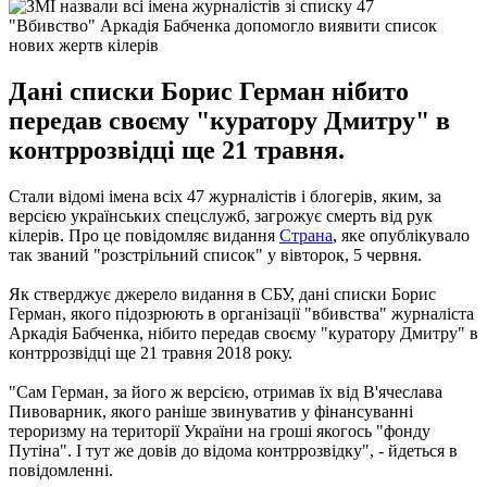
"Вбивство" Аркадія Бабченка допомогло виявити список
нових жертв кілерів
Дані списки Борис Герман нібито
передав своєму "куратору Дмитру" в
контррозвідці ще 21 травня.
Стали відомі імена всіх 47 журналістів і блогерів, яким, за
версією українських спецслужб, загрожує смерть від рук
кілерів.
Про це повідомляє видання
Страна
, яке опублікувало
так званий "розстрільний список" у вівторок, 5 червня.
Як стверджує джерело видання в СБУ, дані списки Борис
Герман, якого підозрюють в організації "вбивства" журналіста
Аркадія Бабченка, нібито передав своєму "куратору Дмитру" в
контррозвідці ще 21 травня 2018 року.
"Сам Герман, за його ж версією, отримав їх від В'ячеслава
Пивоварник, якого раніше звинуватив у фінансуванні
тероризму на території України на гроші якогось "фонду
Путіна". І тут же довів до відома контррозвідку", - йдеться в
повідомленні.