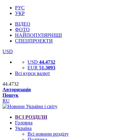
РУС
УКР
ВІДЕО
ФОТО
НАЙПОПУЛЯРНІШІ
СПЕЦПРОЕКТИ
USD
USD
44.4732
EUR
51.3093
Всі курси валют
44.4732
Авторизація
Пошук
RU
ВСІ РОЗДІЛИ
Головна
Україна
Всі новини розділу
Політика