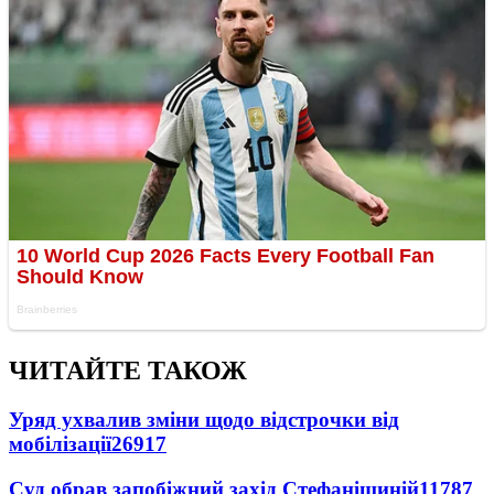
ЧИТАЙТЕ ТАКОЖ
Уряд ухвалив зміни щодо відстрочки від
мобілізації
26917
Суд обрав запобіжний захід Стефанішиній
11787