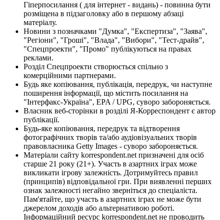
Гіперпосилання ( для інтернет - видань) - повинна бути
розміщена в підзаголовку або в першому абзаці
матеріалу.
Новини з позначками "Думка", "Експертиза", "Заява",
"Регіони", "Гроші", "Влада", "Вибори", "Тест-драйв",
"Спецпроекти", "Промо" публікуються на правах
реклами.
Розділ Спецпроекти створюється спільно з
комерційними партнерами.
Будь яке копіювання, публікація, передрук, чи наступне
поширення інформації, що містить посилання на
"Інтерфакс-Україна", EPA / UPG, суворо забороняється.
Власник веб-сторінки в розділі Я-Корреспондент є автор
публікації.
Будь-яке копіювання, передрук та відтворення
фотографічних творів та/або аудіовізуальних творів
правовласника Getty Images - суворо забороняється.
Матеріали сайту korrespondent.net призначені для осіб
старше 21 року (21+). Участь в азартних іграх може
викликати ігрову залежність. Дотримуйтесь правил
(принципів) відповідальної гри. При виявленні перших
ознак залежності негайно зверніться до спеціаліста.
Пам'ятайте, що участь в азартних іграх не може бути
джерелом доходів або альтернативою роботі.
Інформаційний ресурс korrespondent.net не проводить