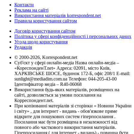
Контакти
Реклама на сайті
Використання матеріалів korrespondent.net
Правила користування сайтом
Договір користування сайтом
Політика у сфері конфіденційності і персональних даних
Угода щодо користування
Редакція
© 2000-2026, Korrespondent.net
Суб'єкт у сфері онлайн-медіа Назва онлайн-медіа –
«КореспонденТ.net» Адреса: 02091, місто Київ,
ХАРКІВСЬКЕ ШОСЕ, будинок 172-Б, офіс 208/1 E-mail:
sunlight@mediadim.com.ua
Телефон: 044-205-43-00
Ідентифікатор медіа – R40-06068
Використання будь-яких матеріалів, розміщених на
сайті, дозволяється за умови посилання на
Корреспондент.net.
При копіюванні матеріалів зі сторінки « Новини України
і світу» , для інтернет - видань - обов'язкове пряме
відкрите для пошукових систем гіперпосилання .
Посилання має бути розміщена в незалежності від
повного або часткового використання матеріалів.
Гіперпосилання ( для інтернет - видань) - повинна бути