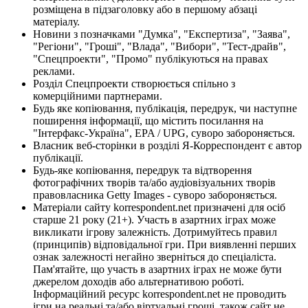
розміщена в підзаголовку або в першому абзаці
матеріалу.
Новини з позначками "Думка", "Експертиза", "Заява",
"Регіони", "Гроші", "Влада", "Вибори", "Тест-драйв",
"Спецпроекти", "Промо" публікуються на правах
реклами.
Розділ Спецпроекти створюється спільно з
комерційними партнерами.
Будь яке копіювання, публікація, передрук, чи наступне
поширення інформації, що містить посилання на
"Інтерфакс-Україна", EPA / UPG, суворо забороняється.
Власник веб-сторінки в розділі Я-Корреспондент є автор
публікації.
Будь-яке копіювання, передрук та відтворення
фотографічних творів та/або аудіовізуальних творів
правовласника Getty Images - суворо забороняється.
Матеріали сайту korrespondent.net призначені для осіб
старше 21 року (21+). Участь в азартних іграх може
викликати ігрову залежність. Дотримуйтесь правил
(принципів) відповідальної гри. При виявленні перших
ознак залежності негайно зверніться до спеціаліста.
Пам'ятайте, що участь в азартних іграх не може бути
джерелом доходів або альтернативою роботі.
Інформаційний ресурс korrespondent.net не проводить
ігри на реальні та/або віртуальні гроші, також сайт не