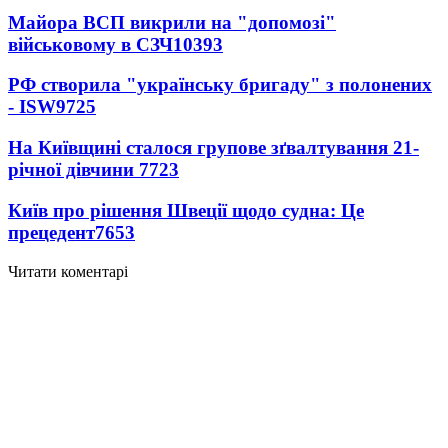
Майора ВСП викрили на "допомозі"
військовому в СЗЧ
10393
РФ створила "українську бригаду" з полонених
- ISW
9725
На Київщині сталося групове зґвалтування 21-
річної дівчини
7723
Київ про рішення Швеції щодо судна: Це
прецедент
7653
Читати коментарі