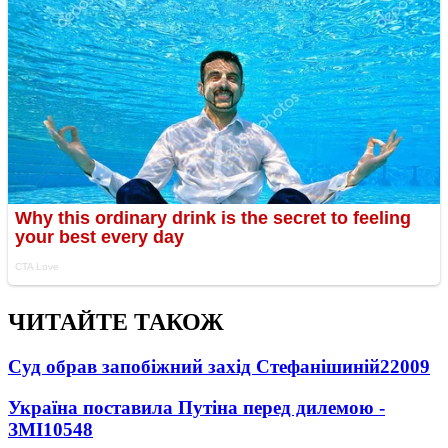
ЧИТАЙТЕ ТАКОЖ
Суд обрав запобіжний захід Стефанішиній
22009
Україна поставила Путіна перед дилемою -
ЗМІ
10548