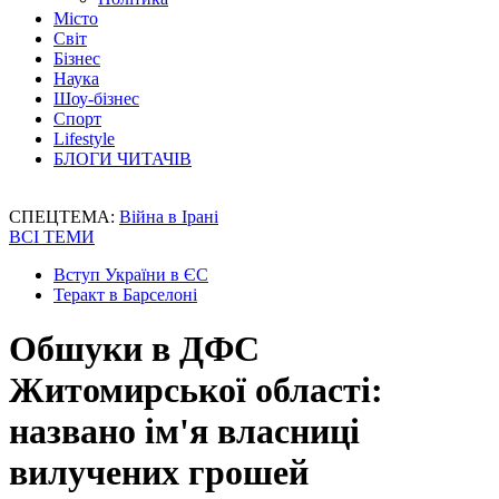
Місто
Світ
Бізнес
Наука
Шоу-бізнес
Спорт
Lifestyle
БЛОГИ ЧИТАЧІВ
СПЕЦТЕМА:
Війна в Ірані
ВСІ ТЕМИ
Вступ України в ЄС
Теракт в Барселоні
Обшуки в ДФС
Житомирської області:
названо ім'я власниці
вилучених грошей