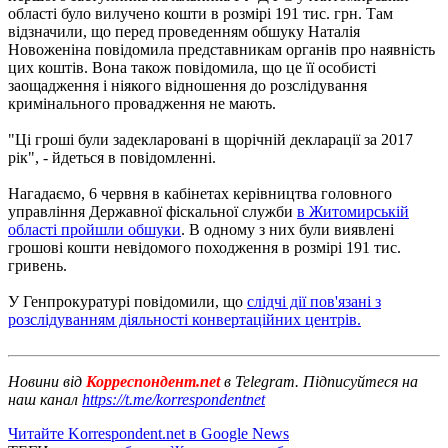
області було вилучено кошти в розмірі 191 тис. грн. Там
відзначили, що перед проведенням обшуку Наталія
Новоженіна повідомила представникам органів про наявність
цих коштів. Вона також повідомила, що це її особисті
заощадження і ніякого відношення до розслідування
кримінального провадження не мають.
"Ці гроші були задекларовані в щорічній декларації за 2017
рік", - йдеться в повідомленні.
Нагадаємо, 6 червня в кабінетах керівництва головного
управління Державної фіскальної служби
в Житомирській
області пройшли обшуки
. В одному з них були виявлені
грошові кошти невідомого походження в розмірі 191 тис.
гривень.
У Генпрокуратурі повідомили, що
слідчі дії пов'язані з
розслідуванням діяльності конвертаційних центрів.
Новини від
Корреспондент.net
в Telegram. Підписуйтеся на
наш канал
https://t.me/korrespondentnet
Читайте Korrespondent.net в Google News