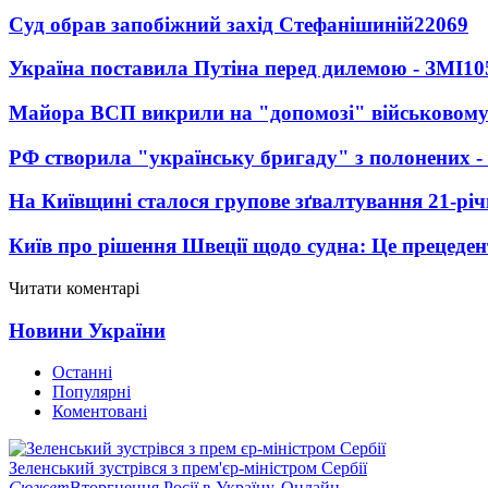
Суд обрав запобіжний захід Стефанішиній
22069
Україна поставила Путіна перед дилемою - ЗМІ
10
Майора ВСП викрили на "допомозі" військовому
РФ створила "українську бригаду" з полонених -
На Київщині сталося групове зґвалтування 21-річ
Київ про рішення Швеції щодо судна: Це прецеден
Читати коментарі
Новини України
Останні
Популярні
Коментовані
Зеленський зустрівся з прем'єр-міністром Сербії
Сюжет
Вторгнення Росії в Україну. Онлайн