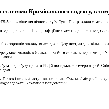
 статтями Кримінального кодексу, в тому
 РГД-5 в приміщення нічного клубу Луна. Постраждали семеро лю
Інтернаціоналістів. Поліція офіційних коментарів поки не дає, а
в бік охоронців закладу, внаслідок вибуху постраждало кілька л
ресувався чоловік в балаклаві. За його словами, першими приїхали
опомоги.
абута, від вибуху гранати РГД-5 постраждало семеро людей. Спів
ідомі.
ам Галаєв і перший заступник керівника Сумської місцевої про
рибуде адвокат", - сказано в повідомленні.