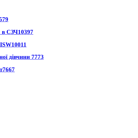
579
 в СЗЧ
10397
 ISW
10011
ної дівчини
7773
т
7667