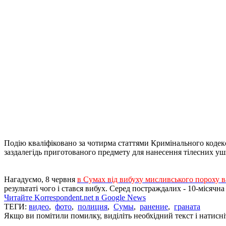
Подію кваліфіковано за чотирма статтями Кримінального кодексу 
заздалегідь приготованого предмету для нанесення тілесних у
Нагадуємо, 8 червня
в Сумах від вибуху мисливського пороху 
результаті чого і стався вибух. Серед постраждалих - 10-місячна
Читайте Korrespondent.net в Google News
ТЕГИ:
видео
,
фото
,
полиция
,
Сумы
,
ранение
,
граната
Якщо ви помітили помилку, виділіть необхідний текст і натисніт