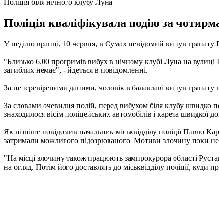
Поліція біля нічного клубу Луна
Поліція кваліфікувала подію за чотирма
У неділю вранці, 10 червня, в Сумах невідомий кинув гранату
"Близько 6.00 прогримів вибух в нічному клубі Луна на вулиці 
загиблих немає", - йдеться в повідомленні.
За неперевіреними даними, чоловік в балаклаві кинув гранату 
За словами очевидця подій, перед вибухом біля клубу швидко пе
знаходилося вісім поліцейських автомобілів і карета швидкої д
Як пізніше повідомив начальник міськвідділу поліції Павло Кар
затримали можливого підозрюваного. Мотиви злочину поки нев
"На місці злочину також працюють зампрокурора області Руст
на огляд. Потім його доставлять до міськвідділу поліції, куди п