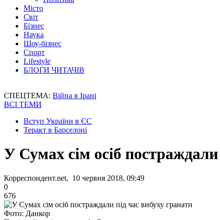
Місто
Світ
Бізнес
Наука
Шоу-бізнес
Спорт
Lifestyle
БЛОГИ ЧИТАЧІВ
СПЕЦТЕМА:
Війна в Ірані
ВСІ ТЕМИ
Вступ України в ЄС
Теракт в Барселоні
У Сумах сім осіб постраждали 
Корреспондент.net, 10 червня 2018, 09:49
0
676
Фото: Данкор