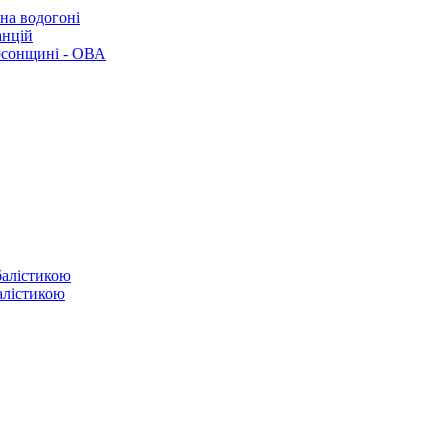
 на водогоні
анцій
рсонщині - ОВА
балістикою