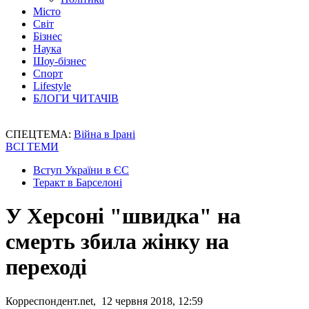
Місто
Світ
Бізнес
Наука
Шоу-бізнес
Спорт
Lifestyle
БЛОГИ ЧИТАЧІВ
СПЕЦТЕМА:
Війна в Ірані
ВСІ ТЕМИ
Вступ України в ЄС
Теракт в Барселоні
У Херсоні "швидка" на
смерть збила жінку на
переході
Корреспондент.net, 12 червня 2018, 12:59