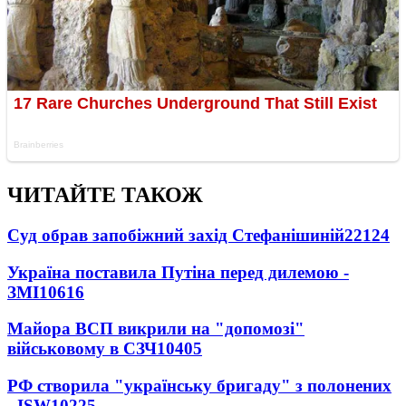
ЧИТАЙТЕ ТАКОЖ
Суд обрав запобіжний захід Стефанішиній
22124
Україна поставила Путіна перед дилемою -
ЗМІ
10616
Майора ВСП викрили на "допомозі"
військовому в СЗЧ
10405
РФ створила "українську бригаду" з полонених
- ISW
10225