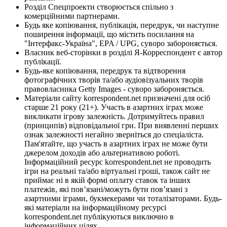
Розділ Спецпроекти створюється спільно з
комерційними партнерами.
Будь яке копіювання, публікація, передрук, чи наступне
поширення інформації, що містить посилання на
"Інтерфакс-Україна", EPA / UPG, суворо забороняється.
Власник веб-сторінки в розділі Я-Корреспондент є автор
публікації.
Будь-яке копіювання, передрук та відтворення
фотографічних творів та/або аудіовізуальних творів
правовласника Getty Images - суворо забороняється.
Матеріали сайту korrespondent.net призначені для осіб
старше 21 року (21+). Участь в азартних іграх може
викликати ігрову залежність. Дотримуйтесь правил
(принципів) відповідальної гри. При виявленні перших
ознак залежності негайно зверніться до спеціаліста.
Пам'ятайте, що участь в азартних іграх не може бути
джерелом доходів або альтернативою роботі.
Інформаційний ресурс korrespondent.net не проводить
ігри на реальні та/або віртуальні гроші, також сайт не
приймає ні в якій формі оплату ставок та інших
платежів, які пов’язані/можуть бути пов’язані з
азартними іграми, букмекерами чи тоталізаторами. Будь-
які матеріали на інформаційному ресурсі
korrespondent.net публікуються виключно в
інформаційних цілях.