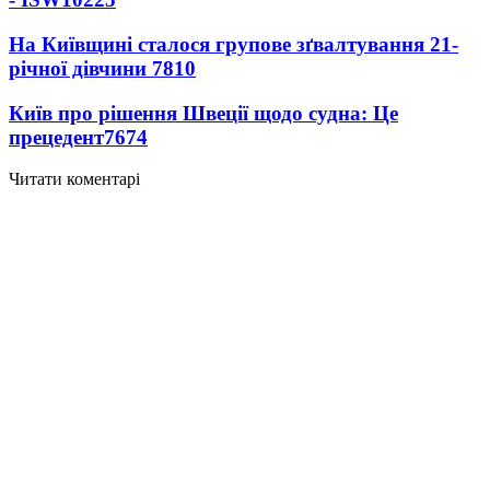
На Київщині сталося групове зґвалтування 21-
річної дівчини
7810
Київ про рішення Швеції щодо судна: Це
прецедент
7674
Читати коментарі