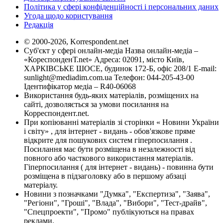
Політика у сфері конфіденційності і персональних даних
Угода щодо користування
Редакція
© 2000-2026, Korrespondent.net
Суб'єкт у сфері онлайн-медіа Назва онлайн-медіа –
«КореспонденТ.net» Адреса: 02091, місто Київ,
ХАРКІВСЬКЕ ШОСЕ, будинок 172-Б, офіс 208/1 E-mail:
sunlight@mediadim.com.ua
Телефон: 044-205-43-00
Ідентифікатор медіа – R40-06068
Використання будь-яких матеріалів, розміщених на
сайті, дозволяється за умови посилання на
Корреспондент.net.
При копіюванні матеріалів зі сторінки « Новини України
і світу» , для інтернет - видань - обов'язкове пряме
відкрите для пошукових систем гіперпосилання .
Посилання має бути розміщена в незалежності від
повного або часткового використання матеріалів.
Гіперпосилання ( для інтернет - видань) - повинна бути
розміщена в підзаголовку або в першому абзаці
матеріалу.
Новини з позначками "Думка", "Експертиза", "Заява",
"Регіони", "Гроші", "Влада", "Вибори", "Тест-драйв",
"Спецпроекти", "Промо" публікуються на правах
реклами.