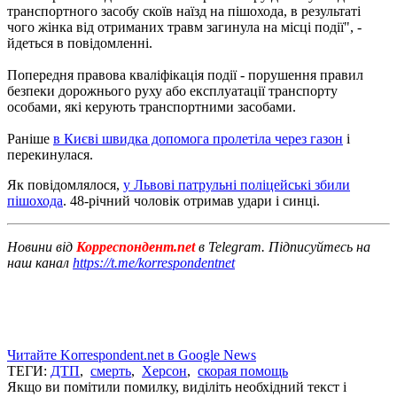
транспортного засобу скоїв наїзд на пішохода, в результаті
чого жінка від отриманих травм загинула на місці події", -
йдеться в повідомленні.
Попередня правова кваліфікація події - порушення правил
безпеки дорожнього руху або експлуатації транспорту
особами, які керують транспортними засобами.
Раніше
в Києві швидка допомога пролетіла через газон
і
перекинулася.
Як повідомлялося,
у Львові патрульні поліцейські збили
пішохода
. 48-річний чоловік отримав удари і синці.
Новини від
Корреспондент.net
в Telegram. Підписуйтесь на
наш канал
https://t.me/korrespondentnet
Читайте Korrespondent.net в Google News
ТЕГИ:
ДТП
,
смерть
,
Херсон
,
скорая помощь
Якщо ви помітили помилку, виділіть необхідний текст і