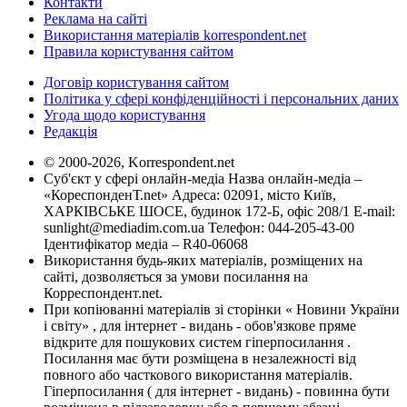
Контакти
Реклама на сайті
Використання матеріалів korrespondent.net
Правила користування сайтом
Договір користування сайтом
Політика у сфері конфіденційності і персональних даних
Угода щодо користування
Редакція
© 2000-2026, Korrespondent.net
Суб'єкт у сфері онлайн-медіа Назва онлайн-медіа –
«КореспонденТ.net» Адреса: 02091, місто Київ,
ХАРКІВСЬКЕ ШОСЕ, будинок 172-Б, офіс 208/1 E-mail:
sunlight@mediadim.com.ua
Телефон: 044-205-43-00
Ідентифікатор медіа – R40-06068
Використання будь-яких матеріалів, розміщених на
сайті, дозволяється за умови посилання на
Корреспондент.net.
При копіюванні матеріалів зі сторінки « Новини України
і світу» , для інтернет - видань - обов'язкове пряме
відкрите для пошукових систем гіперпосилання .
Посилання має бути розміщена в незалежності від
повного або часткового використання матеріалів.
Гіперпосилання ( для інтернет - видань) - повинна бути