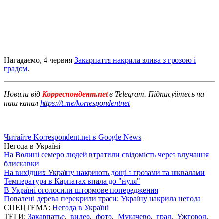
Нагадаємо, 4 червня
Закарпаття накрила злива з грозою і
градом
.
Новини від
Корреспондент.net
в Telegram. Підписуйтесь на
наш канал
https://t.me/korrespondentnet
Читайте Korrespondent.net в Google News
Негода в Україні
На Волині семеро людей втратили свідомість через влучання
блискавки
На вихідних Україну накриють дощі з грозами та шквалами
Температура в Карпатах впала до "нуля"
В Україні оголосили штормове попередження
Повалені дерева перекрили траси: Україну накрила негода
СПЕЦТЕМА:
Негода в Україні
ТЕГИ:
Закарпатье
,
видео
,
фото
,
Мукачево
,
град
,
Ужгород
,