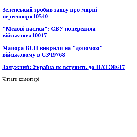
Зеленський зробив заяву про мирні
переговори
10540
"Медові пастки": СБУ попередила
військових
10017
Майора ВСП викрили на "допомозі"
військовому в СЗЧ
9768
Залужний: Україна не вступить до НАТО
8617
Читати коментарі