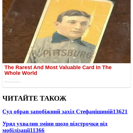
ЧИТАЙТЕ ТАКОЖ
Суд обрав запобіжний захід Стефанішиній
13621
Уряд ухвалив зміни щодо відстрочки від
мобілізації
11366