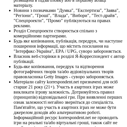
розміщена в підзаголовку або в першому абзаці
матеріалу.
Новини з позначками "Думка", "Експертиза", "Заява",
"Регіони", "Гроші", "Влада", "Вибори", "Тест-драйв",
"Спецпроекти", "Промо" публікуються на правах
реклами.
Розділ Спецпроекти створюється спільно з
комерційними партнерами.
Будь яке копіювання, публікація, передрук, чи наступне
поширення інформації, що містить посилання на
"Інтерфакс-Україна", EPA / UPG, суворо забороняється.
Власник веб-сторінки в розділі Я-Корреспондент є автор
публікації.
Будь-яке копіювання, передрук та відтворення
фотографічних творів та/або аудіовізуальних творів
правовласника Getty Images - суворо забороняється.
Матеріали сайту korrespondent.net призначені для осіб
старше 21 року (21+). Участь в азартних іграх може
викликати ігрову залежність. Дотримуйтесь правил
(принципів) відповідальної гри. При виявленні перших
ознак залежності негайно зверніться до спеціаліста.
Пам'ятайте, що участь в азартних іграх не може бути
джерелом доходів або альтернативою роботі.
Інформаційний ресурс korrespondent.net не проводить
ігри на реальні та/або віртуальні гроші, також сайт не