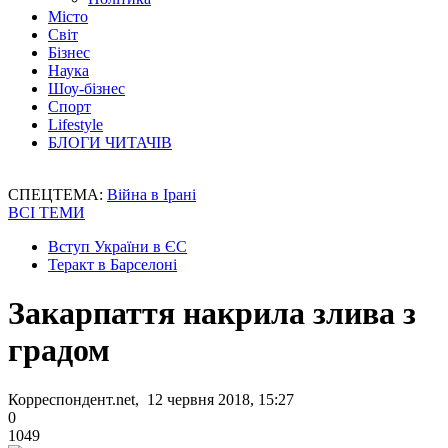
Місто
Світ
Бізнес
Наука
Шоу-бізнес
Спорт
Lifestyle
БЛОГИ ЧИТАЧІВ
СПЕЦТЕМА:
Війна в Ірані
ВСІ ТЕМИ
Вступ України в ЄС
Теракт в Барселоні
Закарпаття накрила злива з
градом
Корреспондент.net, 12 червня 2018, 15:27
0
1049